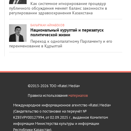
Как системное игнорирование процедур
публичного обсуждения меняет баланс законности в
регулировании здравоохранения Казахстана
БАУЫРЖАН АЙНАБЕКОВ
Национальный курултай и перезапуск
политической жизни
Переход к однопалатному Парламенту и его
переименование в Құрылтай
©2013-2026 ТОО «Ratel Media»
Правила использования
материалов
Международное информационное агентство «Ratel Media»
(Свидетельство о постановке на переучёт №
KZ85VPY00127994, от 02.09.2025 г., выданное Комитетом
информации Министерства культуры и информации
Республики Казахстан).