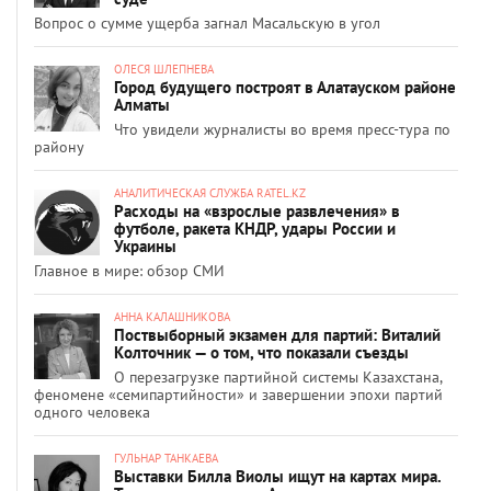
Вопрос о сумме ущерба загнал Масальскую в угол
ОЛЕСЯ ШЛЕПНЕВА
Город будущего построят в Алатауском районе
Алматы
Что увидели журналисты во время пресс-тура по
району
АНАЛИТИЧЕСКАЯ СЛУЖБА RATEL.KZ
Расходы на «взрослые развлечения» в
футболе, ракета КНДР, удары России и
Украины
Главное в мире: обзор СМИ
АННА КАЛАШНИКОВА
Поствыборный экзамен для партий: Виталий
Колточник — о том, что показали съезды
О перезагрузке партийной системы Казахстана,
феномене «семипартийности» и завершении эпохи партий
одного человека
ГУЛЬНАР ТАНКАЕВА
Выставки Билла Виолы ищут на картах мира.