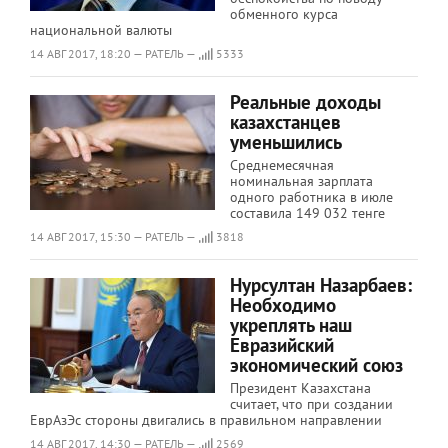
обменного курса
национальной валюты
14 АВГ 2017, 18:20 — РАТЕЛЬ —
5333
Реальные доходы
казахстанцев
уменьшились
Среднемесячная
номинальная зарплата
одного работника в июле
составила 149 032 тенге
14 АВГ 2017, 15:30 — РАТЕЛЬ —
3818
Нурсултан Назарбаев:
Необходимо
укреплять наш
Евразийский
экономический союз
Президент Казахстана
считает, что при создании
ЕврАзЭс стороны двигались в правильном направлении
14 АВГ 2017, 14:30 — РАТЕЛЬ —
2569