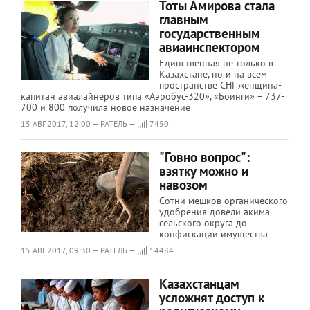
Тоты Амирова стала
главным
государственным
авиаинспектором
Единственная не только в
Казахстане, но и на всем
пространстве СНГ женщина-
капитан авиалайнеров типа «Аэробус-320», «Боинги» – 737-
700 и 800 получила новое назначение
15 АВГ 2017, 12:00 — РАТЕЛЬ —
7450
"Говно вопрос":
взятку можно и
навозом
Сотни мешков органического
удобрения довели акима
сельского округа до
конфискации имущества
15 АВГ 2017, 09:30 — РАТЕЛЬ —
14484
Казахстанцам
усложнят доступ к