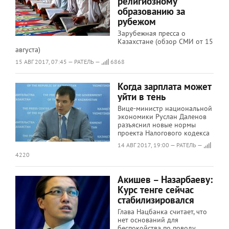
религиозному
образованию за
рубежом
Зарубежная пресса о
Казахстане (обзор СМИ от 15
августа)
15 АВГ 2017, 07:45 — РАТЕЛЬ —
6868
Когда зарплата может
уйти в тень
Вице-министр национальной
экономики Руслан Даленов
разъяснил новые нормы
проекта Налогового кодекса
14 АВГ 2017, 19:00 — РАТЕЛЬ —
4220
Акишев – Назарбаеву:
Курс тенге сейчас
стабилизировался
Глава Нацбанка считает, что
нет оснований для
беспокойства по поводу