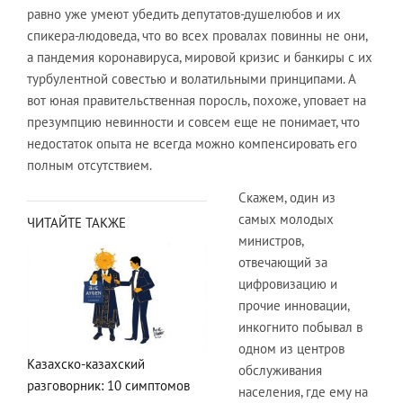
равно уже умеют убедить депутатов-душелюбов и их
спикера-людоведа, что во всех провалах повинны не они,
а пандемия коронавируса, мировой кризис и банкиры с их
турбулентной совестью и волатильными принципами. А
вот юная правительственная поросль, похоже, уповает на
презумпцию невинности и совсем еще не понимает, что
недостаток опыта не всегда можно компенсировать его
полным отсутствием.
Скажем, один из
самых молодых
ЧИТАЙТЕ ТАКЖЕ
министров,
отвечающий за
цифровизацию и
прочие инновации,
инкогнито побывал в
одном из центров
Казахско-казахский
обслуживания
разговорник: 10 симптомов
населения, где ему на