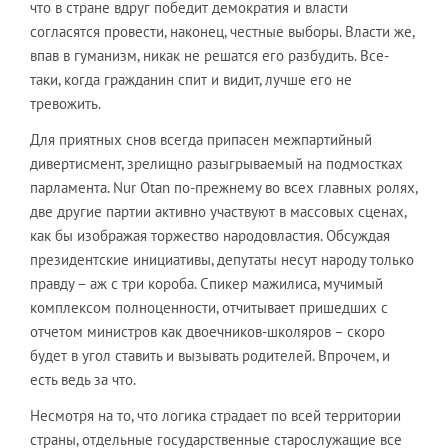
что в стране вдруг победит демократия и власти
согласятся провести, наконец, честные выборы. Власти же,
впав в гуманизм, никак не решатся его разбудить. Все-
таки, когда гражданин спит и видит, лучше его не
тревожить.
Для приятных снов всегда припасен межпартийный
дивертисмент, зрелищно разыгрываемый на подмостках
парламента. Nur Otan по-прежнему во всех главных ролях,
две другие партии активно участвуют в массовых сценах,
как бы изображая торжество народовластия. Обсуждая
президентские инициативы, депутаты несут народу только
правду – аж с три короба. Спикер мажилиса, мучимый
комплексом полноценности, отчитывает пришедших с
отчетом министров как двоечников-школяров – скоро
будет в угол ставить и вызывать родителей. Впрочем, и
есть ведь за что.
Несмотря на то, что логика страдает по всей территории
страны, отдельные государственные старослужащие все