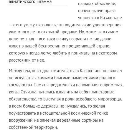
алматинского штамма
пальцах объяснили,
почем нынче права
человека в Казахстане
– к его ужасу, оказалось, что водительские удостоверения
уже много лет в открытой продаже. Ну, может, и в самом
деле не знал – все-таки в силу возраста не так давно
живет в нашей беспрестанно процветающей стране,
которую иногда легче любить и понимать на некотором
расстоянии от нее.
Между тем, опыт долгожительства в Казахстане позволяет
не искушаться самыми благими намерениями родного
государства. Память предательски напоминает о временах,
когда Отчизна пыталась взвалить на себя планетарные
обязательства, то выступая в роли всеобщего миротворца,
в коем большие державы не нуждались, то желая
поучаствовать в истощительной космической гонке
вооружений, не замечая деревянные сортиры на
собственной территории.