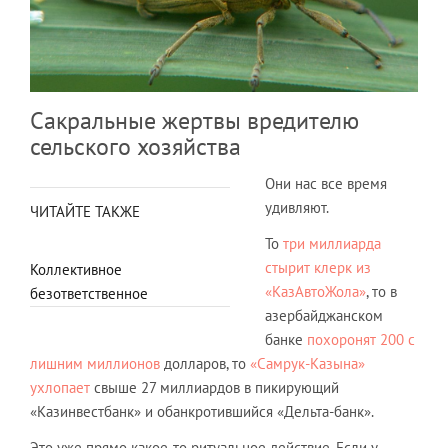
Сакральные жертвы вредителю
сельского хозяйства
Они нас все время
удивляют.
ЧИТАЙТЕ ТАКЖЕ
То
три миллиарда
стырит клерк из
Коллективное
«КазАвтоЖола»
, то в
безответственное
азербайджанском
банке
похоронят 200 с
лишним миллионов
долларов, то
«Самрук-Казына»
ухлопает
свыше 27 миллиардов в пикирующий
«Казинвестбанк» и обанкротившийся «Дельта-банк».
Это уже прямо какое-то ритуальное действие. Если у