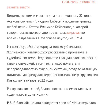
госизмене и попытке
захвата власти
.
Видимо, по этим и многим другим причинам у Жакипа
Асанова случился "синдром Елбасы" - подавить критику
любой ценой. Кстати, Гульмира Бейсенова, о которой
говорилось выше, изрядно преуспела,
закрывая
во
времена правления Назарбаева неугодные СМИ.
Из всего судейского корпуса только у Светланы
Жолмановой хватило духу рассказать о произволе в
судебной системе. Недовольство граждан сложившейся в
стране ситуацией, в том числе, надо полагать, и
несправедливостью судебной системы, создало отличную
питательную среду для террористов, едва не разрушивших
Казахстан в январе 2022 года.
Расправившись с ней, Асанов покажет всем остальным
судьям, кто в доме хозяин.
P
.
S
.
В ближайшие дни ожидается слив в СМИ материалов