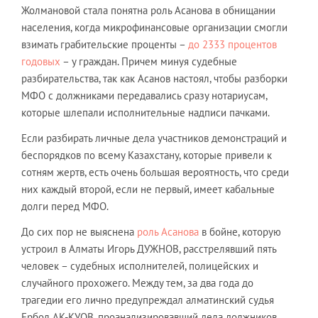
Жолмановой стала понятна роль Асанова в обнищании
населения, когда микрофинансовые организации смогли
взимать грабительские проценты –
до 2333 процентов
годовых
– у граждан. Причем минуя судебные
разбирательства, так как Асанов настоял, чтобы разборки
МФО с должниками передавались сразу нотариусам,
которые шлепали исполнительные надписи пачками.
Если разбирать личные дела участников демонстраций и
беспорядков по всему Казахстану, которые привели к
сотням жертв, есть очень большая вероятность, что среди
них каждый второй, если не первый, имеет кабальные
долги перед МФО.
До сих пор не выяснена
роль Асанова
в бойне, которую
устроил в Алматы Игорь ДУЖНОВ, расстрелявший пять
человек – судебных исполнителей, полицейских и
случайного прохожего. Между тем, за два года до
трагедии его лично предупреждал алматинский судья
Ербол АК-КУОВ, проанализировавший дела должников