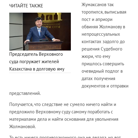
Жумаксанов так
ЧИТАЙТЕ ТАКЖЕ
торопился, выписывая
пост и априори
обвиняя Жолманову в
непроцессуальных
контактах задолго до
решения Судебного
Председатель Верховного
жюри, что ему
суда погружает жителей
пришлось совершить
Казахстана в долговую яму
очевидный подлог в
датах получения
документов и отправки
представлений.
Получается, что следствие не сумело ничего найти и
предложило Верховному суду самому поработать с
материалами дела и найти основания для увольнения
Жолмановой.
То есть ничего противозаконного она не делала, но вот