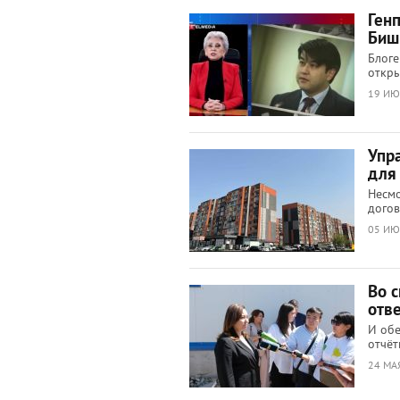
Ген
Биш
Блоге
откры
19 ИЮ
Упр
для
Несмо
дого
05 ИЮ
Во 
отве
И обе
отчёт
24 МА