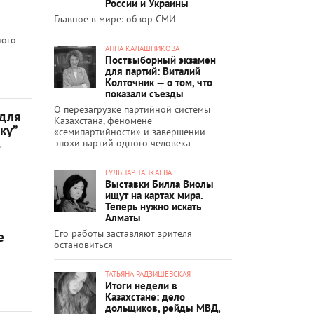
России и Украины
Главное в мире: обзор СМИ
ного
АННА КАЛАШНИКОВА
Поствыборный экзамен
для партий: Виталий
Колточник — о том, что
показали съезды
О перезагрузке партийной системы
 для
Казахстана, феномене
ку”
«семипартийности» и завершении
эпохи партий одного человека
е
ГУЛЬНАР ТАНКАЕВА
Выставки Билла Виолы
ищут на картах мира.
Теперь нужно искать
Алматы
Его работы заставляют зрителя
е
остановиться
ТАТЬЯНА РАДЗИШЕВСКАЯ
Итоги недели в
Казахстане: дело
дольщиков, рейды МВД,