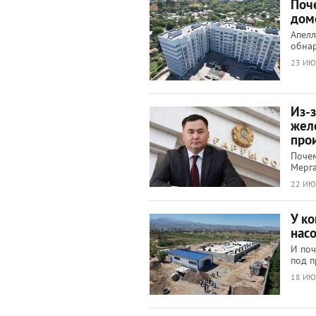
Поч
дом
Апелл
обнар
23 ИЮ
Из-
жел
про
Почем
Мерг
22 ИЮ
У ко
нас
И поч
под п
18 ИЮ