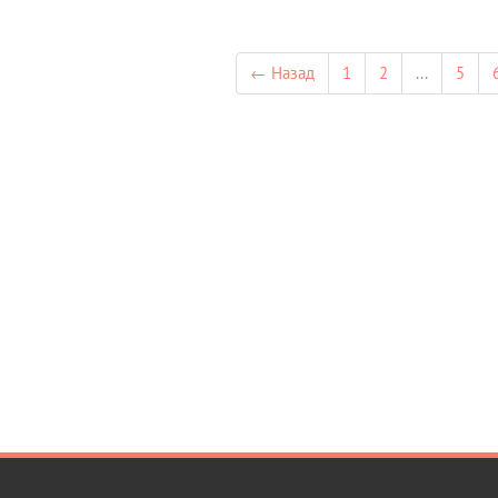
← Назад
1
2
...
5