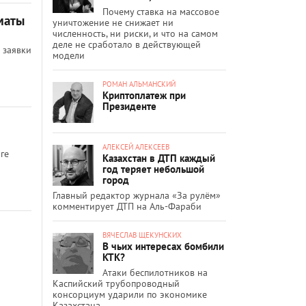
Почему ставка на массовое
маты
уничтожение не снижает ни
численность, ни риски, и что на самом
деле не сработало в действующей
 заявки
модели
РОМАН АЛЬМАНСКИЙ
Криптоплатеж при
Президенте
АЛЕКСЕЙ АЛЕКСЕЕВ
ге
Казахстан в ДТП каждый
год теряет небольшой
город
Главный редактор журнала «За рулём»
комментирует ДТП на Аль-Фараби
ВЯЧЕСЛАВ ЩЕКУНСКИХ
В чьих интересах бомбили
КТК?
Атаки беспилотников на
Каспийский трубопроводный
консорциум ударили по экономике
Казахстана