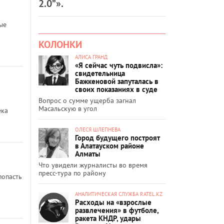
2.0”».
ые
КОЛОНКИ
АЛИСА ГРАНД
«Я сейчас чуть подвисла»:
свидетельница
Бажкеновой запуталась в
своих показаниях в суде
Вопрос о сумме ущерба загнал
Масальскую в угол
ека
ОЛЕСЯ ШЛЕПНЕВА
Город будущего построят
в Алатауском районе
Алматы
Что увидели журналисты во время
пресс-тура по району
попасть
АНАЛИТИЧЕСКАЯ СЛУЖБА RATEL.KZ
Расходы на «взрослые
развлечения» в футболе,
ракета КНДР, удары