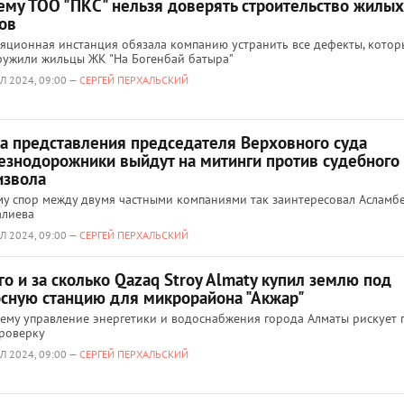
ему ТОО "ПКС" нельзя доверять строительство жилых
ов
яционная инстанция обязала компанию устранить все дефекты, котор
ужили жильцы ЖК "На Богенбай батыра"
Л 2024, 09:00 —
СЕРГЕЙ ПЕРХАЛЬСКИЙ
за представления председателя Верховного суда
езнодорожники выйдут на митинги против судебного
извола
у спор между двумя частными компаниями так заинтересовал Асламб
алиева
Л 2024, 09:00 —
СЕРГЕЙ ПЕРХАЛЬСКИЙ
го и за сколько Qazaq Stroy Almaty купил землю под
осную станцию для микрорайона "Акжар"
ему управление энергетики и водоснабжения города Алматы рискует 
роверку
Л 2024, 09:00 —
СЕРГЕЙ ПЕРХАЛЬСКИЙ