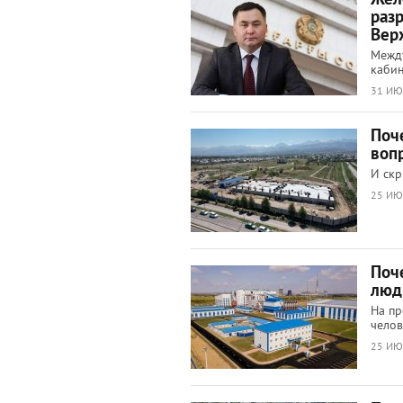
раз
Вер
Между
кабин
31 ИЮ
Поч
воп
И скр
25 ИЮ
Поч
люд
На пр
челов
25 ИЮ