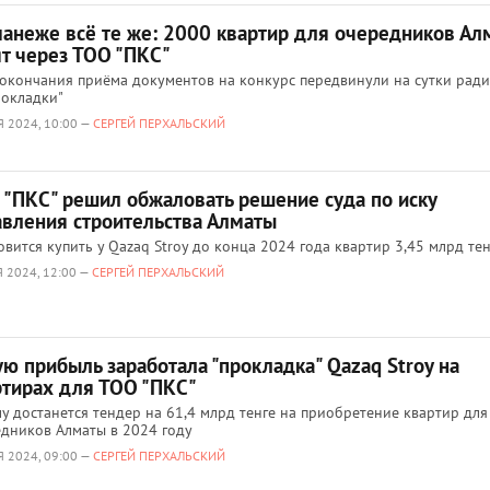
манеже всё те же: 2000 квартир для очередников Ал
ят через ТОО "ПКС"
окончания приёма документов на конкурс передвинули на сутки ради
рокладки"
Я 2024, 10:00 —
СЕРГЕЙ ПЕРХАЛЬСКИЙ
 "ПКС" решил обжаловать решение суда по иску
авления строительства Алматы
овится купить у Qazaq Stroy до конца 2024 года квартир 3,45 млрд тен
 2024, 12:00 —
СЕРГЕЙ ПЕРХАЛЬСКИЙ
ю прибыль заработала "прокладка" Qazaq Stroy на
ртирах для ТОО "ПКС"
у достанется тендер на 61,4 млрд тенге на приобретение квартир для
дников Алматы в 2024 году
Я 2024, 09:00 —
СЕРГЕЙ ПЕРХАЛЬСКИЙ