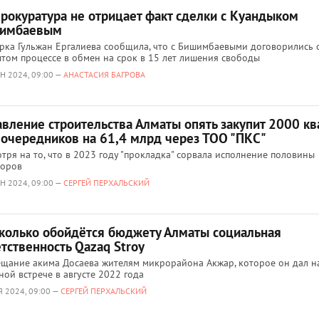
прокуратура не отрицает факт сделки с Куандыком
имбаевым
рка Гульжан Ергалиева сообщила, что с Бишимбаевыми договорились 
том процессе в обмен на срок в 15 лет лишения свободы
Н 2024, 09:00 —
АНАСТАСИЯ БАГРОВА
авление строительства Алматы опять закупит 2000 кв
 очередников на 61,4 млрд через ТОО "ПКС"
тря на то, что в 2023 году "прокладка" сорвала исполнение половины
воров
Н 2024, 09:00 —
СЕРГЕЙ ПЕРХАЛЬСКИЙ
сколько обойдётся бюджету Алматы социальная
тственность Qazaq Stroy
щание акима Досаева жителям микрорайона Акжар, которое он дал н
ной встрече в августе 2022 года
Я 2024, 09:00 —
СЕРГЕЙ ПЕРХАЛЬСКИЙ