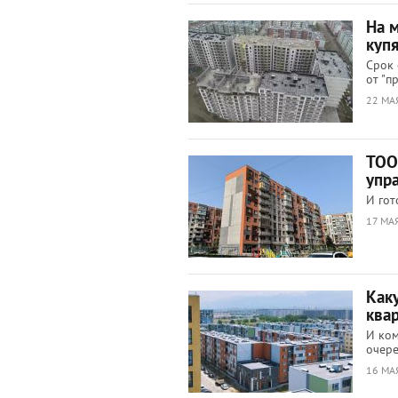
На 
куп
Срок 
от "п
22 МА
ТОО
упр
И гот
17 МАЯ
Каку
ква
И ком
очере
16 МА