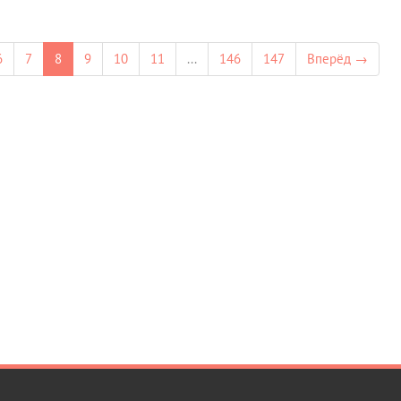
6
7
8
9
10
11
...
146
147
Вперёд →