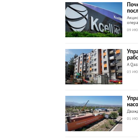
Поч
пос
Акцио
опер
09 ИЮ
Упр
раб
А Qaz
03 ИЮ
Упр
насо
Дважд
01 ИЮ