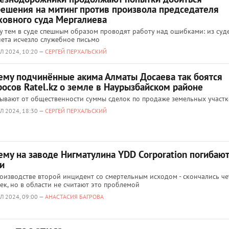
решения на митинг против произвола председателя
ховного суда Мергалиева
 тем в суде спешным образом проводят работу над ошибками: из суд
ета исчезло служебное письмо
Л 2024, 10:20 —
СЕРГЕЙ ПЕРХАЛЬСКИЙ
ему подчинённые акима Алматы Досаева так боятся
росов Ratel.kz о земле в Наурызбайском районе
ывают от общественности суммы сделок по продаже земельных участк
Л 2024, 18:30 —
СЕРГЕЙ ПЕРХАЛЬСКИЙ
ему на заводе Нигматулина YDD Corporation погибают
и
оизводстве второй инцидент со смертельным исходом - скончались ч
ек, но в области не считают это проблемой
Л 2024, 09:00 —
АНАСТАСИЯ БАГРОВА