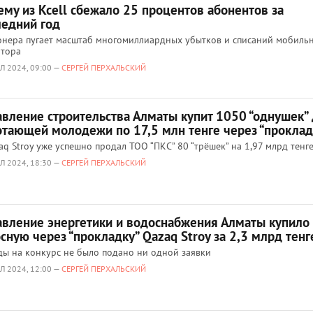
ему из Kcell сбежало 25 процентов абонентов за
ледний год
нера пугает масштаб многомиллиардных убытков и списаний мобиль
атора
Л 2024, 09:00 —
СЕРГЕЙ ПЕРХАЛЬСКИЙ
авление строительства Алматы купит 1050 “однушек”
отающей молодежи по 17,5 млн тенге через “проклад
aq Stroy уже успешно продал ТОО “ПКС” 80 “трёшек” на 1,97 млрд тенг
Л 2024, 18:30 —
СЕРГЕЙ ПЕРХАЛЬСКИЙ
авление энергетики и водоснабжения Алматы купило
сную через “прокладку” Qazaq Stroy за 2,3 млрд тенг
ы на конкурс не было подано ни одной заявки
Л 2024, 12:00 —
СЕРГЕЙ ПЕРХАЛЬСКИЙ