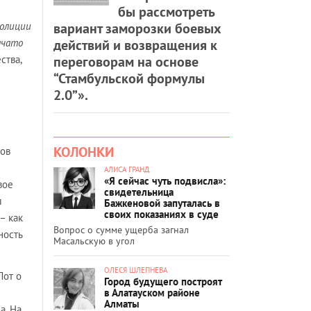
бы рассмотреть
вариант заморозки боевых
полиции
действий и возвращения к
ачато
переговорам на основе
ства,
“Стамбульской формулы
2.0”».
КОЛОНКИ
нов
АЛИСА ГРАНД
«Я сейчас чуть подвисла»:
вое
свидетельница
л
Бажкеновой запуталась в
своих показаниях в суде
– как
Вопрос о сумме ущерба загнал
ность
Масальскую в угол
ОЛЕСЯ ШЛЕПНЕВА
Лот о
Город будущего построят
в Алатауском районе
Алматы
а. На