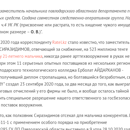
заместитель начальника павлодарского областного департамента 
х средств. Создана совместная следственно-оперативная группа. Н
 ч.4 УК РК
(присвоение или растрата, то есть хищение чужого имуще
упном размере –
О. В.
)".
 2020 года корреспонденту
Ratel.kz
стало известно, что заместитель
СИРАЗИДИМОВ, отвечающий за снабжение, на 523 миллиона тенге
у 21-летнего мальчика
, никогда ранее арттехвооружение в руках не
при этом 11 серьезных опытных поставщиков из нескольких регио
влодарского технологического колледжа Ерболат АЙДАРХАНОВ -
 получивший диплом стропальщика, но болтавшийся безработным, с
" создал 23 сентября 2020 года, за два месяца до того, как выигра
оговых отчислений у его фирмы не было, и вообще осталось тайной 
ить специальное разрешение нашего ответственного за госбезопас
 поставок вооружения.
о, как полковник Сиразидимов отсекал для мальчика конкурентов. 
511-1 с применением особого порядка на приобретение
85 ГУ ДП Павлодарской области выставило в 9 утра 28.10.2020 год