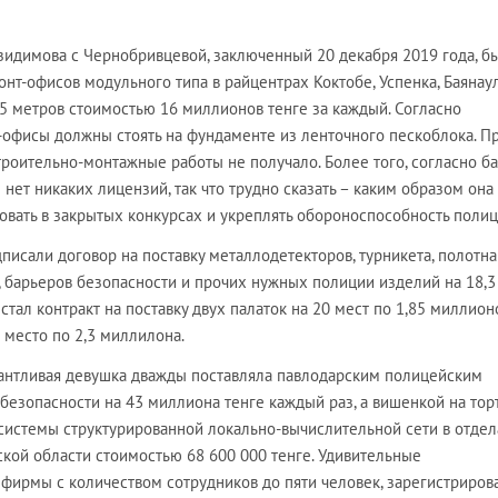
зидимова с Чернобривцевой, заключенный 20 декабря 2019 года, б
онт-офисов модульного типа в райцентрах Коктобе, Успенка, Баянаул
5 метров стоимостью 16 миллионов тенге за каждый. Согласно
-офисы должны стоять на фундаменте из ленточного пескоблока. П
троительно-монтажные работы не получало. Более того, согласно б
е нет никаких лицензий, так что трудно сказать – каким образом она
овать в закрытых конкурсах и укреплять обороноспособность полиц
дписали договор на поставку металлодетекторов, турникета, полотна
, барьеров безопасности и прочих нужных полиции изделий на 18,3
 стал контракт на поставку двух палаток на 20 мест по 1,85 миллион
0 место по 2,3 миллилона.
антливая девушка дважды поставляла павлодарским полицейским
езопасности на 43 миллиона тенге каждый раз, а вишенкой на тор
 системы структурированной локально-вычислительной сети в отдел
кой области стоимостью 68 600 000 тенге. Удивительные
фирмы с количеством сотрудников до пяти человек, зарегистриров