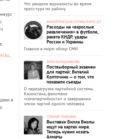
Что увидели журналисты во время
пресс-тура по району
онкурс
о
АНАЛИТИЧЕСКАЯ СЛУЖБА RATEL.KZ
Расходы на «взрослые
ез
развлечения» в футболе,
ракета КНДР, удары
России и Украины
е.
Главное в мире: обзор СМИ
el.kz
,
АННА КАЛАШНИКОВА
Поствыборный экзамен
для партий: Виталий
Колточник — о том, что
показали съезды
О перезагрузке партийной системы
Казахстана, феномене
«семипартийности» и завершении
вщики в
эпохи партий одного человека
о
ГУЛЬНАР ТАНКАЕВА
Выставки Билла Виолы
ищут на картах мира.
Теперь нужно искать
Алматы