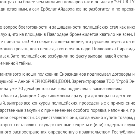
 контракт на более чем миллион долларов так и остался у "SECURITY
динственным, а сам Ерболат Айдарханов не разбогател и по-преж
не вопрос боеготовности и защищенности полицейских стал как ник
слухи, что на площади в Павлодаре бронежилетов хватило не всем. 
не понятно как! Но создается впечатление, что руководствуется он н
можно трогать, кого нельзя, а кого очень надо. Полковника Сирази
ельзя. Зато полицейские возбудили по факту выхода нашей статьи
семейной тайны.
лантливого юноши полковник Сиразидимов подписывал договоры и
вушкой – Анной ЧЕРНОБРИВЦЕВОЙ. Зарегистрировав ТОО "Строй Эн
 Анна уже 20 декабря того же года подписала с замначальника
 области Дамиром Сиразидимовым сразу три договора на десятки
ый, выиграв все конкурсы полицейских, проведенные с применени
дарственные закупки с применением особого порядка, напомним, п
лной секретности. Осуществляются они, когда нужно купить товары,
которых составляют государственные секреты и (или) содержат слу
ного распространения, определенную правительством Республики