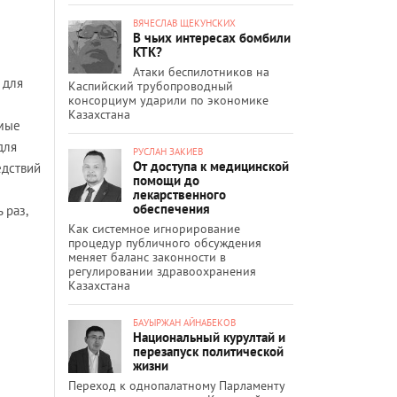
ВЯЧЕСЛАВ ЩЕКУНСКИХ
В чьих интересах бомбили
КТК?
Атаки беспилотников на
 для
Каспийский трубопроводный
консорциум ударили по экономике
Казахстана
емые
для
РУСЛАН ЗАКИЕВ
От доступа к медицинской
едствий
помощи до
лекарственного
обеспечения
 раз,
Как системное игнорирование
процедур публичного обсуждения
меняет баланс законности в
регулировании здравоохранения
Казахстана
БАУЫРЖАН АЙНАБЕКОВ
Национальный курултай и
перезапуск политической
жизни
Переход к однопалатному Парламенту