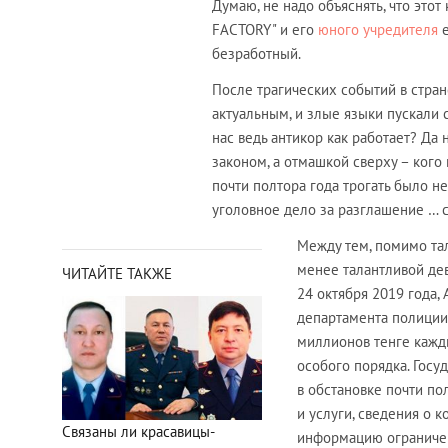
Думаю, не надо объяснять, что этот
FACTORY" и его
юного учредителя
е
безработный.
После трагических событий в стра
актуальным, и злые языки пускали 
нас ведь антикор как работает? Да 
законом, а отмашкой сверху – кого 
почти полтора года трогать было н
уголовное дело за разглашение … 
Между тем, помимо та
менее талантливой де
ЧИТАЙТЕ ТАКЖЕ
24 октября 2019 года,
департамента полиции
миллионов тенге кажд
особого порядка. Госу
в обстановке почти по
и услуги, сведения о 
Связаны ли красавицы-
информацию ограничен