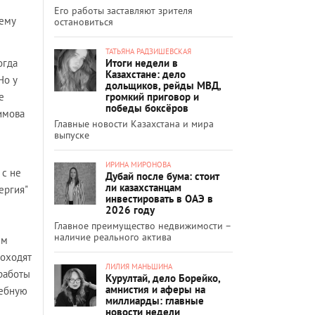
Его работы заставляют зрителя
нему
остановиться
ТАТЬЯНА РАДЗИШЕВСКАЯ
Итоги недели в
огда
Казахстане: дело
Но у
дольщиков, рейды МВД,
громкий приговор и
е
победы боксёров
димова
Главные новости Казахстана и мира
выпуске
ИРИНА МИРОНОВА
 с не
Дубай после бума: стоит
ли казахстанцам
ергия"
инвестировать в ОАЭ в
2026 году
Главное преимущество недвижимости –
наличие реального актива
ем
роходят
ЛИЛИЯ МАНЬШИНА
 работы
Курултай, дело Борейко,
амнистия и аферы на
жебную
миллиарды: главные
новости недели