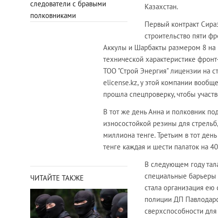
следователи с бравыми
Казахстан.
полковниками
Первый контракт Сира
строительство пяти фр
Аккулы и Шарбакты размером 8 на 
технической характеристике фронт
ТОО "Строй Энергия" лицензии на с
elicense.kz, у этой компании вообщ
прошла спецпроверку, чтобы участв
В тот же день Анна и полковник по
износостойкой резины для стрельб
миллиона тенге. Третьим в тот день
тенге каждая и шести палаток на 4
В следующем году тал
специальные барьеры б
ЧИТАЙТЕ ТАКЖЕ
стала организация ею
полиции ДП Павлодарс
сверхспособности для 