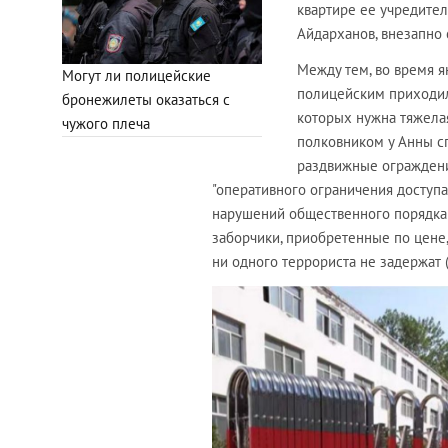
квартире ее учредител
Айдарханов, внезапно 
Между тем, во время я
Могут ли полицейские
полицейским приходил
бронежилеты оказаться с
которых нужна тяжела
чужого плеча
полковником у Анны с
раздвижные ограждени
"оперативного ограничения доступ
нарушений общественного порядка 
заборчики, приобретенные по цене
ни одного террориста не задержат (