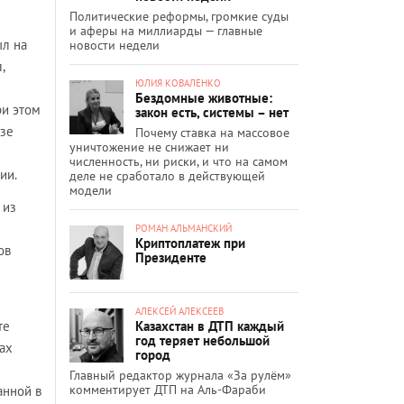
Политические реформы, громкие суды
и аферы на миллиарды — главные
ыл на
новости недели
,
ЮЛИЯ КОВАЛЕНКО
Бездомные животные:
ри этом
закон есть, системы – нет
азе
Почему ставка на массовое
уничтожение не снижает ни
численность, ни риски, и что на самом
ии.
деле не сработало в действующей
модели
 из
РОМАН АЛЬМАНСКИЙ
Криптоплатеж при
ов
Президенте
АЛЕКСЕЙ АЛЕКСЕЕВ
Казахстан в ДТП каждый
те
год теряет небольшой
ах
город
Главный редактор журнала «За рулём»
комментирует ДТП на Аль-Фараби
анной в