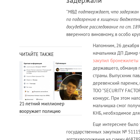
задержали
"
МВД подтверждает, что задержан 
по подозрению в хищении бюджетны
досудебное расследование по ст. 189
вверенного виновному, в особо кр
Напомним, 26 декабря
начальника ДП Дамир 
ЧИТАЙТЕ ТАКЖЕ
закупил бронежилеты 
державшего, обманув 
страны. Выпускник па
деревенский паренек,
ТОО "SECURITY FACTORY
конкурс. При этом нал
21-летний миллионер
мальчишка смог получ
вооружает полицию
КНБ, необходимое для
Еще интереснее было т
государственных закупках № 5111
арттехвооружения на сумму 4687892