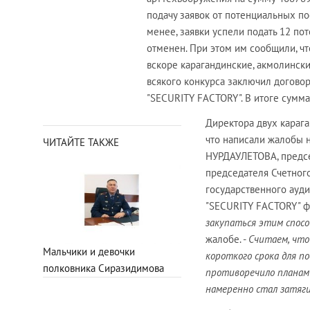
подачу заявок от потенциальных по
менее, заявки успели подать 12 по
отменен. При этом им сообщили, чт
вскоре карагандинские, акмолинск
всякого конкурса заключил договор
"SECURITY FACTORY". В итоге сумма
Директора двух карага
что написали жалобы 
ЧИТАЙТЕ ТАКЖЕ
НУРДАУЛЕТОВА, предсе
председателя Счетног
государственного ауд
"SECURITY FACTORY" ф
закупаться этим спосо
жалобе. -
Считаем, что
Мальчики и девочки
короткого срока для п
полковника Сиразидимова
противоречило планам 
намеренно стал затягив