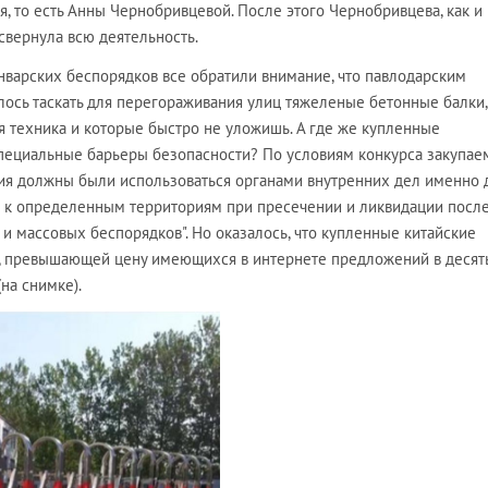
я, то есть Анны Чернобривцевой. После этого Чернобривцева, как и
свернула всю деятельность.
нварских беспорядков все обратили внимание, что павлодарским
ось таскать для перегораживания улиц тяжеленые бетонные балки,
я техника и которые быстро не уложишь. А где же купленные
пециальные барьеры безопасности? По условиям конкурса закупа
я должны были использоваться органами внутренних дел именно 
а к определенным территориям при пресечении и ликвидации посл
и массовых беспорядков". Но оказалось, что купленные китайские
, превышающей цену имеющихся в интернете предложений в десять
на снимке).