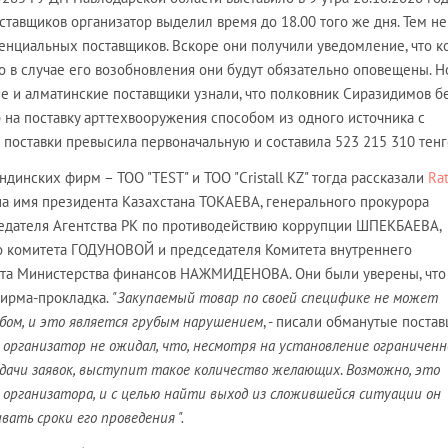
ставщиков организатор выделил время до 18.00 того же дня. Тем не
тенциальных поставщиков. Вскоре они получили уведомление, что к
о в случае его возобновления они будут обязательно оповещены. Н
ие и алматинские поставщики узнали, что полковник Сиразидимов б
 на поставку арттехвооружения способом из одного источника с
 поставки превысила первоначальную и составила 523 215 310 тенг
ндинских фирм – ТОО "TEST" и ТОО "Cristall KZ" тогда рассказали
Rat
на имя президента Казахстана ТОКАЕВА, генерального прокурора
дателя Агентства РК по противодействию коррупции ШПЕКБАЕВА,
о комитета ГОДУНОВОЙ и председателя Комитета внутреннего
ита Министерства финансов НАЖМИДЕНОВА. Они были уверены, что
ирма-прокладка.
"Закупаемый товар по своей специфике не может
бом, и это является грубым нарушением
, - писали обманутые поста
 организатор не ожидал, что, несмотря на установление ограниченн
одачи заявок, выступит такое количество желающих
.
Возможно, это
организатора, и с целью найти выход из сложившейся ситуации он
ать сроки его проведения ".