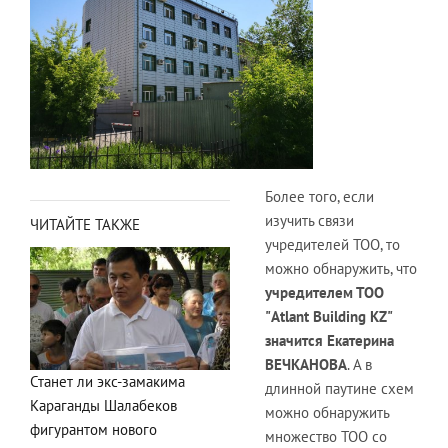
Более того, если
изучить связи
ЧИТАЙТЕ ТАКЖЕ
учредителей ТОО, то
можно обнаружить, что
учредителем ТОО
"Atlant Building KZ"
значится Екатерина
ВЕЧКАНОВА
. А в
Станет ли экс-замакима
длинной паутине схем
Караганды Шалабеков
можно обнаружить
фигурантом нового
множество ТОО со