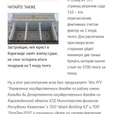
страниц решения суда
ЧИТАЙТЕ ТАКЖЕ
510 – это
перечисление
фиктивных счетов-
фактур на 2 млрд
тенге. Для распечатки
приговора всем
Застройщик, чей юрист в
сторонам уйдёт
Караганде занёс взятку судье,
минимум две пачки
не смог оспорить итоги
бумаги, которая нынче
тендеров на 3 млрд тенге
стоит по 3700 тенге за
пачку.
Ну, а итог рассмотрения иска был предсказуем: "
Иск РГУ
"Управление государственных доходов по району имени
Казыбек би Департамента государственных доходов по
Карагандинской области КГД Министерства финансов
Республики Казахстан" к ТОО "Atlant Building KZ" и ТОО
"ОптТорг2050" о признании сделок по счетам-фактурам