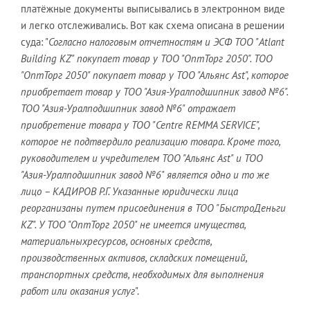
платёжные документы выписывались в электронном виде
и легко отслеживались. Вот как схема описана в решении
суда: "
Согласно налоговым отчетностям и ЭСФ ТОО "Atlant
Building KZ" покупает товар у ТОО "ОптТорг 2050". ТОО
"ОптТорг 2050" покупает товар у ТОО "Альянс Ast", которое
приобретает товар у ТОО "Азия-Уралподшипник завод №6".
ТОО "Азия-Уралподшипник завод №6" отражает
приобретение товара у ТОО "Centre REMMA SERVICE",
которое не подтвердило реализацию товара. Кроме того,
руководителем и учредителем ТОО "Альянс Ast" и ТОО
"Азия-Уралподшипник завод №6" является одно и то же
лицо – КАДИРОВ Р.Г. Указанные юридически лица
реорганизаны путем присоединения в ТОО "БыстроДеньги
KZ". У ТОО "ОптТорг 2050" не имеется имущества,
материальныхресурсов, основных средств,
производственных активов, складских помещений,
транспортных средств, необходимых для выполнения
работ или оказания услуг
".