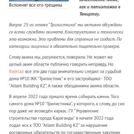
Вспомнят все его трещины
как и пятиэтажка в
Темиртау.
Вопрос 25-го этажа "Трилистника" мы активно обсуждали
со всеми службами акимата. Конструктивно и технически
это возможно. Это проблемы для строения не создаст. По
категории лицензии я обязательно тщательно проверю.
Слову акима мы, разумеется, поверили. Не может же
целый аким области публично говорить неправду. Но
Ratel.kz
все эти два года внимательно следил за судьбой
дома №10 ЖК "Трилистник" и его застройщика - ТОО
"Atlant Building KZ". А также обещаниями акима области.
В апреле 2022 года пришло время собирать камни. Того
самого дома №10 "Трилистника", у которого, к слову, до сих
пор даже не возведён каркас. ГУ "Управление
строительства города Караганды" в начале 2022 года
подал иск к ТОО "Atlant Building KZ" за нарушение
договорных обязательств по государственным закупкам