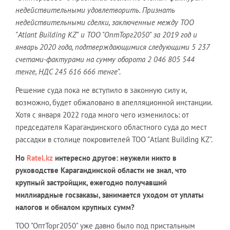
недействительными удовлетворить. Признать
недействительными сделки, заключенные между ТОО
"Atlant Building KZ" и ТОО "ОптТорг2050" за 2019 год и
январь 2020 года, подтверждающимися следующими 5 237
счетами-фактурами на сумму оборота 2 046 805 544
тенге, НДС 245 616 666 тенге
".
Решение суда пока не вступило в законную силу и,
возможно, будет обжаловано в апелляционной инстанции.
Хотя с января 2022 года много чего изменилось: от
председателя Карагандинского областного суда до мест
рассадки в столице покровителей ТОО "Atlant Building KZ".
Но
Ratel
.
kz
интересно другое: неужели никто в
руководстве Карагандинской области не знал, что
крупный застройщик, ежегодно получавший
миллиардные госзаказы, занимается уходом от уплаты
налогов и обналом крупных сумм?
ТОО "ОптТорг2050" уже давно было под пристальным