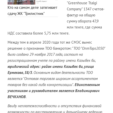
"Greenhouse Ttalgi
Кто на самом деле затягивает
Company" 1347 счетов-
сдачу ЖК "Трилистник"
фактур на общую
сумму оборота 47,9
млн тенге, где сумма
НДС составила более 5,75 млн тенге.
Между тем в апреле 2020 года тот же СМЭС вынес
решение о признании ТОО банкротом: "
ТОО "ОптТорг2050"
было создано 29 ноября 2017 года, состоит на
регистрационном учете по району имени Казыбек би,
юридический адрес: район имени Казыбек би, улица
Ермекова, 58/3
. Основным видом деятельности ТОО
является "Оптовая торговля широким ассортиментом
товаров без какой-либо конкретизации".
Единственным
участником и руководителем является Владимирович
ВЕЧКАНОВ
.
Ввиду неплатежеспособности и отсутствия финансовой
возможности по восстановлению и дальнейшему ведению