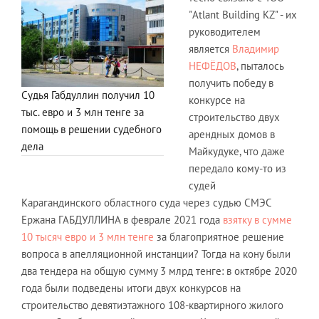
"Atlant Building KZ" - их
руководителем
является
Владимир
НЕФЁДОВ
, пыталось
получить победу в
Судья Габдуллин получил 10
конкурсе на
тыс. евро и 3 млн тенге за
строительство двух
помощь в решении судебного
арендных домов в
дела
Майкудуке, что даже
передало кому-то из
судей
Карагандинского областного суда через судью СМЭС
Ержана ГАБДУЛЛИНА в феврале 2021 года
взятку в сумме
10 тысяч евро и 3 млн тенге
за благоприятное решение
вопроса в апелляционной инстанции? Тогда на кону были
два тендера на общую сумму 3 млрд тенге: в октябре 2020
года были подведены итоги двух конкурсов на
строительство девятиэтажного 108-квартирного жилого