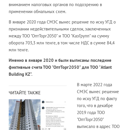
вниманием налоговых органов по подозрению в
применении обнальных схем.
В январе 2020 года СМЭС вынес решение по иску УГД о
признании недействительными сделок, заключенных
между ТОО "ОптТорг2050" и ТОО "КазГрупп" на сумму
оборота 703,3 млн тенге, в том числе НДС в сумме 84,4
млн тенге.
Именно в январе 2020 и были выписаны последние
фиктивные счета ТОО "ОптТорг2050" для ТОО "Atlant
Building KZ".
В марте 2022 года
СМЭС вынес решение
ЧИТАЙТЕ ТАКЖЕ
по иску УГД по факту
того, что в декабре
2019 года ТОО
"ОптТорг2050"
выписало в адрес ТОО