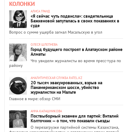
КОЛОНКИ
АЛИСА ГРАНД
«Я сейчас чуть подвисла»: свидетельница
Бажкеновой запуталась в своих показаниях в
суде
Вопрос о сумме ущерба загнал Масальскую в угол
ОЛЕСЯ ШЛЕПНЕВА
Город будущего построят в Алатауском районе
Алматы
Что увидели журналисты во время пресс-тура по
району
АНАЛИТИЧЕСКАЯ СЛУЖБА RATEL.KZ
20 тысяч эвакуированных, взрыв на
Панамериканском шоссе, убийство
журналистки на Мальте
Главное в мире: обзор СМИ
АННА КАЛАШНИКОВА
Поствыборный экзамен для партий: Виталий
Колточник — о том, что показали съезды
О перезагрузке партийной системы Казахстана,
феномене «семипартийности» и завершении эпохи партий