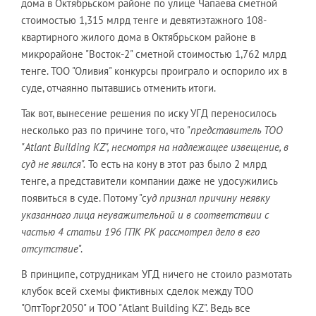
дома в Октябрьском районе по улице Чапаева сметной
стоимостью 1,315 млрд тенге и девятиэтажного 108-
квартирного жилого дома в Октябрьском районе в
микрорайоне "Восток-2" сметной стоимостью 1,762 млрд
тенге. ТОО "Оливия" конкурсы проиграло и оспорило их в
суде, отчаянно пытавшись отменить итоги.
Так вот, вынесение решения по иску УГД переносилось
несколько раз по причине того, что "
представитель ТОО
"Atlant Building KZ", несмотря на надлежащее извещение, в
суд не явился".
То есть на кону в этот раз было 2 млрд
тенге, а представители компании даже не удосужились
появиться в суде. Потому "с
уд признал причину неявку
указанного лица неуважительной и в соответствии с
частью 4 статьи 196 ГПК РК рассмотрел дело в его
отсутствие
".
В принципе, сотрудникам УГД ничего не стоило размотать
клубок всей схемы фиктивных сделок между ТОО
"ОптТорг2050" и ТОО "Atlant Building KZ". Ведь все