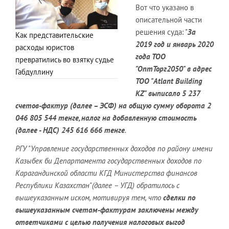
Вот что указано в
описательной части
решения суда: "
За
Как представительские
2019 год и январь 2020
расходы юристов
года ТОО
превратились во взятку судье
"ОптТорг2050" в адрес
Габдуллину
ТОО "Atlant Building
KZ" выписало 5 237
счетов-фактур (далее – ЭСФ) на общую сумму оборота 2
046 805 544 тенге, налог на добавленную стоимость
(далее - НДС) 245 616 666 тенге
.
РГУ "Управление государственных доходов по району имени
Казыбек би Департамента государственных доходов по
Карагандинской области КГД Министерства финансов
Республики Казахстан"(далее – УГД) обратилось с
вышеуказанным иском, мотивируя тем, что
сделки по
вышеуказанным счетам-фактурам заключены между
ответчиками с целью получения налоговых выгод