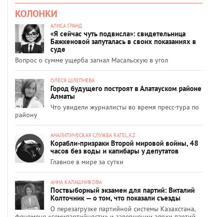
КОЛОНКИ
АЛИСА ГРАНД
«Я сейчас чуть подвисла»: свидетельница
Бажкеновой запуталась в своих показаниях в
суде
Вопрос о сумме ущерба загнал Масальскую в угол
ОЛЕСЯ ШЛЕПНЕВА
Город будущего построят в Алатауском районе
Алматы
Что увидели журналисты во время пресс-тура по
району
АНАЛИТИЧЕСКАЯ СЛУЖБА RATEL.KZ
Корабли-призраки Второй мировой войны, 48
часов без воды и капибары у депутатов
Главное в мире за сутки
АННА КАЛАШНИКОВА
Поствыборный экзамен для партий: Виталий
Колточник — о том, что показали съезды
О перезагрузке партийной системы Казахстана,
феномене «семипартийности» и завершении эпохи партий