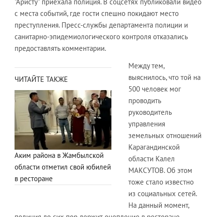
"Аристу" приехала полиция. В соцсетях публиковали видео
с места событий, где гости спешно покидают место
преступления. Пресс-службы департамента полиции и
санитарно-эпидемиологического контроля отказались
предоставлять комментарии.
Между тем,
выяснилось, что той на
ЧИТАЙТЕ ТАКЖЕ
500 человек мог
проводить
руководитель
управления
земельных отношений
Карагандинской
Аким района в Жамбылской
области Калел
области отметил свой юбилей
МАКСУТОВ. Об этом
в ресторане
тоже стало известно
из социальных сетей.
На данный момент,
полиция до сих пор держит оцепление в ресторане.