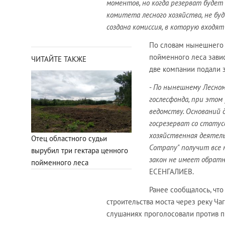
моментов, но когда резерват будет
комитета лесного хозяйства, не бу
создана комиссия, в которую входя
По словам нынешнего 
пойменного леса завис
ЧИТАЙТЕ ТАКЖЕ
две компании подали з
-
По нынешнему Лесном
гослесфонда, при этом
ведомству. Оснований д
госрезерват со статус
хозяйственная деятель
Отец областного судьи
Сompany" получит все 
вырубил три гектара ценного
закон не имеет обратн
пойменного леса
ЕСЕНГАЛИЕВ.
Ранее сообщалось, что
строительства моста через реку Ча
слушаниях проголосовали против п