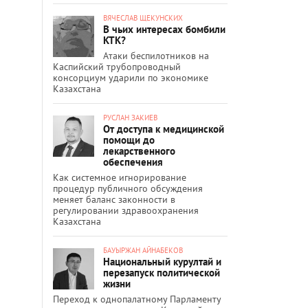
ВЯЧЕСЛАВ ЩЕКУНСКИХ
В чьих интересах бомбили
КТК?
Атаки беспилотников на
Каспийский трубопроводный
консорциум ударили по экономике
Казахстана
РУСЛАН ЗАКИЕВ
От доступа к медицинской
помощи до
лекарственного
обеспечения
Как системное игнорирование
процедур публичного обсуждения
меняет баланс законности в
регулировании здравоохранения
Казахстана
БАУЫРЖАН АЙНАБЕКОВ
Национальный курултай и
перезапуск политической
жизни
Переход к однопалатному Парламенту