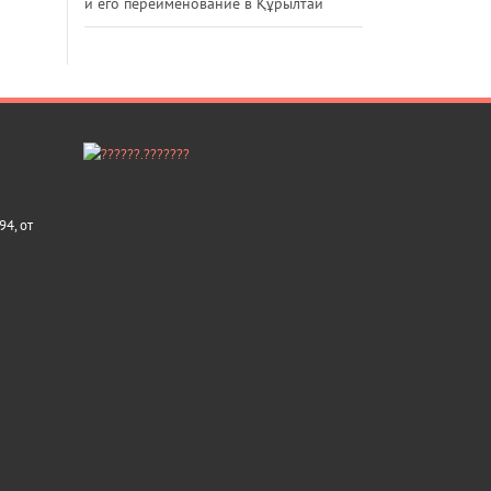
и его переименование в Құрылтай
4, от