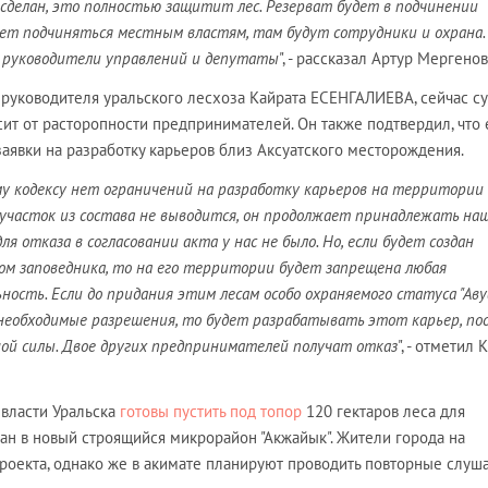
 сделан, это полностью защитит лес. Резерват будет в подчинении
дет подчиняться местным властям, там будут сотрудники и охрана.
т руководители управлений и депутаты
", - рассказал Артур Мергенов
руководителя уральского лесхоза Кайрата ЕСЕНГАЛИЕВА, сейчас с
ит от расторопности предпринимателей. Он также подтвердил, что
аявки на разработку карьеров близ Аксуатского месторождения.
у кодексу нет ограничений на разработку карьеров на территории
 участок из состава не выводится, он продолжает принадлежать на
ля отказа в согласовании акта у нас не было. Но, если будет создан
ом заповедника, то на его территории будет запрещена любая
ность. Если до придания этим лесам особо охраняемого статуса "Аву
необходимые разрешения, то будет разрабатывать этот карьер, по
ой силы. Двое других предпринимателей получат отказ
", - отметил 
 власти Уральска
готовы пустить под топор
120 гектаров леса для
ган в новый строящийся микрорайон "Акжайык". Жители города на
роекта, однако же в акимате планируют проводить повторные слуша