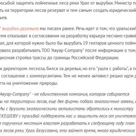
росьбой защитить пойменные леса реки Урал от вырубки. Министр 
ть на территории лесов резерват и тем самым создать юридический
ьев.
" вырубки деревьев
мы писали ранее. Речь идет о том, что уральски
мя отказывал в согласовании на разработку карьера песчано-грави
ал, для которой нужно было бы вырубать 19 гектаров ценного пой
овало разрабатывать ТОО "Авуар-Сompany" после информации о том,
диозная стройка трассы до границы Российской Федерации.
 директором лесхоза, бился за деревья, но его "ушли с работы", а п
 соглашение с коммерсантами. Тем не менее активист решил идти 
ета на уничтожение природы.
 "Авуар-Сompany" - не единственная компания, которая собирается
 на территории лесов, еще две фирмы подали аналогичные заявки, а
 Мы с другими экологическими активистами обратились к министру
РЕКЕШЕВУ с просьбой поддержать нас и защитить леса от уничтожен
л поручение местным властям разработать к следующему году план
лесов реки Урал. Безусловно, это займет время, много юридических