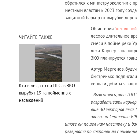
обратился к министру экологии с п
местным властям к 2023 году созда
защитный барьер от вырубки дерев
Об истории
"легальной
лесхоз длительное вре
ЧИТАЙТЕ ТАКЖЕ
смеси в пойме реки Ур
леса. Карьер запланир
ЗКО планируется гран
Артур Мергенов, будучи
быстренько подписали
конца и добиться запр
Кто в лес, кто по ПГС: в ЗКО
вырубят 19 га пойменных
- Выяснилось, что ТОО
насаждений
разрабатывать карьеры
еще 30 гектаров леса.
экологии Сериккали Б
итоге он пошел нам навстречу и да
резервата по сохранению пойменных 