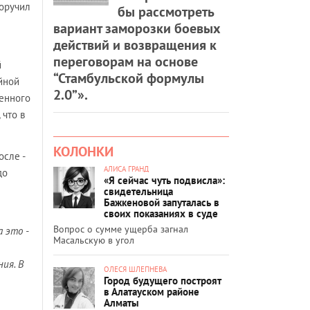
поручил
бы рассмотреть
вариант заморозки боевых
действий и возвращения к
переговорам на основе
й
“Стамбульской формулы
йной
2.0”».
менного
 что в
КОЛОНКИ
осле -
АЛИСА ГРАНД
до
«Я сейчас чуть подвисла»:
свидетельница
Бажкеновой запуталась в
своих показаниях в суде
Вопрос о сумме ущерба загнал
 это -
Масальскую в угол
ия. В
ОЛЕСЯ ШЛЕПНЕВА
Город будущего построят
в Алатауском районе
Алматы