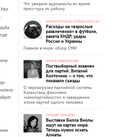
Что увидели журналисты во время
пресс-тура по району
 Уже
.
АНАЛИТИЧЕСКАЯ СЛУЖБА RATEL.KZ
Расходы на «взрослые
удьба
развлечения» в футболе,
 еще
ракета КНДР, удары
России и Украины
Главное в мире: обзор СМИ
шему
АННА КАЛАШНИКОВА
Поствыборный экзамен
для партий: Виталий
Колточник — о том, что
показали съезды
ар-
О перезагрузке партийной системы
скольку
Казахстана, феномене
Кайрат
«семипартийности» и завершении
эпохи партий одного человека
ГУЛЬНАР ТАНКАЕВА
Выставки Билла Виолы
ищут на картах мира.
Теперь нужно искать
ния.
Алматы