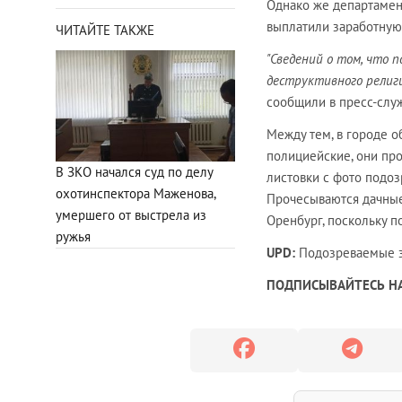
Однако же департамен
выплатили заработную 
ЧИТАЙТЕ ТАКЖЕ
"Сведений о том, что 
деструктивного религи
сообщили в пресс-слу
Между тем, в городе о
полициейские, они пр
​​​​​​​В ЗКО начался суд по делу
листовки с фото подоз
охотинспектора Маженова,
Прочесываются дачные
умершего от выстрела из
Оренбург, поскольку п
ружья
UPD:
Подозреваемые 
ПОДПИСЫВАЙТЕСЬ НА