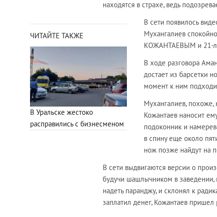
находятся в страхе, ведь подозрев
В сети появилось виде
Мухангалиев спокойно
ЧИТАЙТЕ ТАКЖЕ
КОЖАНТАЕВЫМ и 21-л
В ходе разговора Аман
достает из барсетки н
момент к ним подходит
Мухангалиев, похоже, 
В Уральске жестоко
Кожантаев наносит ему
расправились с бизнесменом
подоконник и намерева
в спину еще около пят
нож позже найдут на 
В сети выдвигаются версии о произ
будучи шашлычником в заведении, 
надеть паранджу, и склонял к радик
заплатил денег, Кожантаев пришел 