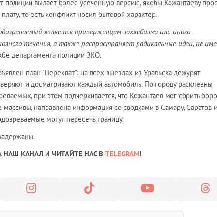
т полиции выдает более усеченную версию, якобы Кожантаеву прос
плату, то есть конфликт носил бытовой характер.
подозреваемый является приверженцем ваххабизма или иного
озного течения, а также распространяет радикальные идеи, не им
жбе департамента полиции ЗКО.
бъявлен план "Перехват": на всех выездах из Уральска дежурят
оверяют и досматривают каждый автомобиль. По городу расклеены
реваемых, при этом подчеркивается, что Кожантаев мог сбрить боро
 массивы, направлена информация со сводками в Самару, Саратов 
одозреваемые могут пересечь границу.
задержаны.
 НАШ КАНАЛ И ЧИТАЙТЕ НАС В
TELEGRAM
!