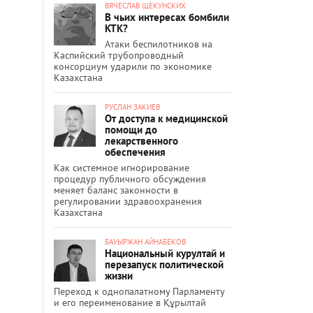
ВЯЧЕСЛАВ ЩЕКУНСКИХ
В чьих интересах бомбили
КТК?
Атаки беспилотников на
Каспийский трубопроводный
консорциум ударили по экономике
Казахстана
РУСЛАН ЗАКИЕВ
От доступа к медицинской
помощи до
лекарственного
обеспечения
Как системное игнорирование
процедур публичного обсуждения
меняет баланс законности в
регулировании здравоохранения
Казахстана
БАУЫРЖАН АЙНАБЕКОВ
Национальный курултай и
перезапуск политической
жизни
Переход к однопалатному Парламенту
и его переименование в Құрылтай