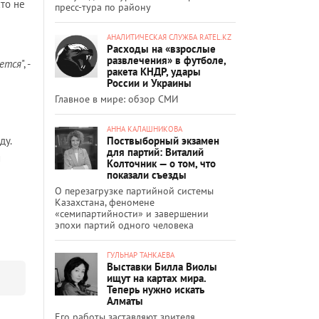
то не
пресс-тура по району
АНАЛИТИЧЕСКАЯ СЛУЖБА RATEL.KZ
Расходы на «взрослые
развлечения» в футболе,
еется
", -
ракета КНДР, удары
России и Украины
Главное в мире: обзор СМИ
АННА КАЛАШНИКОВА
Поствыборный экзамен
ду.
для партий: Виталий
и
Колточник — о том, что
показали съезды
О перезагрузке партийной системы
Казахстана, феномене
«семипартийности» и завершении
эпохи партий одного человека
ГУЛЬНАР ТАНКАЕВА
Выставки Билла Виолы
ищут на картах мира.
Теперь нужно искать
Алматы
Его работы заставляют зрителя