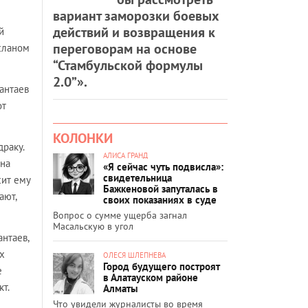
вариант заморозки боевых
действий и возвращения к
й
переговорам на основе
сланом
“Стамбульской формулы
2.0”».
жантаев
от
КОЛОНКИ
драку.
АЛИСА ГРАНД
 на
«Я сейчас чуть подвисла»:
свидетельница
сит ему
Бажкеновой запуталась в
ают,
своих показаниях в суде
Вопрос о сумме ущерба загнал
Масальскую в угол
антаев,
х
ОЛЕСЯ ШЛЕПНЕВА
Город будущего построят
е
в Алатауском районе
т.
Алматы
Что увидели журналисты во время