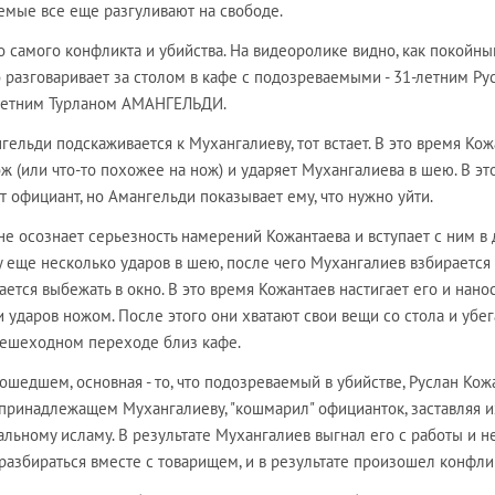
аемые все еще разгуливают на свободе.
о самого конфликта и убийства. На видеоролике видно, как покойны
 разговаривает за столом в кафе с подозреваемыми - 31-летним Ру
етним Турланом АМАНГЕЛЬДИ.
гельди подскаживается к Мухангалиеву, тот встает. В это время Ко
ож (или что-то похожее на нож) и ударяет Мухангалиева в шею. В эт
 официант, но Амангельди показывает ему, что нужно уйти.
не осознает серьезность намерений Кожантаева и вступает с ним в 
 еще несколько ударов в шею, после чего Мухангалиев взбирается
ется выбежать в окно. В это время Кожантаев настигает его и нано
и ударов ножом. После этого они хватают свои вещи со стола и убег
пешеходном переходе близ кафе.
ошедшем, основная - то, что подозреваемый в убийстве, Руслан Кож
принадлежащем Мухангалиеву, "кошмарил" официанток, заставляя и
альному исламу. В результате Мухангалиев выгнал его с работы и н
разбираться вместе с товарищем, и в результате произошел конфлик