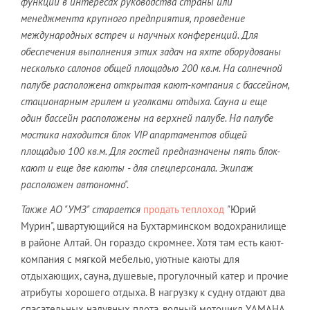
функций в интересах руководства страны или
менеджмента крупного предприятия, проведение
международных встреч и научных конференций. Для
обеспечения выполнения этих задач на яхте оборудованы
несколько салонов общей площадью 200 кв.м. На солнечной
палубе расположена открытая кают-компания с бассейном,
стационарным грилем и уголками отдыха. Сауна и еще
один бассейн расположены на верхней палубе. На палубе
мостика находится блок VIP апартаментов общей
площадью 100 кв.м. Для гостей предназначены пять блок-
кают и еще две каюты - для спецперсонала. Экипаж
расположен автономно".
Также АО
"
УМЗ
"
старается
продать теплоход
"
Юрий
Мурин", швартующийся на Бухтарминском водохранилище
в районе Алтай. Он гораздо скромнее. Хотя там есть кают-
компания с мягкой мебелью, уютные каюты для
отдыхающих, сауна, душевые, прогулочный катер и прочие
атрибуты хорошего отдыха. В нагрузку к судну отдают два
спасательных надувных плота, водный мотоцикл YАМАНА