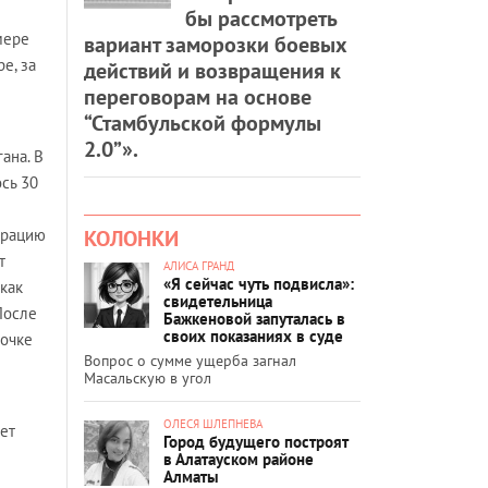
бы рассмотреть
мере
вариант заморозки боевых
е, за
действий и возвращения к
переговорам на основе
“Стамбульской формулы
2.0”».
ана. В
сь 30
КОЛОНКИ
ерацию
т
АЛИСА ГРАНД
«Я сейчас чуть подвисла»:
 как
свидетельница
После
Бажкеновой запуталась в
своих показаниях в суде
вочке
Вопрос о сумме ущерба загнал
Масальскую в угол
ОЛЕСЯ ШЛЕПНЕВА
ет
Город будущего построят
в Алатауском районе
Алматы