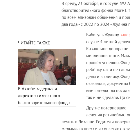
В среду, 23 октября, в горсуде №2
благотворительного фонда More Li
по всем эпизодам обвинения и приг
два года - с 2022 по 2024 - Жулина
Бибигуль Жулину
заде
случае 4-летней девоч
ЧИТАЙТЕ ТАКЖЕ
Казахстане донора не 
миллионов тенге. Мам
прошёл успешно. Фонд
ребёнку так и не сдел
деньги в клинику. Фон
оказалось, документы
В Актобе задержали
вмешательства посольс
директора известного
так и не сделали. До 
благотворительного фонда
Другие потерпевшие -
лечения ретинобласто
лечить в Лозанне. Родители повери
мелькала в прессе и соцсетях с кр