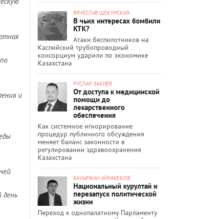
ческую
ВЯЧЕСЛАВ ЩЕКУНСКИХ
В чьих интересах бомбили
КТК?
ботная
Атаки беспилотников на
Каспийский трубопроводный
консорциум ударили по экономике
 по
Казахстана
РУСЛАН ЗАКИЕВ
От доступа к медицинской
ления и
помощи до
лекарственного
обеспечения
Как системное игнорирование
процедур публичного обсуждения
седы
меняет баланс законности в
регулировании здравоохранения
Казахстана
ачей
БАУЫРЖАН АЙНАБЕКОВ
Национальный курултай и
перезапуск политической
й день
жизни
Переход к однопалатному Парламенту