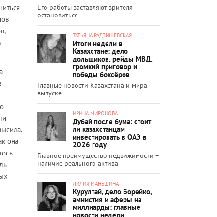
Его работы заставляют зрителя
ниться
остановиться
нов
в,
ТАТЬЯНА РАДЗИШЕВСКАЯ
в
Итоги недели в
Казахстане: дело
дольщиков, рейды МВД,
громкий приговор и
а
победы боксёров
е
Главные новости Казахстана и мира
выпуске
то
ИРИНА МИРОНОВА
ли
Дубай после бума: стоит
ли казахстанцам
высила.
инвестировать в ОАЭ в
ак она
2026 году
лось
Главное преимущество недвижимости –
наличие реального актива
ль
ных
ЛИЛИЯ МАНЬШИНА
Курултай, дело Борейко,
амнистия и аферы на
миллиарды: главные
новости недели