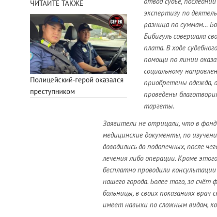
отвод судье, последни
ЧИТАЙТЕ ТАКЖЕ
экспертизу по деятель
разница по суммам… Бо
Бибигуль совершала сво
плата. В ходе судебно
помощи по линии оказа
социальному направлен
Полицейский-герой оказался
приобретены одежда, о
преступником
проведены благотвори
таргеты.
Заявители не отрицали, что в фонд 
медицинские документы, по изучен
доводились до подопечных, после че
лечения либо операции. Кроме этого
бесплатно проводили консультации 
нашего города. Более того, за счёт
больницы, в своих показаниях врач 
имеет навыки по сложным видам, к