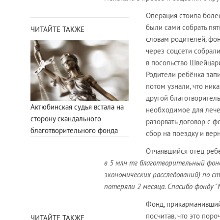
Операция стоила более
были сами собрать пят
ЧИТАЙТЕ ТАКЖЕ
словам родителей, фон
через соцсети собрали
в посольство Швейцари
Родители ребёнка запи
потом узнали, что ник
другой благотворитель
Актюбинская судья встала на
необходимое для лечен
сторону скандального
разорвать договор с ф
благотворительного фонда
сбор на поездку и вер
Отчаявшийся отец реб
в 5 млн тг благотворительный фонд 
экономических расследований) по с
потеряли 2 месяца. Спасибо фонду "Мo
Фонд, прикарманивший 
посчитав, что это поро
ЧИТАЙТЕ ТАКЖЕ