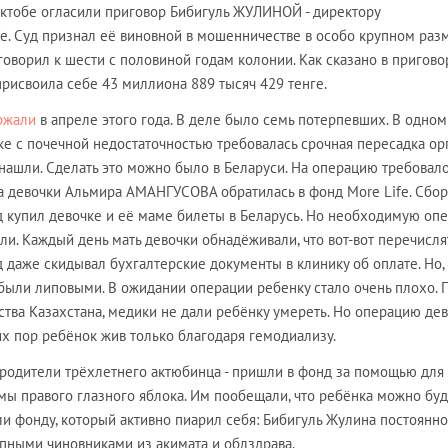
 Актобе огласили приговор Бибигуль ЖУЛИНОЙ - директору
fe. Суд признал её виновной в мошенничестве в особо крупном раз
оворил к шести с половиной годам колонии. Как сказано в приговор
 присвоила себе 43 миллиона 889 тысяч 429 тенге.
ржали
в апреле этого года. В деле было семь потерпевших. В одном
ке с почечной недостаточностью требовалась срочная пересадка орг
нашли. Сделать это можно было в Беларуси. На операцию требовало
а девочки Альмира АМАНГУСОВА обратилась в фонд More Life. Сбор
 купил девочке и её маме билеты в Беларусь. Но необходимую оп
али. Каждый день мать девочки обнадёживали, что вот-вот перечисля
д даже скидывал бухгалтерские документы в клинику об оплате. Но,
 были липовыми. В ожидании операции ребенку стало очень плохо. 
тва Казахстана, медики не дали ребёнку умереть. Но операцию де
сих пор ребёнок жив только благодаря гемодиализу.
 родители трёхлетнего актюбинца - пришли в фонд за помощью для
мы правого глазного яблока. Им пообещали, что ребёнка можно буд
ли фонду, который активно пиарил себя: Бибигуль Жулина постоянно
упными чиновниками из акимата и облздрава.