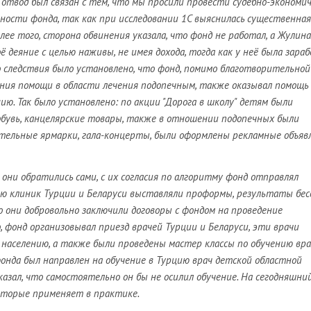
й отвод был связан с тем, что мы просили провести судебно-экономи
ности фонда, так как при исследовании 1С выяснилась существенная
лее того, сторона обвинения указала, что фонд не работал, а Жулина
ё деяние с целью наживы, не имея дохода, тогда как у неё была зара
го следствия было установлено, что фонд, помимо благотворительной
ния помощи в области лечения подопечным, также оказывал помощь
ию. Так было установлено: по акции "Дорога в школу" детям были
бувь, канцелярские товары, также в отношении подопечных были
тельные ярмарки, гала-концерты, были оформлены рекламные объяв
они обратились сами, с их согласия по алгоритму фонд отправлял
ию клиник Турции и Беларуси выставляли проформы, результаты бе
го они добровольно заключили договоры с фондом на проведение
, фонд организовывал приезд врачей Турции и Беларуси, эти врачи
населению, а также были проведены мастер классы по обучению вр
 фонда был направлен на обучение в Турцию врач детской областной
сказал, что самостоятельно он бы не осилил обучение. На сегодняшни
оторые применяет в практике.