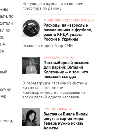
Что увидели журналисты во время
пресс-тура по району
лжны
ьги, по
АНАЛИТИЧЕСКАЯ СЛУЖБА RATEL.KZ
одители
Расходы на «взрослые
развлечения» в футболе,
вил их
ракета КНДР, удары
в.
России и Украины
. А
Главное в мире: обзор СМИ
ся
АННА КАЛАШНИКОВА
Поствыборный экзамен
для партий: Виталий
Колточник — о том, что
овый
показали съезды
..
О перезагрузке партийной системы
Казахстана, феномене
 сумму
«семипартийности» и завершении
мент
эпохи партий одного человека
ГУЛЬНАР ТАНКАЕВА
Выставки Билла Виолы
ищут на картах мира.
воении,
Теперь нужно искать
Алматы