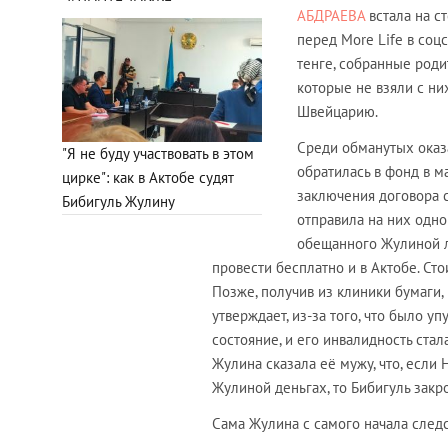
АБДРАЕВА
встала на с
перед More Life в соц
тенге, собранные роди
которые не взяли с ни
Швейцарию.
Среди обманутых оказ
"Я не буду участвовать в этом
обратилась в фонд в м
цирке": как в Актобе судят
заключения договора с
Бибигуль Жулину
отправила на них одно
обещанного Жулиной л
провести бесплатно и в Актобе. Ст
Позже, получив из клиники бумаги,
утверждает, из-за того, что было 
состояние, и его инвалидность стал
Жулина сказала её мужу, что, если 
Жулиной деньгах, то Бибигуль закрое
Сама Жулина с самого начала следс