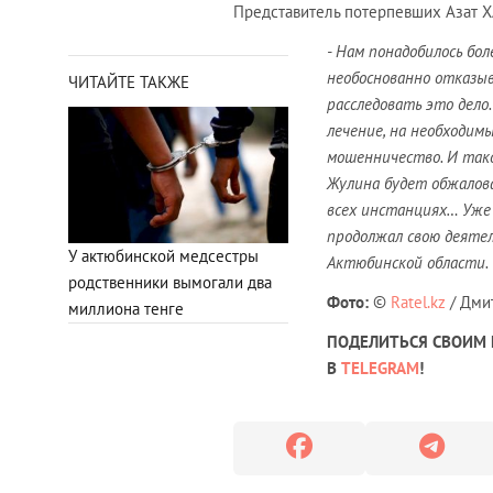
Представитель потерпевших Азат Х
- Нам понадобилось бол
необоснованно отказыв
ЧИТАЙТЕ ТАКЖЕ
расследовать это дело
лечение, на необходимы
мошенничество. И так
Жулина будет обжалов
всех инстанциях… Уже 
продолжал свою деятел
У актюбинской медсестры
Актюбинской области.
родственники вымогали два
Фото:
©
Ratel.kz
/ Дми
миллиона тенге
ПОДЕЛИТЬСЯ СВОИМ 
В
TELEGRAM
!