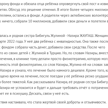
торону фонда и обязала отца ребёнка опровергнуть свой пост и изви
сетях. Облсуд это решение отменил. В итоге более четырех миллио
телями, остались в фонде. А родители через актюбинских волонтёро
х ничего, собрали 10 миллионов, добавили свои деньги и полетели 
алась и родная сестра Бибигуль Жулиной - Назира ЖАУГАШ. Женщин
арте 2022 года. У неё два ребёнка с инвалидностью. Она также посл
 фондом собрала часть денег, добавила свои средства. После чего
го из своих детей с Жулиной в Турцию. Но, по словам Назиры, вмес
ечения, в клинике тому делали просто физиотерапию, которую мог
оимость этой физиотерапии, со слов Назиры, Жулина ей на словах за
 Назира и узнала, что лечение было намного дешевле. Кроме того, к
упущено время на лечение, после поездки у её ребёнка резко ухудши
а более тяжелой. Как рассказывала Назира, её родная сестра Бибигу
Назира не успокоится и будет и дальше требовать отчёт о потрачен
т ее в психушку. Дескать, связи у неё есть.
твия настаивала, что стала жертвой своей доброты и отзывчивости.