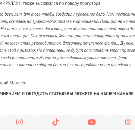
АЙРУЛЛИН также высказался по поводу приговора.
ее двух лет, для того чтобы возбудили уголовное дело. Нам постоянн
али, ссылаясь на гражданско-правовые отношения. Полиция не хотел
. Но нам всё же удалось доказать, что Жулина лишила детей надежды
е им операции. Как оказалось, Жулина ранее неоднократно привлекал
ой человек стал руководителем благотворительного фонда… Думаю,
ать свой приговор. Но потерпевшие будут отстаивать этот пригов
когда в отношении Жулиной расследовалось уголовное дело, фонд
ьность и активно собирал деньги для пострадавших от паводков в
трий Матвеев.
МНЕНИЕМ И ОБСУДИТЬ СТАТЬЮ ВЫ МОЖЕТЕ НА НАШЕМ КАНАЛЕ