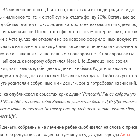
 36 миллионов тенге. Для этого, как сказали в фонде, родители до
ь миллионов тенге и с этой суммы отдать фонду 20%. Остальные ден
д обещал взять у спонсора, имя которого не назвал. За пять дней р
 пять миллионов. После этого фонд, по словам потерпевших, отпра
и в Астану, где им отказали из-за неверно оформленных документо
сались на приём в клинику. Сами готовили и переводили документы
акого соглашения с таинственным спонсором нет. Спонсором оказал
ный фонд, к которому обратился More Life. Драгоценное время,
ия, затягивалось, обещанных денег не было. Родители захотели
ондом, но фонд не согласился. Начались скандалы. Чтобы открыть н
нуть родителям собранные ими деньги, фонд потребовал извинений.
ёнка опубликовал в соцсетях крик души
: "Репост!!! Ранее собранную
"More life" присвоил себе! Заведено уголовное дело в ДЭР (Департа
татье мошенничество. Поэтому нам приходится заново начать сбор,
re life"!
деньги, собранные на лечение ребёнка, обиделся на слова о прис
чит его репутацию, и подал на мужчину в суд. Судья горсуда
Айна