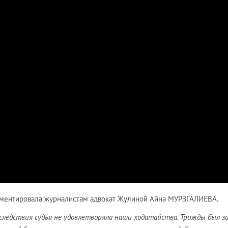
ментировала журналистам адвокат Жулиной Айна МУРЗГАЛИЕВА.
ледствия судья не удовлетворяла наши ходатайства. Трижды был з