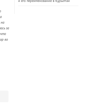
и его переименование в Құрылтай
о
а
 на
ась за
 что
ор во