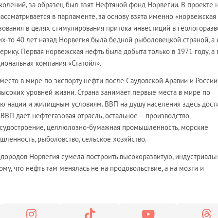
олений, за образец был взят Нефтяной фонд Норвегии. В проекте 
рассматривается в парламенте, за основу взята именно «норвежская
ования в целях стимулирования притока инвестиций в геологоразв
ких-то 40 лет назад Норвегия была бедной рыболовецкой страной, а 
ерику. Первая норвежская нефть была добыта только в 1971 году, а 
циональная компания «Статойл».
место в мире по экспорту нефти после Саудовской Аравии и России
высоких уровней жизни. Страна занимает первые места в мире по
ю нации и жилищным условиям. ВВП на душу населения здесь дост
ВВП дает нефтегазовая отрасль, остальное – производство
, судостроение, целлюлозно-бумажная промышленность, морские
шленность, рыболовство, сельское хозяйство.
водородов Норвегия сумела построить высокоразвитую, индустриаль
му, что нефть там менялась не на продовольствие, а на мозги и