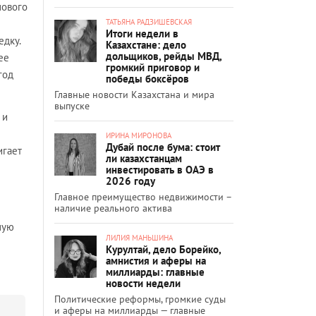
нового
ТАТЬЯНА РАДЗИШЕВСКАЯ
Итоги недели в
едку.
Казахстане: дело
дольщиков, рейды МВД,
ее
громкий приговор и
год
победы боксёров
Главные новости Казахстана и мира
выпуске
 и
ИРИНА МИРОНОВА
Дубай после бума: стоит
игает
ли казахстанцам
инвестировать в ОАЭ в
2026 году
Главное преимущество недвижимости –
наличие реального актива
ную
ЛИЛИЯ МАНЬШИНА
Курултай, дело Борейко,
амнистия и аферы на
миллиарды: главные
новости недели
Политические реформы, громкие суды
и аферы на миллиарды — главные