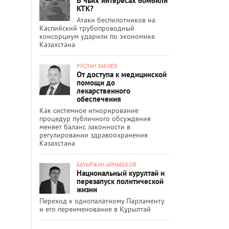
В чьих интересах бомбили
КТК?
Атаки беспилотников на
Каспийский трубопроводный
консорциум ударили по экономике
Казахстана
РУСЛАН ЗАКИЕВ
От доступа к медицинской
помощи до
лекарственного
обеспечения
Как системное игнорирование
процедур публичного обсуждения
меняет баланс законности в
регулировании здравоохранения
Казахстана
БАУЫРЖАН АЙНАБЕКОВ
Национальный курултай и
перезапуск политической
жизни
Переход к однопалатному Парламенту
и его переименование в Құрылтай