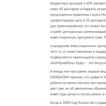
бюджетных доходов и 60% валового
ниже 60 долларов за баррель играе
председателя правления Сауата М
среднегодовую цену в 50 долларов
цен, ориентировочно, это может бы
службе центральных коммуникаций.
инвестиционную программу тоже. П
сокращение инвестиционных програ
чего-то, от инвестирования в подд
подвергаются наименьшему сокраще
«КазМунайГазу» будет – это безусло
А между тем чуть ранее первый виц
КАРАБАЛИН признал, что цифра в 50
добычи на казахстанских месторожд
идет уже не об увеличении объемов
инвесторы деньги считать умеют, и 
Когда в 2000 году Казахстан созда