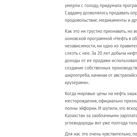
умерли с голоду, придумала програ
Саддаму дозволялось продавать оп
продовольствие, медикаменты и др
Как это ни грустно признавать, но 
ооновской программой «Нефть в об
независимости, ни одно из правител
слезть с нее. За 20 лет добыча неф
доходы от ее продажи использовали
создание собственных производств,
ширпотреба, начиная от австралийс
крузерами».
Когда мировые цены на нефть зашка
месторождения, официально призна
полны эйфории. И шутили, что вскор
Казахстан за заоблачными зарплата
углеводороды вот уже полгода толь
Для нас это очень чувствительно, 