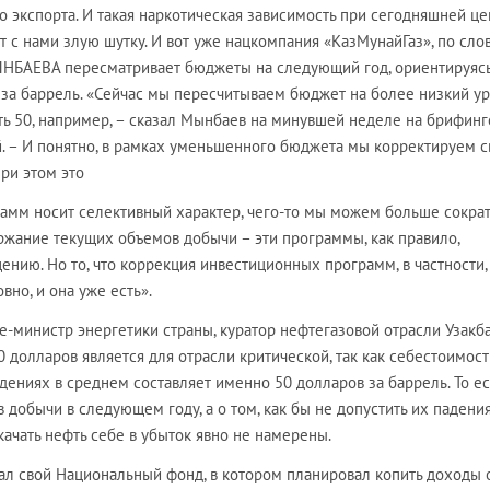
 экспорта. И такая наркотическая зависимость при сегодняшней це
т с нами злую шутку. И вот уже нацкомпания «КазМунайГаз», по сло
ЫНБАЕВА пересматривает бюджеты на следующий год, ориентируясь
 за баррель. «Сейчас мы пересчитываем бюджет на более низкий у
ть 50, например, – сказал Мынбаев на минувшей неделе на брифинг
 – И понятно, в рамках уменьшенного бюджета мы корректируем 
ри этом это
мм носит селективный характер, чего-то мы можем больше сократи
ержание текущих объемов добычи – эти программы, как правило,
нию. Но то, что коррекция инвестиционных программ, в частности,
вно, и она уже есть».
е-министр энергетики страны, куратор нефтегазовой отрасли Узакб
 долларов является для отрасли критической, так как себестоимост
ениях в среднем составляет именно 50 долларов за баррель. То ес
 добычи в следующем году, а о том, как бы не допустить их падения
качать нефть себе в убыток явно не намерены.
вал свой Национальный фонд, в котором планировал копить доходы 