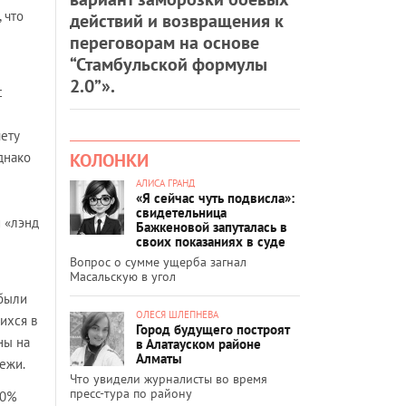
 что
действий и возвращения к
переговорам на основе
“Стамбульской формулы
2.0”».
с
чету
КОЛОНКИ
однако
АЛИСА ГРАНД
«Я сейчас чуть подвисла»:
свидетельница
и «лэнд
Бажкеновой запуталась в
своих показаниях в суде
Вопрос о сумме ущерба загнал
Масальскую в угол
 были
ОЛЕСЯ ШЛЕПНЕВА
ихся в
Город будущего построят
ны на
в Алатауском районе
Алматы
ежи.
Что увидели журналисты во время
пресс-тура по району
50%