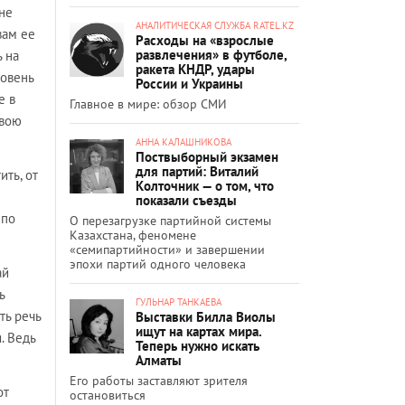
не
АНАЛИТИЧЕСКАЯ СЛУЖБА RATEL.KZ
вам ее
Расходы на «взрослые
развлечения» в футболе,
 на
ракета КНДР, удары
ровень
России и Украины
е в
Главное в мире: обзор СМИ
свою
АННА КАЛАШНИКОВА
Поствыборный экзамен
для партий: Виталий
ть, от
Колточник — о том, что
показали съезды
 по
О перезагрузке партийной системы
Казахстана, феномене
«семипартийности» и завершении
эпохи партий одного человека
ай
ь
ГУЛЬНАР ТАНКАЕВА
ть речь
Выставки Билла Виолы
ищут на картах мира.
. Ведь
Теперь нужно искать
Алматы
Его работы заставляют зрителя
от
остановиться