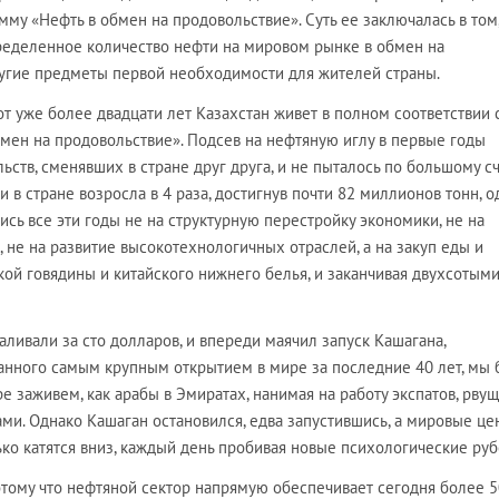
мму «Нефть в обмен на продовольствие». Суть ее заключалась в том,
ределенное количество нефти на мировом рынке в обмен на
угие предметы первой необходимости для жителей страны.
вот уже более двадцати лет Казахстан живет в полном соответствии 
мен на продовольствие». Подсев на нефтяную иглу в первые годы
ьств, сменявших в стране друг друга, и не пыталось по большому с
ти в стране возросла в 4 раза, достигнув почти 82 миллионов тонн, 
сь все эти годы не на структурную перестройку экономики, не на
 не на развитие высокотехнологичных отраслей, а на закуп еды и
кой говядины и китайского нижнего белья, и заканчивая двухсотым
ливали за сто долларов, и впереди маячил запуск Кашагана,
нного самым крупным открытием в мире за последние 40 лет, мы
е заживем, как арабы в Эмиратах, нанимая на работу экспатов, рвущ
ми. Однако Кашаган остановился, едва запустившись, а мировые це
ко катятся вниз, каждый день пробивая новые психологические руб
потому что нефтяной сектор напрямую обеспечивает сегодня более 