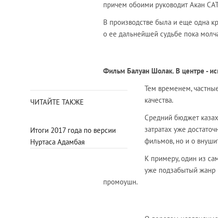
причем обоими руководит Акан СА
В производстве была и еще одна к
о ее дальнейшей судьбе пока молча
Фильм Балуан Шолак. В центре - и
Тем временем, частны
качества.
ЧИТАЙТЕ ТАКЖЕ
Средний бюджет казахс
затратах уже достаточ
Итоги 2017 года по версии
фильмов, но и о внуш
Нуртаса Адамбая
К примеру, один из са
уже подзабытый жанр 
промоушн.