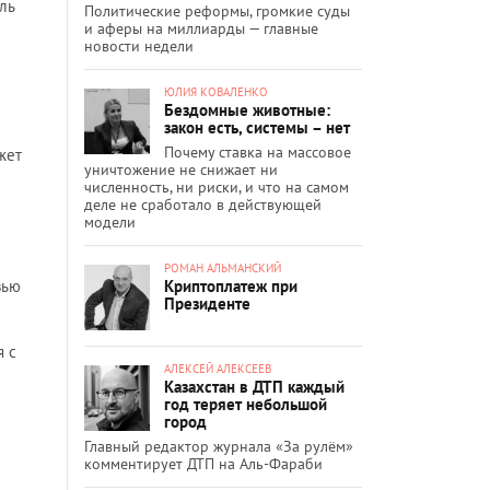
ль
Политические реформы, громкие суды
и аферы на миллиарды — главные
новости недели
ЮЛИЯ КОВАЛЕНКО
Бездомные животные:
закон есть, системы – нет
Почему ставка на массовое
жет
уничтожение не снижает ни
численность, ни риски, и что на самом
деле не сработало в действующей
модели
РОМАН АЛЬМАНСКИЙ
Криптоплатеж при
вью
Президенте
я с
АЛЕКСЕЙ АЛЕКСЕЕВ
Казахстан в ДТП каждый
год теряет небольшой
город
Главный редактор журнала «За рулём»
комментирует ДТП на Аль-Фараби