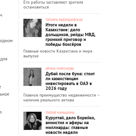
Его работы заставляют зрителя
остановиться
ч
ТАТЬЯНА РАДЗИШЕВСКАЯ
Итоги недели в
Казахстане: дело
дольщиков, рейды МВД,
громкий приговор и
в одном
победы боксёров
Главные новости Казахстана и мира
выпуске
 для
ИРИНА МИРОНОВА
Дубай после бума: стоит
ли казахстанцам
инвестировать в ОАЭ в
е
2026 году
льное
Главное преимущество недвижимости –
наличие реального актива
л
ЛИЛИЯ МАНЬШИНА
Курултай, дело Борейко,
амнистия и аферы на
миллиарды: главные
новости недели