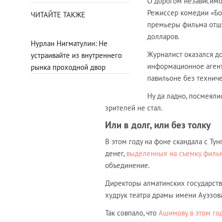
О дорогом независимом
Режиссер комедии «Бо
ЧИТАЙТЕ ТАКЖЕ
премьеры фильма отшу
долларов.
Нурлан Нигматулин: Не
Журналист оказался до
устраивайте из внутреннего
информационное агентс
рынка проходной двор
павильоне без технич
Ну да ладно, посмеяли
зрителей не стал.
Или в долг, или без толку
В этом году на фоне скандала с Т
денег,
выделенных на съемку филь
объединение.
Директоры алматинских государств
худрук театра драмы имени Ауэзо
Так совпало, что
Ашимову в этом год