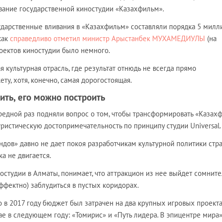
вание государственной киностудии «Казахфильм».
ударственные вливания в «Казахфильм» составляли порядка 5 милл
 как
справедливо отметил министр Арыстанбек МУХАМЕДИУЛЫ
(на
оектов киностудии было немного.
я культурная отрасль, где результат отнюдь не всегда прямо
у, хотя, конечно, самая дорогостоящая.
ить, его можно построить
редной раз подняли вопрос о том, чтобы трансформировать «Казах
ристическую достопримечательность по принципу студии Universal.
дов» давно не дает покоя разработчикам культурной политики стра
а не двигается.
ностудии в Алматы, понимает, что аттракцион из нее выйдет сомнит
ффектно) заблудиться в пустых коридорах.
о в 2017 году бюджет был затрачен на два крупных игровых проекта
ае в следующем году: «Томирис» и «Путь лидера. В эпицентре мира»