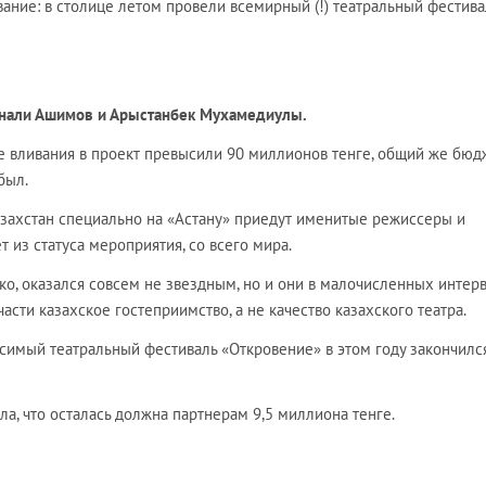
вание: в столице летом провели всемирный (!) театральный фестива
санали Ашимов и Арыстанбек Мухамедиулы.
пе вливания в проект превысили 90 миллионов тенге, общий же бюд
был.
Казахстан специально на «Астану» приедут именитые режиссеры и
т из статуса мероприятия, со всего мира.
ако, оказался совсем не звездным, но и они в малочисленных интер
асти казахское гостеприимство, а не качество казахского театра.
симый театральный фестиваль «Откровение» в этом году закончилс
, что осталась должна партнерам 9,5 миллиона тенге.