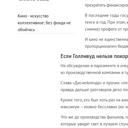
прекратить финансиро
В последние годы гос
Кино - искусство
тенге в год. При этом,
коллективное: без фонда не
снимке) профита от пр
обойтись
И кино не единственна
пропорционален бюджет
Если Голливуд нельзя покор
На обсуждении в парламенте в оче
из производственной компании в ту
Слава «Диснейленда» и прочих «лен
правда, дальше разговоров дело пок
Кроме того, кто был хоть раз на ки
максимум – можно бесславно (но э
Что же до производства фильмов, т
которые увидят свет в лучшем случ