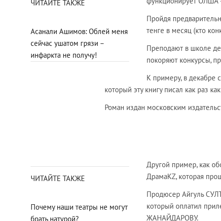
функционирует ОЛША –
ЧИТАЙТЕ ТАКЖЕ
Пройдя предварительн
тенге в месяц (кто кон
Асанали Ашимов: Облей меня
сейчас ушатом грязи –
Преподают в школе дей
инфаркта не получу!
покоряют конкурсы, пр
К примеру, в декабре 
который эту книгу писал как раз ка
Роман издан московским издательст
Другой пример, как об
ДрамаKZ, которая про
ЧИТАЙТЕ ТАКЖЕ
Продюсер Айгуль СУЛТ
который оплатил приле
Почему наши театры не могут
ЖАНАЙДАРОВУ.
брать натурой?