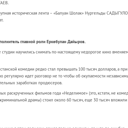
ТАЕВ.
рупная историческая лента – «Балуан Шолак» Нургельды САДЫГУЛО
т.
сполнитель главной роли Еркебулан Дайыров.
е студии научились снимать по-настоящему недорогое кино вменяе
танской комедии редко стал превышать 100 тысяч долларов, а при
но регулярно идет разговор не то чтобы об окупаемости независим
ительных заработках продюсеров.
мых раскрученных фильмов года «Неделимое» (это, кстати, не комед
криминальной драмы) стоил около 60 тысяч, еще 30 тысяч вложили