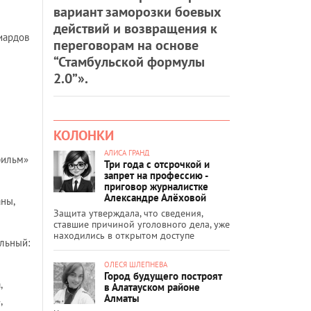
вариант заморозки боевых
действий и возвращения к
иардов
переговорам на основе
“Стамбульской формулы
2.0”».
КОЛОНКИ
АЛИСА ГРАНД
фильм»
Три года с отсрочкой и
запрет на профессию -
приговор журналистке
Александре Алёховой
ны,
Защита утверждала, что сведения,
ставшие причиной уголовного дела, уже
находились в открытом доступе
ельный:
ОЛЕСЯ ШЛЕПНЕВА
Город будущего построят
,
в Алатауском районе
Алматы
,