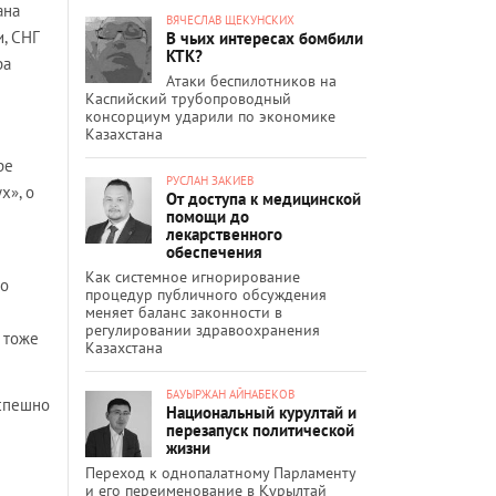
ана
ВЯЧЕСЛАВ ЩЕКУНСКИХ
и, СНГ
В чьих интересах бомбили
КТК?
ра
Атаки беспилотников на
Каспийский трубопроводный
консорциум ударили по экономике
Казахстана
ре
РУСЛАН ЗАКИЕВ
х», о
От доступа к медицинской
помощи до
лекарственного
обеспечения
Как системное игнорирование
ко
процедур публичного обсуждения
меняет баланс законности в
регулировании здравоохранения
 тоже
Казахстана
БАУЫРЖАН АЙНАБЕКОВ
 спешно
Национальный курултай и
перезапуск политической
жизни
Переход к однопалатному Парламенту
и его переименование в Құрылтай