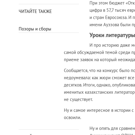
При этом бюджет «Отк
цифра в 57,7 тысяч ев
ЧИТАЙТЕ ТАКЖЕ
и стран Евросоюза. И 
имени Ауэзова были п
Позоры и сборы
Уроки литературы
И про историю даже ме
самой обсуждаемой темой среди пр
приеме заявок на который неожида
Сообщается, что на конкурс было п
недоумевала: как жюри сможет все 
десятков. Итоги, однако, опубликов
именитых казахстанских литератор
не существует.
Ну и самое интересное в истории с
освоили.
Ну и опять для сравне