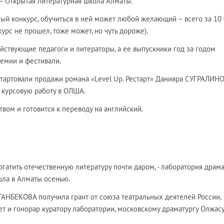
 Открытая литературная школа Алматы.
ый конкурс, обучиться в ней может любой желающий – всего за 10
курс не прошел, тоже может, но чуть дороже).
ствующие педагоги и литераторы, а ее выпускники год за годом
емии и фестивали.
стартовали продажи романа «Level Up. Рестарт» Данияра СУГРАЛИНО
к курсовую работу в ОЛША.
вом и готовится к переводу на английский.
огатить отечественную литературу почти даром, - лаборатория драм
шла в Алматы осенью.
АНБЕКОВА получила грант от союза театральных деятелей России,
т и гонорар куратору лаборатории, московскому драматургу Олжас