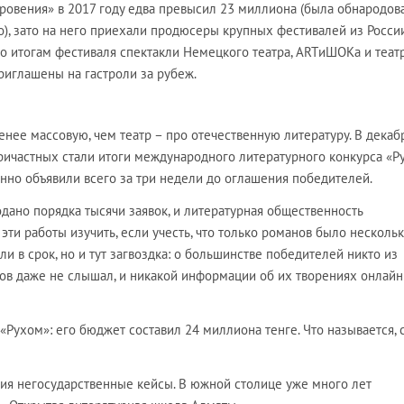
ровения» в 2017 году едва превысил 23 миллиона (была обнародов
ро), зато на него приехали продюсеры крупных фестивалей из Росси
по итогам фестиваля спектакли Немецкого театра, ARTиШОКа и теат
риглашены на гастроли за рубеж.
нее массовую, чем театр – про отечественную литературу. В декаб
ичастных стали итоги международного литературного конкурса «Ру
нно объявили всего за три недели до оглашения победителей.
одано порядка тысячи заявок, и литературная общественность
эти работы изучить, если учесть, что только романов было несколь
али в срок, но и тут загвоздка: о большинстве победителей никто из
ов даже не слышал, и никакой информации об их творениях онлайн
 «Рухом»: его бюджет составил 24 миллиона тенге. Что называется,
ния негосударственные кейсы. В южной столице уже много лет