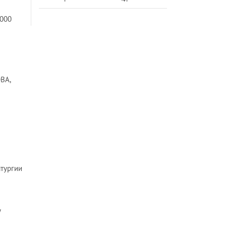
 000
ВА,
атургии
у