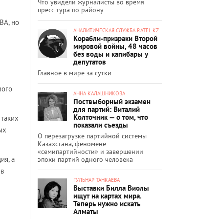
Что увидели журналисты во время
пресс-тура по району
ВА, но
АНАЛИТИЧЕСКАЯ СЛУЖБА RATEL.KZ
Корабли-призраки Второй
мировой войны, 48 часов
без воды и капибары у
депутатов
Главное в мире за сутки
мого
АННА КАЛАШНИКОВА
Поствыборный экзамен
для партий: Виталий
Колточник — о том, что
 таких
показали съезды
ых
О перезагрузке партийной системы
Казахстана, феномене
«семипартийности» и завершении
ия, а
эпохи партий одного человека
 в
ГУЛЬНАР ТАНКАЕВА
Выставки Билла Виолы
ищут на картах мира.
Теперь нужно искать
Алматы