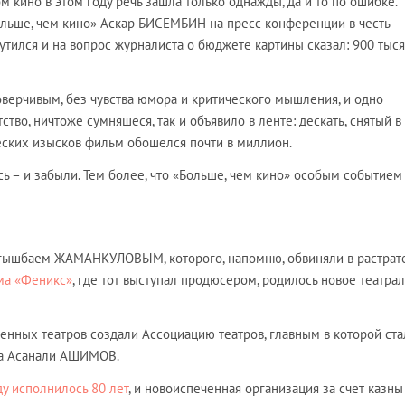
 кино в этом году речь зашла только однажды, да и то по ошибке.
льше, чем кино» Аскар БИСЕМБИН на пресс-конференции в честь
тился и на вопрос журналиста о бюджете картины сказал: 900 тыся
верчивым, без чувства юмора и критического мышления, и одно
тво, ничтоже сумняшеся, так и объявило в ленте: дескать, снятый 
еских изысков фильм обошелся почти в миллион.
сь – и забыли. Тем более, что «Больше, чем кино» особым событием
унгышбаем ЖАМАНКУЛОВЫМ, которого, напомню, обвиняли в растрат
ма «Феникс»
, где тот выступал продюсером, родилось новое театра
енных театров создали Ассоциацию театров, главным в которой ста
ва Асанали АШИМОВ.
у исполнилось 80 лет
, и новоиспеченная организация за счет казны