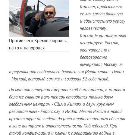
Китаем, представляя
её как самую большую
и единственную угрозу
человечеству,
Киссинджер полностью
Против чего Кремль боролся,
игнорирует Россию,
на то и напоролся
окончательно и
бесповоротно
вычёркивая Москву из
треугольника глобального баланса сил (Вашингтон - Пекин
- Москва), который сам же и создавал 52 года назад.
По мнению ветерана американской дипломатии, в мировом
балансе главная роль теперь отводится только двум
глобальным центрам - США и Китаю, и двум крупным
региональным - Евросоюзу и Индии. Место России в новой
архитектуре низведено до роли второстепенного объекта
в зоне контроля и ответственности Поднебесной. При
такой конфигурации и ключи к прекращению войны в