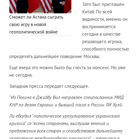
Зато был приглашён
Китай. По всей
Сможет ли Астана сыграть
видимости, именно он
свою игру в новой
воспринимается
геополитической войне
сегодня в качестве
решающего игрока,
способного полностью
определять дальнейшее поведение Москвы.
Ещё вчера это можно было бы счесть за нонсенс. Но уже
не сегодня.
Западная пресса передаёт следующее.
"Из Пекина в Джидду был направлен спецпосланник МИД
КНР по делам Евразии и бывший посол в России ЛИ Хуэй.
Ли обсудил "политическое урегулирование украинского
кризиса" со "всеми сторонами, выслушав мнения и
предложения всех сторон и способствовав дальнейшему
укреплению международного консенсуса", - говорится в