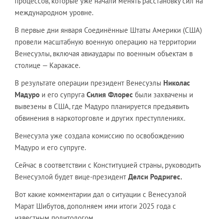
процессов, которые уже начали менять расстановку сил на
международном уровне.
В первые дни января Соединённые Штаты Америки (США)
провели масштабную военную операцию на территории
Венесуэлы, включая авиаудары по военным объектам в
столице — Каракасе.
В результате операции президент Венесуэлы
Николас
Мадуро
и его супруга
Силия Флорес
были захвачены и
вывезены в США, где Мадуро планируется предъявить
обвинения в наркоторговле и других преступлениях.
Венесуэла уже создала комиссию по освобождению
Мадуро и его супруге.
Сейчас в соответствии с Конституцией страны, руководить
Венесуэлой будет вице-президент
Делси Родригес
.
Вот какие комментарии дал о ситуации с Венесуэлой
Марат Шибутов, дополняем ими итоги 2025 года с
известным политологом.