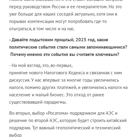
перед руководством России и ее генералитетом. Но это
уже больше для наших соседей актуально, хотя они в
порывах компенсации могут попробовать где-то
отыграться, в том числе и на нас.
- Давайте подытожим прошлый, 2025 год, к
акие
политические
события стали
самыми запоминающимися?
Почему именно
эти события
вы считаете ключевым?
- На мой взгляд, это, во-первых,
принятие нового Налогового Кодекса и связанная с ним
дискуссия. У нас впервые за многие годы увеличились
налоги, помимо других платежей, и увеличились налоги на
население и малый бизнес. Это отход от ранее
существовавшей парадигмы.
Во-вторых, выбор «Росатома» подрядчиком для АЭС и
решение по второй АЭС, которую будет строить китайский
подрядчик. Тут важный геополитический и технический
выбор