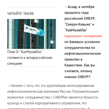
–
Аскар, в октябре
прошлого года
ЧИТАЙТЕ ТАКЖЕ
российский СИБУР,
"Самрук-Казына" и
"КазМунайГаз"
подписали соглашения
по базовым условиям
сотрудничества по
План Б: "КазМунайГаз"
нефтегазохимическим
готовится к антироссийским
проектам в
санкциям
Казахстане. Как вы
считаете, почему
именно СИБУР
?
– Начнем с того, что это крупнейшая интегрированная
нефтегазохимическая компания России. Положительным
моментом сотрудничества с СИБУРом является близость
культур и стилей корпоративного управления, что
немаловажно для долгосрочного сотрудничества. У