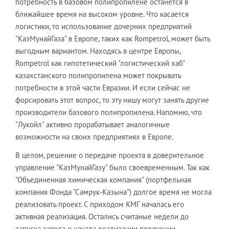
потребность в базовом полипропилене останется в
ближайшее время на высоком уровне. Что касается
логистики, то использование дочерних предприятий
"КазМунайГаза" в Европе, таких как Rompetrol, может быть
выгодным вариантом. Находясь в центре Европы,
Rompetrol как гипотетический "логистический хаб"
казахстанского полипропилена может покрывать
потребности в этой части Евразии. И если сейчас не
форсировать этот вопрос, то эту нишу могут занять другие
производители базового полипропилена. Напомню, что
"Лукойл" активно прорабатывает аналогичные
возможности на своих предприятиях в Европе.
В целом, решение о передаче проекта в доверительное
управление "КазМунайГазу" было своевременным. Так как
"Объединенная химическая компания" (портфельная
компания Фонда "Самрук-Казына") долгое время не могла
реализовать проект. С приходом КМГ началась его
активная реализация. Остались считаные недели до
запуска завода и начала реализации продукции.