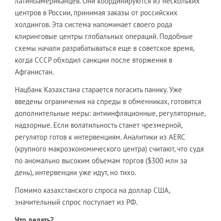
латиноамериканцев. Они координируются из нескольких
центров в России, принимая заказы от российских
холдингов. Эта система напоминает своего рода
клиринговые центры глобальных операций. Подобные
схемы начали разрабатываться еще в советское время,
когда СССР обходил санкции после вторжения в
Афганистан.
Нацбанк Казахстана старается погасить панику. Уже
введены ограничения на спреды в обменниках, готовятся
дополнительные меры: антиинфляционные, регуляторные,
надзорные. Если волатильность станет чрезмерной,
регулятор готов к интервенциям. Аналитики из AERC
(крупного макроэкономического центра) считают, что судя
по аномально высоким объемам торгов ($300 млн за
день), интервенции уже идут, но тихо.
Помимо казахстанского спроса на доллар США,
значительный спрос поступает из РФ.
Что делать?