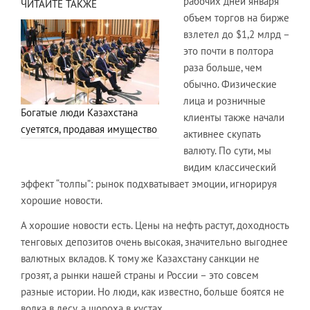
рабочих дней января
ЧИТАЙТЕ ТАКЖЕ
объем торгов на бирже
взлетел до $1,2 млрд –
это почти в полтора
раза больше, чем
обычно. Физические
лица и розничные
Богатые люди Казахстана
клиенты также начали
суетятся, продавая имущество
активнее скупать
валюту. По сути, мы
видим классический
эффект “толпы”: рынок подхватывает эмоции, игнорируя
хорошие новости.
А хорошие новости есть. Цены на нефть растут, доходность
тенговых депозитов очень высокая, значительно выгоднее
валютных вкладов. К тому же Казахстану санкции не
грозят, а рынки нашей страны и России – это совсем
разные истории. Но люди, как известно, больше боятся не
волка в лесу, а шороха в кустах.