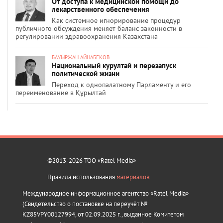
От доступа к медицинской помощи до
лекарственного обеспечения
Как системное игнорирование процедур
публичного обсуждения меняет баланс законности в
регулировании здравоохранения Казахстана
БАУЫРЖАН АЙНАБЕКОВ
Национальный курултай и перезапуск
политической жизни
Переход к однопалатному Парламенту и его
переименование в Құрылтай
©2013-2026 ТОО «Ratel Media»
Правила использования
материалов
Международное информационное агентство «Ratel Media»
(Свидетельство о постановке на переучёт №
KZ85VPY00127994, от 02.09.2025 г., выданное Комитетом