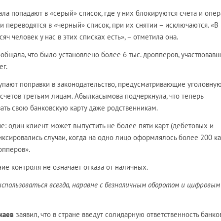
ла попадают в «серый» список, где у них блокируются счета и опер
переводятся в «черный» список, при их снятии – исключаются. «В
ч человек у нас в этих списках есть», – отметила она.
общала, что было установлено более 6 тыс. дропперов, участвовавш
ег.
тупают поправки в законодательство, предусматривающие уголовну
и счетов третьим лицам. Абылкасымова подчеркнула, что теперь
ать свою банковскую карту даже родственникам.
ие: один клиент может выпустить не более пяти карт (дебетовых и
иксировались случаи, когда на одно лицо оформлялось более 200 кар
опперов».
ие контроля не означает отказа от наличных.
спользоваться всегда, наравне с безналичным оборотом и цифровым
каев
заявил, что в стране введут солидарную ответственность банко