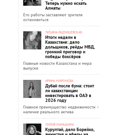
Теперь нужно искать
Алматы
Его работы заставляют зрителя
остановиться
ТАТЬЯНА РАДЗИШЕВСКАЯ
Итоги недели в
Казахстане: дело
дольщиков, рейды МВД,
громкий приговор и
победы боксёров
Главные новости Казахстана и мира
выпуске
ИРИНА МИРОНОВА
Дубай после бума: стоит
ли казахстанцам
инвестировать в ОАЭ в
2026 году
Главное преимущество недвижимости –
наличие реального актива
ЛИЛИЯ МАНЬШИНА
Курултай, дело Борейко,
амнистия и аферы на