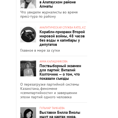
в Алатауском районе
Алматы
Что увидели журналисты во время
пресс-тура по району
АНАЛИТИЧЕСКАЯ СЛУЖБА RATEL.KZ
Корабли-призраки Второй
мировой войны, 48 часов
без воды и капибары у
депутатов
Главное в мире за сутки
АННА КАЛАШНИКОВА
Поствыборный экзамен
для партий: Виталий
Колточник — о том, что
показали съезды
О перезагрузке партийной системы
Казахстана, феномене
«семипартийности» и завершении
эпохи партий одного человека
ГУЛЬНАР ТАНКАЕВА
Выставки Билла Виолы
ищут на картах мира.