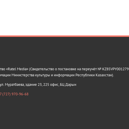
о «Ratel Media» (Свидетельство о постановке на переучёт № KZ85VPY0012799
рмации Министерства культуры и информации Республики Казахстан).
 ул. Муратбаева, здание 23, 225 офис, БЦ Дарын
7 (727) 970-96-68