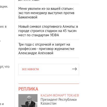
ации.
Меня уволили из-за вашей статьи»:
экс-топ-менеджер выступил против
Бажкеновой
их в
Новый символ спортивного Алматы: в
городе строится стадион на 45 тысяч
мест по стандартам УЕФА
ю
Три года с отсрочкой и запрет на
профессию - приговор журналистке
Александре Алёховой
т, что
ВСЕ НОВОСТИ
РЕПЛИКА
КАСЫМ-ЖОМАРТ ТОКАЕВ
Президент Республики
Казахстан
в и