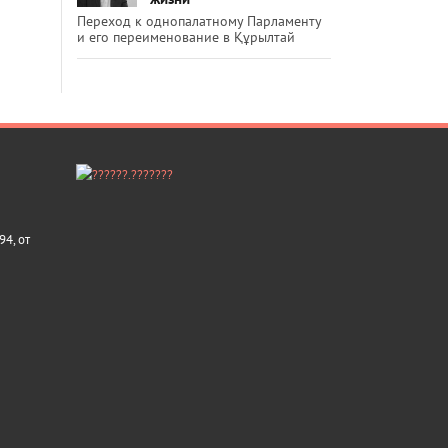
Переход к однопалатному Парламенту
и его переименование в Құрылтай
4, от