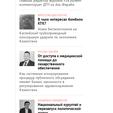
Главный редактор журнала «За рулём»
комментирует ДТП на Аль-Фараби
ВЯЧЕСЛАВ ЩЕКУНСКИХ
В чьих интересах бомбили
КТК?
Атаки беспилотников на
Каспийский трубопроводный
консорциум ударили по экономике
Казахстана
РУСЛАН ЗАКИЕВ
От доступа к медицинской
помощи до
лекарственного
обеспечения
Как системное игнорирование
процедур публичного обсуждения
меняет баланс законности в
регулировании здравоохранения
Казахстана
БАУЫРЖАН АЙНАБЕКОВ
Национальный курултай и
перезапуск политической
жизни