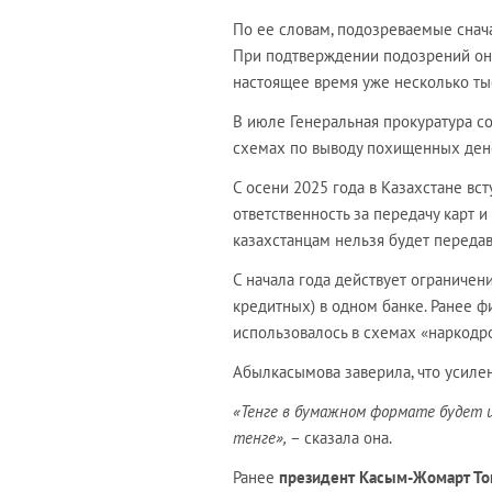
По ее словам, подозреваемые снача
При подтверждении подозрений они 
настоящее время уже несколько тыся
В июле Генеральная прокуратура со
схемах по выводу похищенных ден
С осени 2025 года в Казахстане вс
ответственность за передачу карт 
казахстанцам нельзя будет передав
С начала года действует ограничен
кредитных) в одном банке. Ранее ф
использовалось в схемах «наркодр
Абылкасымова заверила, что усилен
«Тенге в бумажном формате будет и
тенге»,
– сказала она.
Ранее
президент Касым-Жомарт То