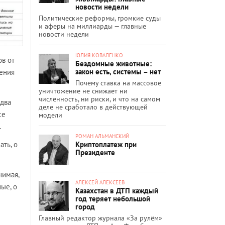
новости недели
Политические реформы, громкие суды
и аферы на миллиарды — главные
новости недели
ЮЛИЯ КОВАЛЕНКО
ов от
Бездомные животные:
закон есть, системы – нет
щения
Почему ставка на массовое
уничтожение не снижает ни
численность, ни риски, и что на самом
 два
деле не сработало в действующей
ce
модели
.
РОМАН АЛЬМАНСКИЙ
Криптоплатеж при
ать, о
Президенте
нимая,
АЛЕКСЕЙ АЛЕКСЕЕВ
ые, о
Казахстан в ДТП каждый
год теряет небольшой
город
Главный редактор журнала «За рулём»