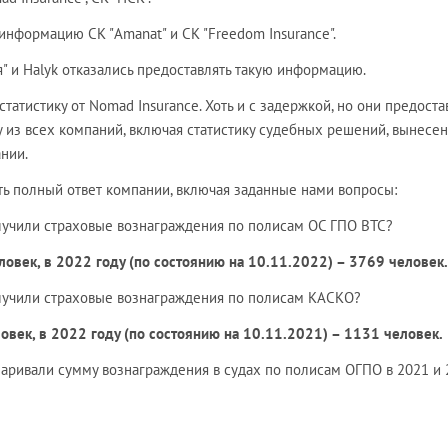
нформацию СК "Amanat" и СК "Freedom Insurance".
я" и Halyk отказались предоставлять такую информацию.
татистику от Nomad Insurance. Хоть и с задержкой, но они предост
у из всех компаний, включая статистику судебных решений, вынесе
нии.
ь полный ответ компании, включая заданные нами вопросы:
олучили страховые вознаграждения по полисам ОС ГПО ВТС?
ловек, в 2022 году (по состоянию на 10.11.2022) – 3769 человек.
олучили страховые вознаграждения по полисам КАСКО?
овек, в 2022 году (по состоянию на 10.11.2021) – 1131 человек.
паривали сумму вознаграждения в судах по полисам ОГПО в 2021 и