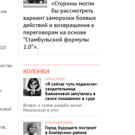
«Стороны могли
бы рассмотреть
 как
вариант заморозки боевых
действий и возвращения к
переговорам на основе
“Стамбульской формулы
2.0”».
320
чество
КОЛОНКИ
АЛИСА ГРАНД
«Я сейчас чуть подвисла»:
свидетельница
т
Бажкеновой запуталась в
своих показаниях в суде
Вопрос о сумме ущерба загнал
аховой
Масальскую в угол
ОЛЕСЯ ШЛЕПНЕВА
at,
Город будущего построят
в Алатауском районе