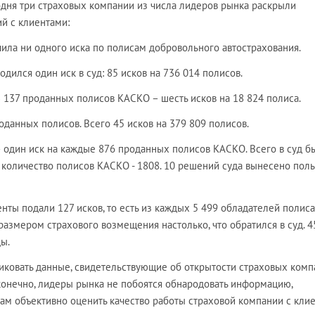
одня три страховых компании из числа лидеров рынка раскрыли
й с клиентами:
чила ни одного иска по полисам добровольного автострахования.
дился один иск в суд: 85 исков на 736 014 полисов.
3 137 проданных полисов КАСКО – шесть исков на 18 824 полиса.
оданных полисов. Всего 45 исков на 379 809 полисов.
– один иск на каждые 876 проданных полисов КАСКО. Всего в суд б
 количество полисов КАСКО - 1808. 10 решений суда вынесено поль
ты подали 127 исков, то есть из каждых 5 499 обладателей полис
азмером страхового возмещения настолько, что обратился в суд. 4
ы.
ковать данные, свидетельствующие об открытости страховых комп
, конечно, лидеры рынка не побоятся обнародовать информацию,
м объективно оценить качество работы страховой компании с клие