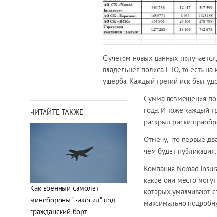
С учетом новых данных получается, 
владельцев полиса ГПО, то есть н
ущерба. Каждый третий иск был удо
Сумма возмещения по п
года. И тоже каждый т
ЧИТАЙТЕ ТАКЖЕ
раскрыл риски приобр
Отмечу, что первые два
чем будет публикация.
Компания Nomad Insura
какое они место могут
Как военный самолёт
которых умалчивают ст
минобороны “закосил” под
максимально подробн
гражданский борт