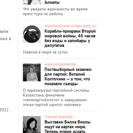
Алматы
Что увидели журналисты во время
пресс-тура по району
АНАЛИТИЧЕСКАЯ СЛУЖБА RATEL.KZ
Корабли-призраки Второй
авили
мировой войны, 48 часов
нных в
без воды и капибары у
депутатов
Главное в мире за сутки
АННА КАЛАШНИКОВА
Поствыборный экзамен
для партий: Виталий
Колточник — о том, что
показали съезды
О перезагрузке партийной системы
Казахстана, феномене
«семипартийности» и завершении
эпохи партий одного человека
 2022
ГУЛЬНАР ТАНКАЕВА
Выставки Билла Виолы
ищут на картах мира.
Теперь нужно искать