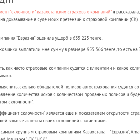
 ДТП
ент "склочности" казахстанских страховых компаний"
я рассказала,
на доказывание в суде моих претензий к страховой компании (СК)
мпания "Евразия" оценила ущерб в 635 225 тенге.
овщики выплатили мне сумму в размере 955 566 тенге, то есть на 
ть, как часто страховые компании судятся с клиентами и какое коли
ывают.
 выяснить, сколько обладателей полисов автострахования судятся со
авление количества исков с количеством проданных полисов и буде
ом склочности".
оэффициент склочности" является еще и показателем открытости стр
щей важные аспекты своих отношений с клиентами.
 самым крупным страховым компаниям Казахстана – "Евразия", Aman
d Insurance", СК "НСК".