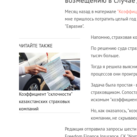
возмещению в случае
Месяц назад в материале
"Коэффици
мне пришлось потратить целый год 
"Евразия".
Напомню, страховая ко
ЧИТАЙТЕ ТАКЖЕ
По решению суда страх
тысяч больше.
Тогда я решила выясни
процессов они проигр
Задача была простая -
страховщиком. Сопост
Коэффициент "склочности"
искомым "коэффициент
казахстанских страховых
компаний
Но, как оказалось, "к
компании, не скрываю
Редакция отправила запросы шести
Freedom Finance Insurance, СК "Noma