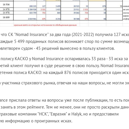
что СК "Nomad Insurance" за два года (2021-2022) получила 127 иск
а каждые 5 499 проданных полисов возникает спор по сумме возме
влетворен судом - 45 решений вынесено в пользу клиентов.
олису КАСКО у Nomad Insurance оспаривалась 33 раза - 33 иска за
ретий клиент получил в суде решение в свою пользу. Nomad Insuran
етения полиса КАСКО: на каждый 876 полисов приходится один иск
 участника страхового рынка, отвечая на наши вопросы, не могли зн
nce прислала ответы на вопросы уже после публикации, то есть по
 занять в этом рейтинге. Тем не менее, они не просто раскрыли данн
раховые компании "НСК", "Евразия" и Halyk, но и предоставили
ую информацию о проигранных исках.