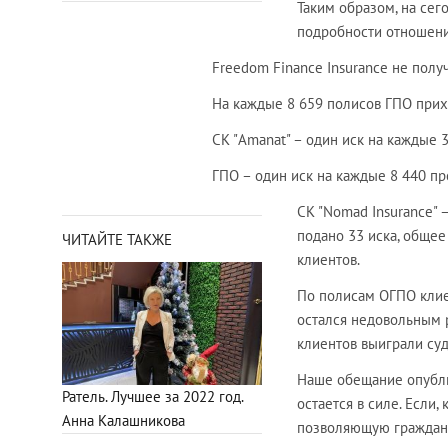
Таким образом, на сег
подробности отношени
Freedom Finance Insurance не полу
На каждые 8 659 полисов ГПО прихо
СК "Amanat" – один иск на каждые 
ГПО – один иск на каждые 8 440 пр
СК "Nomad Insurance" 
подано 33 иска, общее
ЧИТАЙТЕ ТАКЖЕ
клиентов.
По полисам ОГПО клиен
остался недовольным р
клиентов выиграли суд
Наше обещание опубли
Ратель. Лучшее за 2022 год.
остается в силе. Если
Анна Калашникова
позволяющую граждана