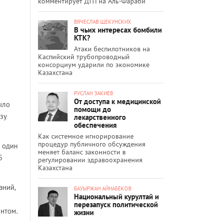
комментирует ДТП на Аль-Фараби
ВЯЧЕСЛАВ ЩЕКУНСКИХ
В чьих интересах бомбили
КТК?
Атаки беспилотников на
Каспийский трубопроводный
консорциум ударили по экономике
Казахстана
РУСЛАН ЗАКИЕВ
От доступа к медицинской
ыло
помощи до
зу
лекарственного
обеспечения
Как системное игнорирование
процедур публичного обсуждения
а один
меняет баланс законности в
5
регулировании здравоохранения
Казахстана
аний,
БАУЫРЖАН АЙНАБЕКОВ
Национальный курултай и
перезапуск политической
нтом.
жизни