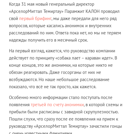
Когда 31 мая новый генеральный директор
«АрселорМиттал Темиртау» Парамжит КАЛОН проводил
свой
первый брифинг
, мы даже передали для него ряд
вопросов, которые касались анонимок и внутренних
расследований по ним. Ответа пока нет, но мы не теряем
надежды получить его в месячный срок.
На первый взгляд, кажется, что руководство компании
действует по принципу «собака лает – караван идет». В
конце концов, это же анонимки, на которые никто не
обязан реагировать. Даже госорганы от них не
возбуждаются. Но наше небольшое расследование
показало, что всё не так просто, как кажется.
Особенно много информации стало поступать после
появления
третьей по счету анонимки
, в которой схемы и
прибыли были расписаны с завидной скрупулезностью.
Пошли слухи, что сразу после ее появления на прием к
руководству «АрселорМиттал Темиртау» зачастили гонцы
с очень известными фамилиями.