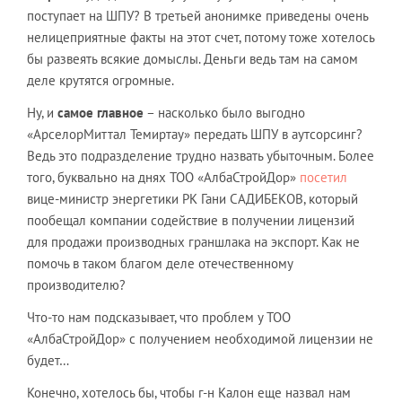
поступает на ШПУ? В третьей анонимке приведены очень
нелицеприятные факты на этот счет, потому тоже хотелось
бы развеять всякие домыслы. Деньги ведь там на самом
деле крутятся огромные.
Ну, и
самое главное
– насколько было выгодно
«АрселорМиттал Темиртау» передать ШПУ в аутсорсинг?
Ведь это подразделение трудно назвать убыточным. Более
того, буквально на днях ТОО «АлбаСтройДор»
посетил
вице-министр энергетики РК Гани САДИБЕКОВ, который
пообещал компании содействие в получении лицензий
для продажи производных граншлака на экспорт. Как не
помочь в таком благом деле отечественному
производителю?
Что-то нам подсказывает, что проблем у ТОО
«АлбаСтройДор» с получением необходимой лицензии не
будет…
Конечно, хотелось бы, чтобы г-н Калон еще назвал нам