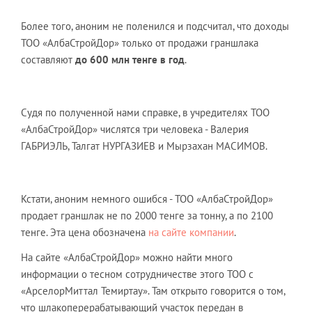
Более того, аноним не поленился и подсчитал, что доходы
ТОО «АлбаСтройДор» только от продажи граншлака
составляют
до 600 млн тенге в год
.
Судя по полученной нами справке, в учредителях ТОО
«АлбаСтройДор» числятся три человека - Валерия
ГАБРИЭЛЬ, Талгат НУРГАЗИЕВ и Мырзахан МАСИМОВ.
Кстати, аноним немного ошибся - ТОО «АлбаСтройДор»
продает граншлак не по 2000 тенге за тонну, а по 2100
тенге. Эта цена обозначена
на сайте компании
.
На сайте «АлбаСтройДор» можно найти много
информации о тесном сотрудничестве этого ТОО с
«АрселорМиттал Темиртау». Там открыто говорится о том,
что шлакоперерабатывающий участок передан в