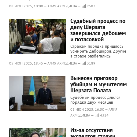
08 ИЮН 2025, 10:00 — АЛИЯ АХМЕДИЕВА —
2587
​​​​​​​Судебный процесс по
делу Шерзата
завершился дебошем
и потасовкой
Стражам порядка пришлось
усмирять дебоширов, другие
в страхе разбегались
05 ИЮН 2025, 18:45 — АЛИЯ АХМЕДИЕВА —
3189
Вынесен приговор
убийцам и мучителям
Шерзата Полата
Судебный процесс длился
порядка двух месяцев
05 ИЮН 2025, 16:50 — АЛИЯ
АХМЕДИЕВА —
4314
Из-за отсутствия
экспертов стражи