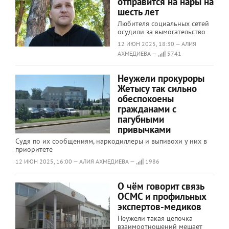
отправится на нары на
шесть лет
Любителя социальных сетей
осудили за вымогательство
12 ИЮН 2025, 18:30 — АЛИЯ
АХМЕДИЕВА —
5741
Неужели прокуроры
Жетысу так сильно
обеспокоены
гражданами с
пагубными
привычками
Судя по их сообщениям, наркодиллеры и выпивохи у них в
приоритете
12 ИЮН 2025, 16:00 — АЛИЯ АХМЕДИЕВА —
1986
О чём говорит связь
ОСМС и профильных
экспертов-медиков
Неужели такая цепочка
взаимоотношений мешает