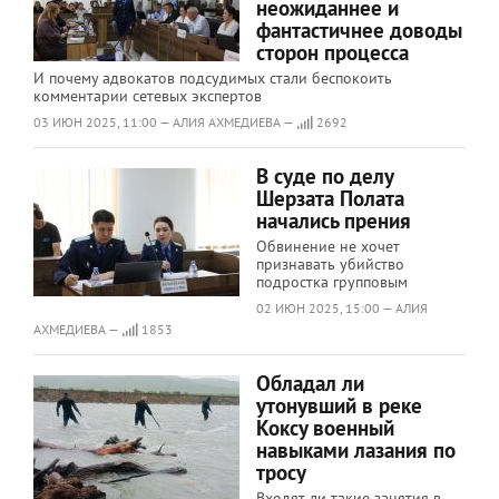
неожиданнее и
фантастичнее доводы
сторон процесса
И почему адвокатов подсудимых стали беспокоить
комментарии сетевых экспертов
03 ИЮН 2025, 11:00 — АЛИЯ АХМЕДИЕВА —
2692
В суде по делу
Шерзата Полата
начались прения
Обвинение не хочет
признавать убийство
подростка групповым
02 ИЮН 2025, 15:00 — АЛИЯ
АХМЕДИЕВА —
1853
Обладал ли
утонувший в реке
Коксу военный
навыками лазания по
тросу
Входят ли такие занятия в