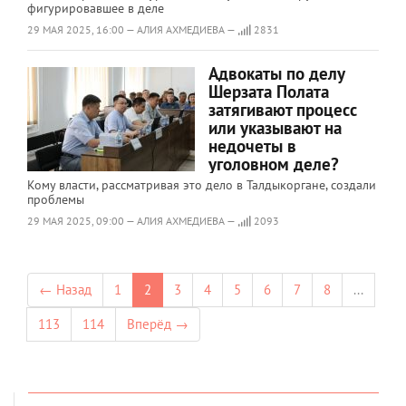
фигурировавшее в деле
29 МАЯ 2025, 16:00 — АЛИЯ АХМЕДИЕВА —
2831
Адвокаты по делу
Шерзата Полата
затягивают процесс
или указывают на
недочеты в
уголовном деле?
Кому власти, рассматривая это дело в Талдыкоргане, создали
проблемы
29 МАЯ 2025, 09:00 — АЛИЯ АХМЕДИЕВА —
2093
← Назад
1
2
3
4
5
6
7
8
...
113
114
Вперёд →