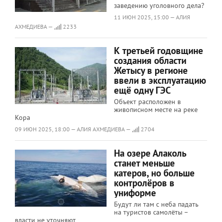
заведению уголовного дела?
11 ИЮН 2025, 15:00 — АЛИЯ
АХМЕДИЕВА —
2233
К третьей годовщине
создания области
Жетысу в регионе
ввели в эксплуатацию
ещё одну ГЭС
Объект расположен в
живописном месте на реке
Кора
09 ИЮН 2025, 18:00 — АЛИЯ АХМЕДИЕВА —
2704
На озере Алаколь
станет меньше
катеров, но больше
контролёров в
униформе
Будут ли там с неба падать
на туристов самолёты –
власти не уточняют