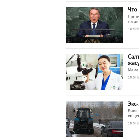
Что
Прези
готов
18 ЯНВ
Сал
жас
Маман
18 ЯНВ
Экс-
Бывши
хище
18 ЯНВ