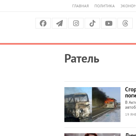
ГЛАВНАЯ
ПОЛИТИКА
ЭКОНО
Ратель
Сго
пог
В Акт
автоб
19 ЯНВ
Дим