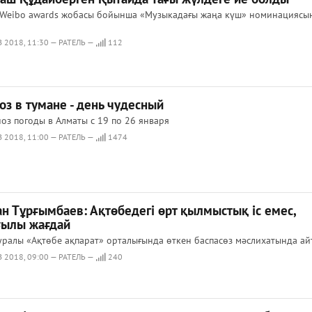
 Weibo awards жобасы бойынша «Музыкадағы жаңа күш» номинациясын
 2018, 11:30 — РАТЕЛЬ —
112
оз в тумане - день чудесный
оз погоды в Алматы с 19 по 26 января
 2018, 11:00 — РАТЕЛЬ —
1474
ан Тұрғымбаев: Ақтөбедегі өрт қылмыстық іс емес,
ғылы жағдай
уралы «Ақтөбе ақпарат» орталығында өткен баспасөз мәслихатында а
 2018, 09:00 — РАТЕЛЬ —
240