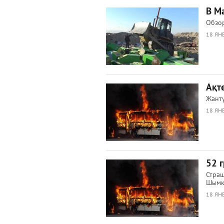
В М
Обзор
18 ЯНВ
Ақт
Жантү
18 ЯНВ
52 
Страш
Шымк
18 ЯНВ