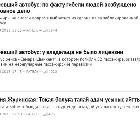
ревший автобус: по факту гибели людей возбуждено
ловное дело
жиры не смогли вовремя выбраться из салона из-за заблокированной
уса
 2018, 18:05 — РАТЕЛЬ —
3844
ревший автобус: у владельца не было лицензии
ус рейса «Самара-Шымкент», в котором погибли 52 пассажира, оказалс
зии на нерегулярные пассажирские перевозки
 2018, 17:45 — РАТЕЛЬ —
4022
ия Журинская: Тоқал болуға талай адам ұсыныс айтт
саға Shine тобында ән салып жүргенде осындай ұсыныстар түскен еке
 2018, 17:30 — РАТЕЛЬ —
495