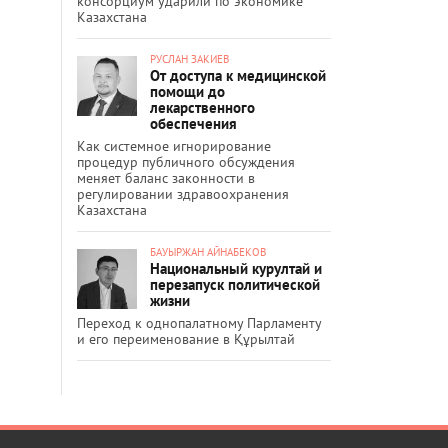
консорциум ударили по экономике
Казахстана
РУСЛАН ЗАКИЕВ
От доступа к медицинской
помощи до
лекарственного
обеспечения
Как системное игнорирование
процедур публичного обсуждения
меняет баланс законности в
регулировании здравоохранения
Казахстана
БАУЫРЖАН АЙНАБЕКОВ
Национальный курултай и
перезапуск политической
жизни
Переход к однопалатному Парламенту
и его переименование в Құрылтай