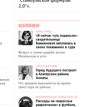
“Стамбульской формулы
2.0”».
КОЛОНКИ
АЛИСА ГРАНД
«Я сейчас чуть подвисла»:
свидетельница
Бажкеновой запуталась в
 в
своих показаниях в суде
Вопрос о сумме ущерба загнал
Масальскую в угол
ОЛЕСЯ ШЛЕПНЕВА
Город будущего построят
в Алатауском районе
Алматы
венную
Что увидели журналисты во время
ания
пресс-тура по району
АНАЛИТИЧЕСКАЯ СЛУЖБА RATEL.KZ
Расходы на «взрослые
развлечения» в футболе,