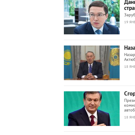
Дан
стр
Заруб
19 ЯНВ
Наз
Назар
Актю
18 ЯНВ
Сго
Прези
комис
автоб
18 ЯНВ