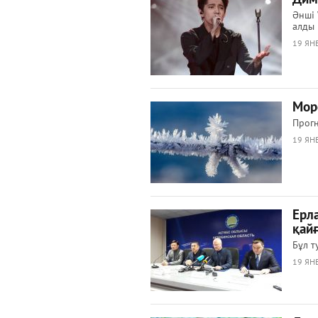
Әнші
алды
19 ЯНВ
Мор
Прогн
19 ЯНВ
Ерл
қай
Бұл т
19 ЯНВ