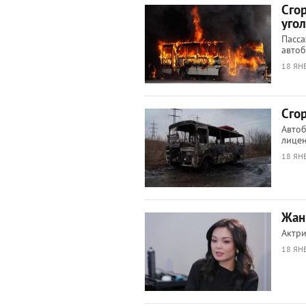
Сго
уго
Пасса
автоб
18 ЯНВ
Сго
Автоб
лицен
18 ЯНВ
Жан
Актри
18 ЯНВ