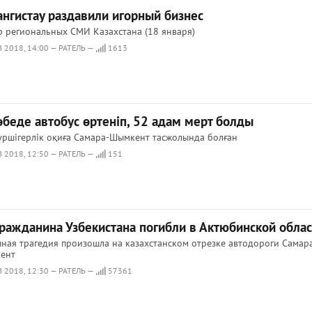
ангистау раздавили игорный бизнес
 региональных СМИ Казахстана (18 января)
 2018, 14:00 — РАТЕЛЬ —
1613
өбеде автобус өртеніп, 52 адам мерт болды
ршігерлік оқиға Самара-Шымкент тасжолында болған
 2018, 12:50 — РАТЕЛЬ —
151
гражданина Узбекистана погибли в Актюбинской облас
ная трагедия произошла на казахстанском отрезке автодороги Самар
ент
 2018, 12:30 — РАТЕЛЬ —
57361