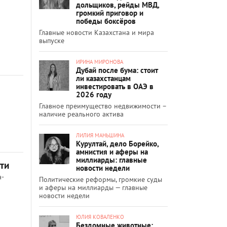
дольщиков, рейды МВД,
громкий приговор и
победы боксёров
Главные новости Казахстана и мира
выпуске
ИРИНА МИРОНОВА
Дубай после бума: стоит
ли казахстанцам
инвестировать в ОАЭ в
2026 году
Главное преимущество недвижимости –
наличие реального актива
ЛИЛИЯ МАНЬШИНА
Курултай, дело Борейко,
амнистия и аферы на
миллиарды: главные
ти
новости недели
а-
Политические реформы, громкие суды
и аферы на миллиарды — главные
новости недели
ЮЛИЯ КОВАЛЕНКО
Бездомные животные: