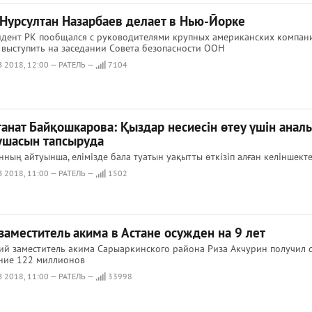
 Нурсултан Назарбаев делает в Нью-Йорке
дент РК пообщался с руководителями крупных американских компан
 выступить на заседании Совета безопасности ООН
 2018, 12:00 — РАТЕЛЬ —
7104
танат Байқошкарова: Қыздар несиесін өтеу үшін анал
ушасын тапсыруда
ның айтуынша, елімізде бала туатын уақытты өткізіп алған келіншект
 2018, 11:00 — РАТЕЛЬ —
1502
заместитель акима в Астане осужден на 9 лет
й заместитель акима Сарыаркинского района Риза Акчурин получил с
ние 122 миллионов
 2018, 11:00 — РАТЕЛЬ —
33998