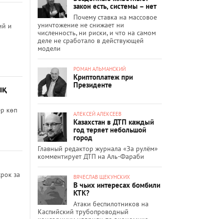
закон есть, системы – нет
Почему ставка на массовое
уничтожение не снижает ни
ий и
численность, ни риски, и что на самом
деле не сработало в действующей
модели
РОМАН АЛЬМАНСКИЙ
Криптоплатеж при
Президенте
ық
ер көп
АЛЕКСЕЙ АЛЕКСЕЕВ
Казахстан в ДТП каждый
год теряет небольшой
город
Главный редактор журнала «За рулём»
комментирует ДТП на Аль-Фараби
рок за
ВЯЧЕСЛАВ ЩЕКУНСКИХ
В чьих интересах бомбили
КТК?
Атаки беспилотников на
Каспийский трубопроводный