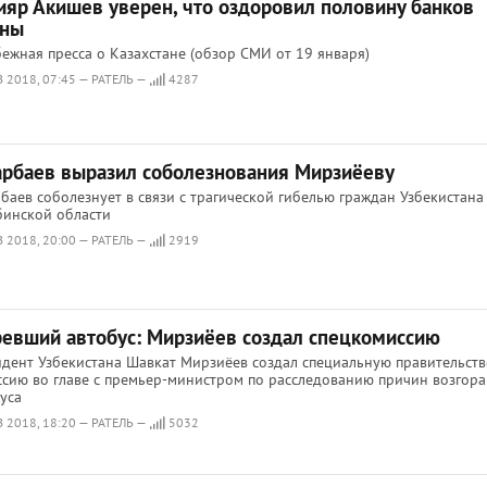
ияр Акишев уверен, что оздоровил половину банков
аны
ежная пресса о Казахстане (обзор СМИ от 19 января)
 2018, 07:45 — РАТЕЛЬ —
4287
арбаев выразил соболезнования Мирзиёеву
баев соболезнует в связи с трагической гибелью граждан Узбекистана
бинской области
 2018, 20:00 — РАТЕЛЬ —
2919
ревший автобус: Мирзиёев создал спецкомиссию
дент Узбекистана Шавкат Мирзиёев создал специальную правительст
сию во главе с премьер-министром по расследованию причин возгор
уса
 2018, 18:20 — РАТЕЛЬ —
5032