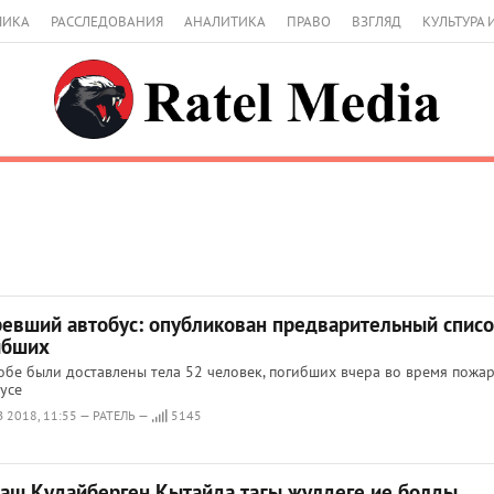
МИКА
РАССЛЕДОВАНИЯ
АНАЛИТИКА
ПРАВО
ВЗГЛЯД
КУЛЬТУРА 
ревший автобус: опубликован предварительный списо
ибших
обе были доставлены тела 52 человек, погибших вчера во время пожар
усе
 2018, 11:55 — РАТЕЛЬ —
5145
аш Құдайберген Қытайда тағы жүлдеге ие болды