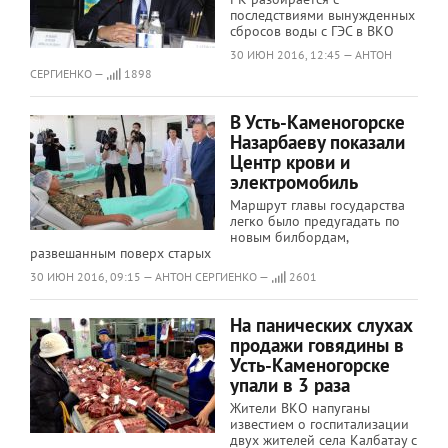
последствиями вынужденных
сбросов воды с ГЭС в ВКО
30 ИЮН 2016, 12:45 — АНТОН
СЕРГИЕНКО —
1898
В Усть-Каменогорске
Назарбаеву показали
Центр крови и
электромобиль
Маршрут главы государства
легко было предугадать по
новым билбордам,
развешанным поверх старых
30 ИЮН 2016, 09:15 — АНТОН СЕРГИЕНКО —
2601
На панических слухах
продажи говядины в
Усть-Каменогорске
упали в 3 раза
Жители ВКО напуганы
известием о госпитализации
двух жителей села Калбатау с