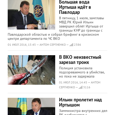
Большая вода
Иртыша идёт в
Павлодар
В пятницу, 1 июля, замглавы
МВД РК Юрий Ильин
завершил облёт Иртыша от
границы КНР до границы с
Павлодарской областью и собрал брифинг в кризисном
центре департамента по ЧС ВКО
01 ИЮЛ 2016, 15:45 — АНТОН СЕРГИЕНКО —
2386
В ВКО неизвестный
зарезал троих
Полиция установила
подозреваемого в убийстве,
но пока не задержала
01 ИЮЛ 2016, 14:45 — АНТОН
СЕРГИЕНКО —
3116
Ильин пролетит над
Иртышом
Замминистра внутренних дел
РК разбирается с