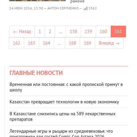
районе
24 ИЮН 2016, 13:30 — АНТОН СЕРГИЕНКО —
3362
← Назад
1
2
...
158
159
160
161
162
163
164
...
168
169
Вперёд →
ГЛАВНЫЕ НОВОСТИ
Временная или постоянная: с какой пропиской примут в
школу
Казахстан превращает технологии в новую экономику
В Казахстане снизились цены на 589 лекарственных
препаратов
Легендарные игры и рыцари из средневековья: что
приготовили для гостей Comic Con Astana 2026