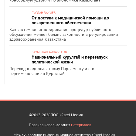
консорциум ударили по экономике Казахстана
РУСЛАН ЗАКИЕВ
От доступа к медицинской помощи до
лекарственного обеспечения
Как системное игнорирование процедур публичного
обсуждения меняет баланс законности в регулировании
здравоохранения Казахстана
БАУЫРЖАН АЙНАБЕКОВ
Национальный курултай и перезапуск
политической жизни
Переход к однопалатному Парламенту и его
переименование в Құрылтай
©2013-2026 ТОО «Ratel Media»
Правила использования
материалов
Международное информационное агентство «Ratel Media»