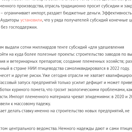
менного производства, отрасль традиционно просит субсидии и зак
 – ограничивает импорт, раздает бюджетные деньги. Эффективность
. Аудиторы
установили
, что у ряда получателей субсидий конечные 
 без господдержки.
ям выдали сотни миллиардов тенге субсидий «для удешевления
ойти на куда более полезные проекты: строительство заводов по в
ния и ветеринарных препаратов; создание племенных хозяйств; ра
нный в стране НИИ птицеводства самоликвидировался в 2022 году.
несет и другие риски. Уже сегодня отрасли не хватает квалифицир
Массовый запуск предприятий только усилит дефицит и может приве
ботки куриного помета, что грозит экологическими проблемами, как
сти. Импорт племенного материала чреват эпидемиями: в 2020 и 2
ивели к массовому падежу.
ет делать ставку именно на строительство новых предприятий, не
том центрального ведомства. Немного надежды дают и сами птице