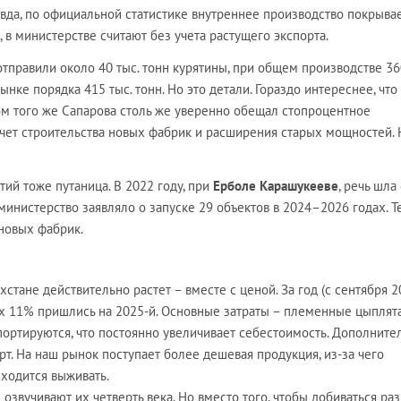
вда, по официальной статистике внутреннее производство покрывае
 в министерстве считают без учета растущего экспорта.
отправили около 40 тыс. тонн курятины, при общем производстве 36
нке порядка 415 тыс. тонн. Но это детали. Гораздо интереснее, что
м того же Сапарова столь же уверенно обещал стопроцентное
счет строительства новых фабрик и расширения старых мощностей. 
ий тоже путаница. В 2022 году, при
Ерболе Карашукееве
, речь шла
министерство заявляло о запуске 29 объектов в 2024–2026 годах. Т
 новых фабрик.
стане действительно растет – вместе с ценой. За год (с сентября 2
их 11% пришлись на 2025-й. Основные затраты – племенные цыплята
портируются, что постоянно увеличивает себестоимость. Дополните
т. На наш рынок поступает более дешевая продукция, из-за чего
ходится выживать.
озвучивают их четверть века. Но вместо того, чтобы добиваться ра