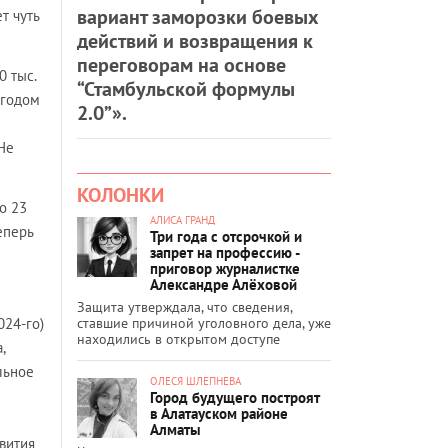
вариант заморозки боевых
т чуть
действий и возвращения к
переговорам на основе
0 тыс.
“Стамбульской формулы
 годом
2.0”».
Не
КОЛОНКИ
 о 23
АЛИСА ГРАНД
еперь
Три года с отсрочкой и
запрет на профессию -
приговор журналистке
Александре Алёховой
Защита утверждала, что сведения,
ставшие причиной уголовного дела, уже
024-го)
находились в открытом доступе
,
льное
ОЛЕСЯ ШЛЕПНЕВА
Город будущего построят
в Алатауском районе
Алматы
звития