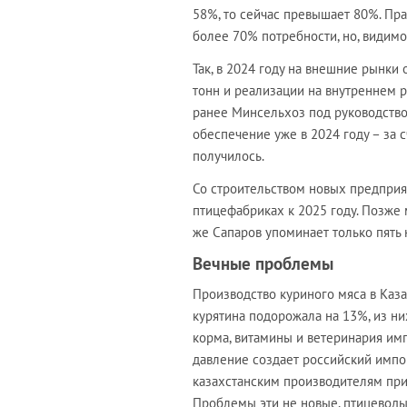
58%, то сейчас превышает 80%. Пра
более 70% потребности, но, видимо,
Так, в 2024 году на внешние рынки 
тонн и реализации на внутреннем ры
ранее Минсельхоз под руководство
обеспечение уже в 2024 году – за 
получилось.
Со строительством новых предприят
птицефабриках к 2025 году. Позже 
же Сапаров упоминает только пять
Вечные проблемы
Производство куриного мяса в Казах
курятина подорожала на 13%, из н
корма, витамины и ветеринария им
давление создает российский импор
казахстанским производителям при
Проблемы эти не новые, птицеводы 