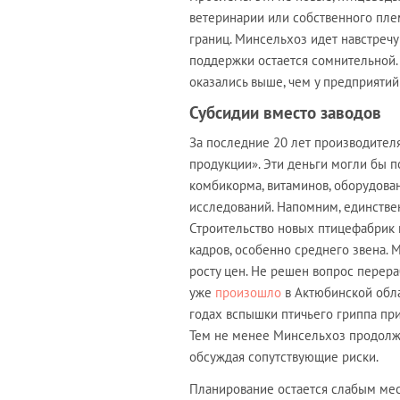
ветеринарии или собственного пле
границ. Минсельхоз идет навстречу
поддержки остается сомнительной
оказались выше, чем у предприятий
Субсидии вместо заводов
За последние 20 лет производител
продукции». Эти деньги могли бы п
комбикорма, витаминов, оборудова
исследований. Напомним, единстве
Строительство новых птицефабрик 
кадров, особенно среднего звена. 
росту цен. Не решен вопрос перера
уже
произошло
в Актюбинской обла
годах вспышки птичьего гриппа пр
Тем не менее Минсельхоз продолжа
обсуждая сопутствующие риски.
Планирование остается слабым мес