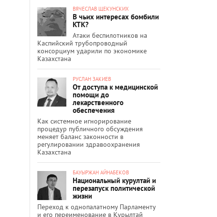
ВЯЧЕСЛАВ ЩЕКУНСКИХ
В чьих интересах бомбили
КТК?
Атаки беспилотников на
Каспийский трубопроводный
консорциум ударили по экономике
Казахстана
РУСЛАН ЗАКИЕВ
От доступа к медицинской
помощи до
лекарственного
обеспечения
Как системное игнорирование
процедур публичного обсуждения
меняет баланс законности в
регулировании здравоохранения
Казахстана
БАУЫРЖАН АЙНАБЕКОВ
Национальный курултай и
перезапуск политической
жизни
Переход к однопалатному Парламенту
и его переименование в Құрылтай