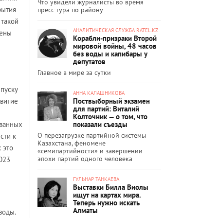
Что увидели журналисты во время
рытия
пресс-тура по району
 такой
АНАЛИТИЧЕСКАЯ СЛУЖБА RATEL.KZ
цены
Корабли-призраки Второй
мировой войны, 48 часов
без воды и капибары у
депутатов
Главное в мире за сутки
ыпуску
АННА КАЛАШНИКОВА
Поствыборный экзамен
звитие
для партий: Виталий
Колточник — о том, что
показали съезды
ованных
О перезагрузке партийной системы
сти к
Казахстана, феномене
 это
«семипартийности» и завершении
эпохи партий одного человека
023
ГУЛЬНАР ТАНКАЕВА
Выставки Билла Виолы
ищут на картах мира.
Теперь нужно искать
Алматы
воды.