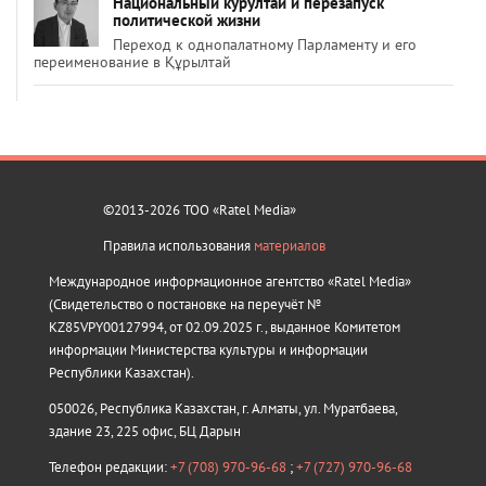
Национальный курултай и перезапуск
политической жизни
Переход к однопалатному Парламенту и его
переименование в Құрылтай
©2013-2026 ТОО «Ratel Media»
Правила использования
материалов
Международное информационное агентство «Ratel Media»
(Свидетельство о постановке на переучёт №
KZ85VPY00127994, от 02.09.2025 г., выданное Комитетом
информации Министерства культуры и информации
Республики Казахстан).
050026, Республика Казахстан, г. Алматы, ул. Муратбаева,
здание 23, 225 офис, БЦ Дарын
Телефон редакции:
+7 (708) 970-96-68
;
+7 (727) 970-96-68