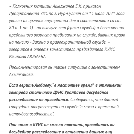
– Полковник юстиции Акылжанов Е.К. приказом
Департамента УИС по г. Нур-Султан от 15 июля 2021 года
уволен из органов внутренних дел в соответствии со ст.
80 п. 1 пп. 1)
-
по выслуге лет (срока службы) и достижения
предельного возраста пребывания на службе, дающих право
на пенсию
-
Закона о правоохранительной службе, –
говорится в ответе заместителя председателя КУИС
Мейрама А
ЮБАЕВА
.
Прокомментировал он также ситуацию с заместителем
Акылжанова.
Если верить Аюбаеву,
“
в настоящее время
”
в отношении
зампреда столичного ДУИС Уралбаева досудебное
расследование не проводится.
Сообщается, что данный
сотрудник отсутствует на службе “в связи с временной
нетрудоспособностью”.
При этом в КУИС не смогли пояснить, проводилось ли
досудебное расследование в отношении данных лиц