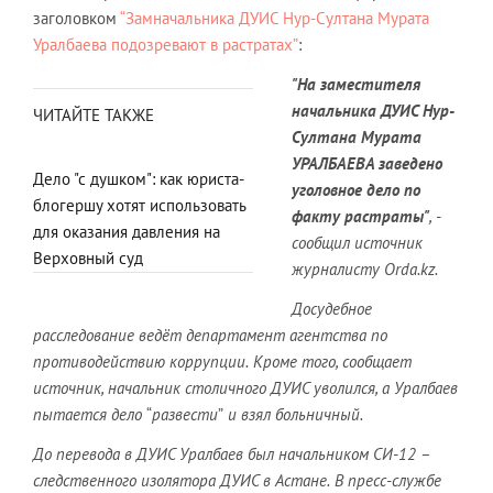
заголовком
“Замначальника ДУИС Нур-Султана Мурата
Уралбаева подозревают в растратах”
:
"На заместителя
начальника ДУИС Нур-
ЧИТАЙТЕ ТАКЖЕ
Султана Мурата
У
РАЛБАЕВА
заведено
Дело "с душком": как юриста-
уголовное дело по
блогершу хотят использовать
факту растраты"
, -
для оказания давления на
сообщил источник
Верховный суд
журналисту Orda.kz.
Досудебное
расследование ведёт департамент агентства по
противодействию коррупции.
Кроме того, сообщает
источник, начальник столичного ДУИС уволился, а Уралбаев
пытается дело
“
развести
”
и взял больничный.
До перевода в ДУИС Уралбаев был начальником СИ-12 –
следственного изолятора ДУИС в Астане.
В пресс-службе