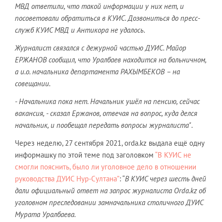
МВД ответили, что такой информации у них нет, и
посоветовали обратиться в КУИС. Дозвониться до пресс-
служб КУИС МВД и Антикора не удалось.
Журналист связался с дежурной частью ДУИС. Майор
Е
РЖАНОВ
сообщил, что Уралбаев находится на больничном,
а и.о. начальника департамента Р
АХЫМБЕКОВ
– на
совещании.
- Начальника пока нет. Начальник ушёл на пенсию, сейчас
вакансия, - сказал Ержанов, отвечая на вопрос, куда делся
начальник, и пообещал передать вопросы журналиста"
.
Через неделю, 27 сентября 2021, orda.kz выдала ещё одну
информашку по этой теме под заголовком
“В КУИС не
смогли пояснить, было ли уголовное дело в отношении
руководства ДУИС Нур-Султана”
: “
В КУИС через шесть дней
дали официальный ответ на запрос журналиста Orda.kz об
уголовном преследовании замначальника столичного ДУИС
Мурата Уралбаева.