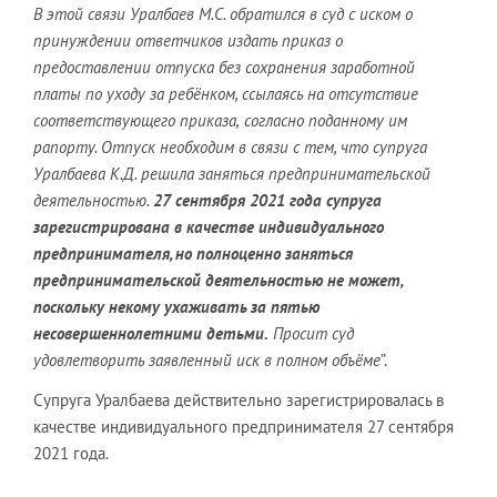
В этой связи Уралбаев М.С. обратился в суд с иском о
принуждении ответчиков
издать приказ о
предоставлении отпуска без сохранения заработной
платы по
уходу за реб
ё
нком, ссылаясь на отсутствие
соответствующего приказа,
согласно поданному им
рапорту. Отпуск необходим в связи с тем, что супруга
Уралбаева К.Д. решила заняться предпринимательской
деятельностью.
27
сентября 2021 года супруга
зарегистрирована в качестве индивидуального
предпринимателя, но полноценно заняться
предпринимательской
деятельностью не может,
поскольку некому ухаживать за
пятью
несовершеннолетними детьми.
Просит суд
удовлетворить заявленный иск в
полном объ
ё
ме
”.
Супруга Уралбаева действительно зарегистрировалась в
качестве индивидуального предпринимателя 27 сентября
2021 года.