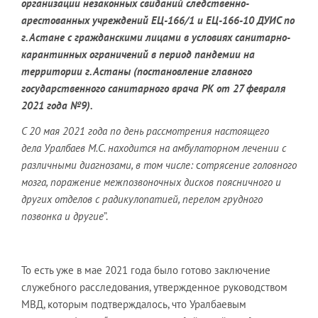
организации незаконных свиданий следственно-
арестованных
у
чреждений ЕЦ-166/1 и ЕЦ-166-10 ДУИС по
г.
Астане с
гражданскими лицами в условиях санитарно-
карантинных ограничений в
период пандемии на
территории г.
Астаны
(постановление главного
государственного санитарного врача РК от 27 февраля
2021 года №9).
С 20 мая 2021 года по день рассмотрения настоящего
дела Уралбаев М.С. находится на амбулаторном лечении с
различными диагнозами, в том числе:
с
отрясение головного
мозга, поражение межпозвоночных дисков поясничного
и
других отделов с радикулопатией, перелом грудного
позвонка и другие
”.
То есть уже в мае 2021 года было готово заключение
служебного расследования, утвержденное руководством
МВД, которым подтверждалось, что Уралбаевым