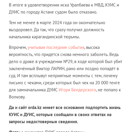
В итоге в удовлетворении иска Уралбаева к МВД, КУИС и
ДУИС по городу Астане судом было отказано.
Тем не менее в марте 2024 года он окончательно
выздоровел. Да так, что сразу получил должность
начальника карагандинской тюрьмы.
Впрочем,
учитывая последние события
, высока
вероятность, что придётся снова немного заболеть. Ведь
дело о драке в учреждении №29, в ходе которой был убит
заключённый Виктор ЛАРИН, рано или поздно попадёт в
суд. И там всплывут неприятные моменты с тем, почему
письмо с чеками, среди которых был чек на 20 000 тенге
для замначальника ДУИС
Игоря Бендерского
, не попало к
Волкову.
Да и сайт orda.kz имеет все основания подпортить жизнь
КУИС и ДУИС, которые сообщали в своих ответах на
запросы недостоверные сведения.