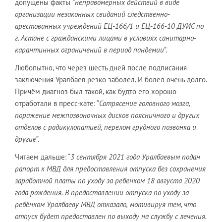
допущены факты
“неправомерных
действий в виде
организации незаконных свиданий следственно-
арестованных
у
чреждений ЕЦ-166/1 и ЕЦ-166-10 ДУИС по
г.
Астане с
гражданскими лицами в условиях санитарно-
карантинных ограничений в
период пандемии
”.
Любопытно, что через шесть дней после подписания
заключения Уралбаев резко заболел. И болел очень долго.
Причём диагноз был такой, как будто его хорошо
отработали в пресс-хате: “
Сотрясение головного мозга,
поражение межпозвоночных дисков поясничного
и других
отделов с радикулопатией, перелом грудного позвонка и
другие
”.
Читаем дальше: “
3 сентября 2021 года Уралбаев
ым
подан
рапорт к МВД для предоставления
отпуска без сохранения
заработной платы по уходу за ребенком 18 августа 2020
года рождения.
В предоставлении отпуска по уходу за
реб
ё
нком Уралбаев
у МВД
отказа
л
о,
мотивируя тем, что
отпуск будет предоставлен по выходу на службу с лечения.