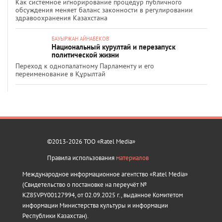
Как системное игнорирование процедур публичного
обсуждения меняет баланс законности в регулировании
здравоохранения Казахстана
БАУЫРЖАН АЙНАБЕКОВ
Национальный курултай и перезапуск
политической жизни
Переход к однопалатному Парламенту и его
переименование в Құрылтай
©2013-2026 ТОО «Ratel Media»
Правила использования
материалов
Международное информационное агентство «Ratel Media»
(Свидетельство о постановке на переучёт №
KZ85VPY00127994, от 02.09.2025 г., выданное Комитетом
информации Министерства культуры и информации
Республики Казахстан).