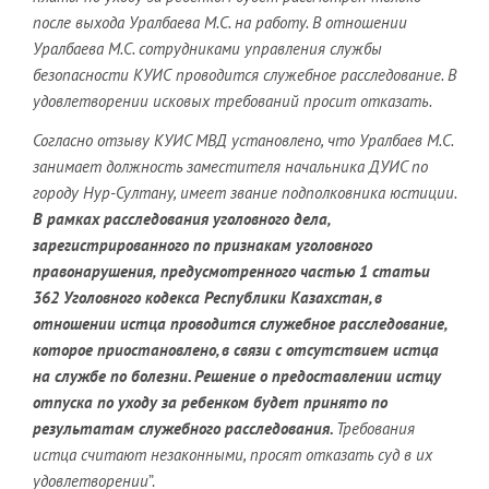
после выхода
Уралбаева М.С. на работу. В отношении
Уралбаева М.С. сотрудниками управления службы
безопасности КУИС
проводится служебное расследование. В
удовлетворении исковых требований
просит отказать.
Согласно отзыву КУИС МВД установлено, что Уралбаев М.С.
занимает
должность заместителя начальника ДУИС по
городу Нур-Султану, имеет звание
подполковника юстиции.
В рамках расследования уголовного дела,
зарегистрированного по признакам уголовного
правонарушения,
предусмотренного частью 1 статьи
362 Уголовного кодекса Республики
Казахстан, в
отношении истца проводится служебное расследование,
которое
приостановлено, в связи с отсутствием истца
на службе по болезни. Решение о
предоставлении истцу
отпуска по уходу за ребенком будет принято по
результатам служебного расследования.
Требования
истца считают
незаконными, просят отказать суд в их
удовлетворении
”.