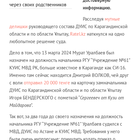
достоверную
через своих родственников
информацию.
Расследуя
мутные
делишки
руководящего состава ДУИС по Карагандинской
области и по области Ұлытау,
Ratel.kz
наткнулся на одно
любопытное решение суда.
Дело в том, что 13 марта 2024 Мурат Уралбаев был
назначен на должность начальника РГУ “Учреждение №61”
КУИС МВД РК, больше известное в Караганде как СИ-16.
Именно там сейчас находится Дмитрий ВОЛКОВ, чей друг
с воли
отправил 20 000 тенге
на карточку замначальника
ДУИС по Карагандинской области и по области Ұлытау
Игоря БЕНДЕРСКОГО с пометкой “
Сергеевеч от Кузи от
Майдарова
”.
Так вот, за два года до своего назначения на должность
начальника РГУ “Учреждение №61” Уралбаев судился с
МВД, ДУИС по Астане и КУИС МВД. Требования у него
были очень интересные: принудить издать приказ о