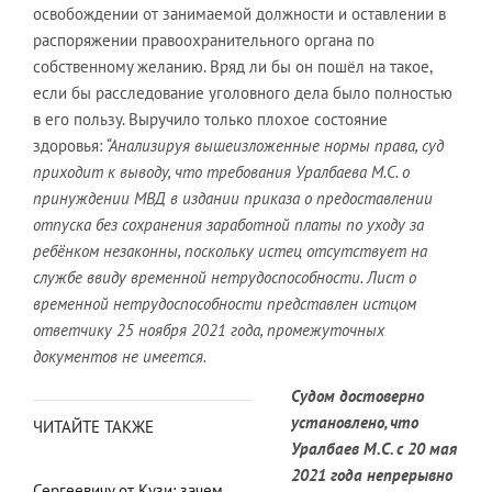
освобождении от занимаемой должности и оставлении в
распоряжении правоохранительного органа по
собственному желанию. Вряд ли бы он пошёл на такое,
если бы расследование уголовного дела было полностью
в его пользу. Выручило только плохое состояние
здоровья:
“Анализируя вышеизложенные нормы права, суд
приходит к выводу, что
требования Уралбаева М.С. о
принуждении
МВД
в издании приказа о
предоставлении
отпуска без сохранения заработной платы по уходу за
реб
ё
нком незаконны, поскольку истец отсутствует на
службе ввиду временной
нетрудоспособности. Лист о
временной нетрудоспособности представлен
истцом
ответчику 25 ноября 2021 года, промежуточных
документов не
имеется.
Судом достоверно
установлено, что
ЧИТАЙТЕ ТАКЖЕ
Уралбаев М.С. с 20 мая
2021 года непрерывно
Сергеевичу от Кузи: зачем