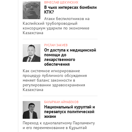
ВЯЧЕСЛАВ ЩЕКУНСКИХ
В чьих интересах бомбили
КТК?
Атаки беспилотников на
Каспийский трубопроводный
консорциум ударили по экономике
Казахстана
РУСЛАН ЗАКИЕВ
От доступа к медицинской
помощи до
лекарственного
обеспечения
Как системное игнорирование
процедур публичного обсуждения
меняет баланс законности в
регулировании здравоохранения
Казахстана
БАУЫРЖАН АЙНАБЕКОВ
Национальный курултай и
перезапуск политической
жизни
Переход к однопалатному Парламенту
и его переименование в Құрылтай