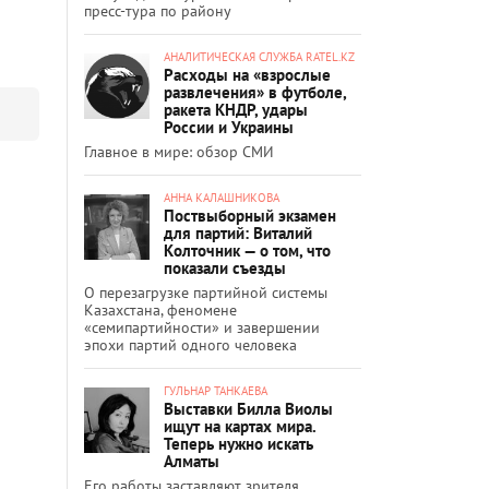
пресс-тура по району
АНАЛИТИЧЕСКАЯ СЛУЖБА RATEL.KZ
Расходы на «взрослые
развлечения» в футболе,
ракета КНДР, удары
России и Украины
Главное в мире: обзор СМИ
АННА КАЛАШНИКОВА
Поствыборный экзамен
для партий: Виталий
Колточник — о том, что
показали съезды
О перезагрузке партийной системы
Казахстана, феномене
«семипартийности» и завершении
эпохи партий одного человека
ГУЛЬНАР ТАНКАЕВА
Выставки Билла Виолы
ищут на картах мира.
Теперь нужно искать
Алматы
Его работы заставляют зрителя