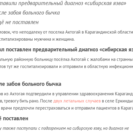
тавили предварительный диагноз «сибирская язва»
сле забоя больного бычка
щё не поставлен
имовок, что неподалеку от поселка Актогай в Карагандинской области,
оспитализированы мужчина и женщина.
л поставлен предварительный диагноз «сибирская я
альную районную больницу посёлка Актогай с жалобами на странны
тов тут же госпитализировали и отправили в областную инфекцион
ле забоя больного бычка
ов из Актогая подтвердили в управлении здравоохранения Караган
в, тревогу бить рано. После
двух летальных случаев
в селе Еркинды
 врачи предпочли перестраховаться и отправили пациентов в Карага
ё поставлен
 также поступали с подозрением на сибирскую язву, но диагноз не