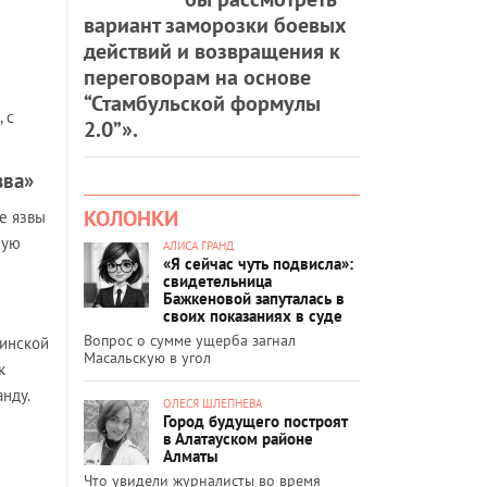
вариант заморозки боевых
действий и возвращения к
переговорам на основе
“Стамбульской формулы
 с
2.0”».
зва»
КОЛОНКИ
е язвы
ную
АЛИСА ГРАНД
«Я сейчас чуть подвисла»:
свидетельница
Бажкеновой запуталась в
своих показаниях в суде
Вопрос о сумме ущерба загнал
динской
Масальскую в угол
к
нду.
ОЛЕСЯ ШЛЕПНЕВА
Город будущего построят
в Алатауском районе
Алматы
Что увидели журналисты во время