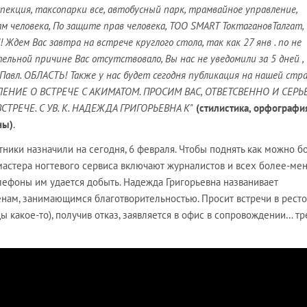
спекция, таксопарки все, автобусный парк, трамвайное управление,
 человека, По защите прав человека, ТОО SMART ТоктагановТалгат,
! Ждем Вас завтра на встрече круглого стола, так как 27 янв . по не
ельной причине Вас отсутствовало, Вы нас не уведомили за 5 дней ,
я Павл. ОБЛАСТЬ! Также у нас будет сегодня публикация на нашей стр
ЛЕНИЕ О ВСТРЕЧЕ С АКИМАТОМ. ПРОСИМ ВАС, ОТВЕТСВЕННО И СЕРЬ
ТРЕЧЕ. С УВ. К. НАДЕЖДА ГРИГОРЬЕВНА К"
(стилистика, орфографи
ны)
.
ники назначили на сегодня, 6 февраля. Чтобы поднять как можно б
 мастера ногтевого сервиса включают журналистов и всех более-ме
лефоны им удается добыть. Надежда Григорьевна названивает
нам, занимающимся благотворительностью. Просит встречи в рест
 какое-то), получив отказ, заявляется в офис в сопровождении… тр