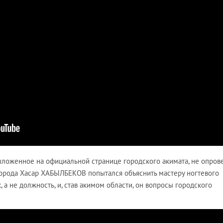
 выложенное на официальной странице городского акимата, не опрове
орода Хасар ХАБЫЛБЕКОВ попытался объяснить мастеру ногтевого
к, а не должность, и, став акимом области, он вопросы городского