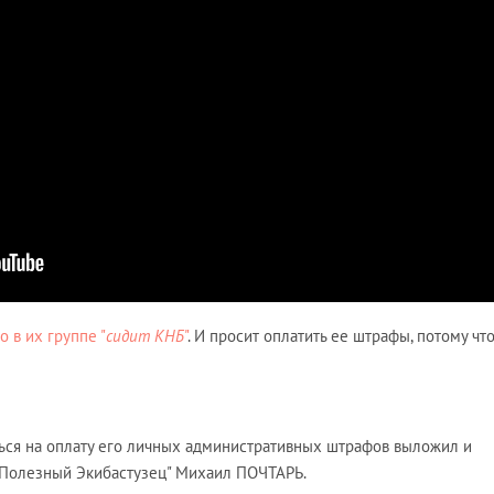
то в их группе "
сидит КНБ
"
. И просит оплатить ее штрафы, потому чт
ться на оплату его личных административных штрафов выложил и
 "Полезный Экибастузец" Михаил ПОЧТАРЬ.