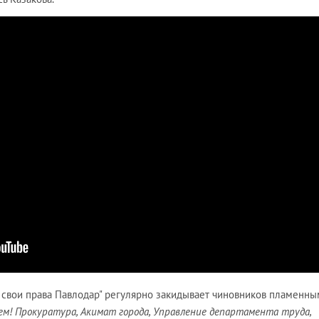
й свои права Павлодар" регулярно закидывает чиновников пламенн
ем! Прокуратура, Акимат города, Управление департамента труда,