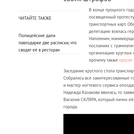
В конце прошлого год
посвященный протесту
ЧИТАЙТЕ ТАКЖЕ
транспортных карт. Об
делегацию взялась ге
Полицейские дали
Напомним, маникюрщица
павлодарке две расписки, что
посланиях с граммати
сводят её в ресторан
организацию круглых с
прочему также
просит 
Заседание круглого стола транслир
Собрались все заинтересованные г
и мастер ногтевого сервиса опоздал
Надежда Казакова явилась, то заяв
Василия СКЛЯРА, который лично ей
города.