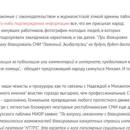
накомые с законодательством и журналистской этикой админы пабл
го-либо подтверждения информации
все, что им присылал народ:
, кинувших работников, фотографии молодых людей, в которых
одозревали закладчиков наркотиков, и так далее.
"
При блокировке
ну блокировать СМИ "Полезный Экибастузец" не будут, будет дост
олиция за публикацию или комментарий в интернете, предоставим 
ую помощь"
, - обещает предложивший народу скинуться Михаил. И т
и наши чекисты и прокуроры как-то связаны с Надеждой и Михаилом,
енного мнения" властям гораздо выгоднее, чем профессиональные 
– однозначно. Гениальное превращение любого протестного движе
, где с легкостью блокируют неугодные республиканские СМИ еще 
тузского паблика МИОР заявил:
"По вопросу, связанному с блокировко
т технических возможностей блокирования конкретных страниц инт
й протокол "HTTPS". Это касается и всех популярных социальных се