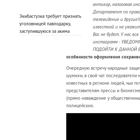
антикор, налоговая ин
Департамент по правам
Экибастузка требует признать
телевидение и другие!!
уголовницей павлодарку,
известной и не уважит
заступившуюся за акима
Вас не будет. У нас вс
инстаграмм - УВЕДОМ
ПОДОЙТИ К ДАННОЙ ВС
особенности оформления сохране
Очередную встречу народные защит
шумихи, в свой чат последователи
известных в регионе людей, чьи те
представителям прессы и бизнесме
(прямо наваждение у общественницы
полицейских.