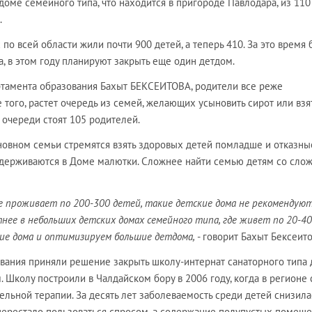
оме семейного типа, что находится в пригороде Павлодара, из 110
.
 по всей области жили почти 900 детей, а теперь 410. За это время
а, в этом году планируют закрыть еще один детдом.
ртамента образования Бахыт БЕКСЕИТОВА, родители все реже
 того, растет очередь из семей, желающих усыновить сирот или взя
 очереди стоят 105 родителей.
сновном семьи стремятся взять здоровых детей помладше и отказны
 задерживаются в Доме малютки. Сложнее найти семью детям со сл
где проживает по 200-300 детей, такие детские дома не рекомендую
ее в небольших детских домах семейного типа, где живет по 20-40
кие дома и оптимизируем большие детдома,
- говорит Бахыт Бексеито
ования приняли решение закрыть школу-интернат санаторного типа 
 Школу построили в Чалдайском бору в 2006 году, когда в регионе 
льной терапии. За десять лет заболеваемость среди детей снизила
 перестало пользоваться спросом, а содержание полупустых помещ