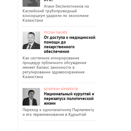
Атаки беспилотников на
Каспийский трубопроводный
консорциум ударили по экономике
Казахстана
РУСЛАН ЗАКИЕВ
От доступа к медицинской
помощи до
лекарственного
обеспечения
Как системное игнорирование
процедур публичного обсуждения
меняет баланс законности в
регулировании здравоохранения
Казахстана
БАУЫРЖАН АЙНАБЕКОВ
Национальный курултай и
перезапуск политической
жизни
Переход к однопалатному Парламенту
и его переименование в Құрылтай