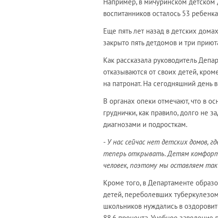
Например, в мичуринском детском д
воспитанников осталось 53 ребенка
Еще пять лет назад в детских домах
закрыто пять детдомов и три приют
Как рассказала руководитель Депа
отказываются от своих детей, кроме
на патронат. На сегодняшний день в
В органах опеки отмечают, что в о
груднички, как правило, долго не
диагнозами и подросткам.
-
У нас сейчас нет детских домов, 
теперь открывать. Детям комфортн
человек, поэтому мы оставляем та
Кроме того, в Департаменте образ
детей, переболевших туберкулезом.
школьников нуждались в оздоровите
88,6 процента. Учебное заведение