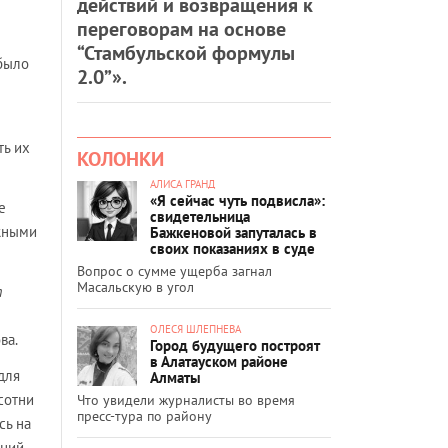
действий и возвращения к
переговорам на основе
“Стамбульской формулы
 было
2.0”».
ть их
КОЛОНКИ
АЛИСА ГРАНД
«Я сейчас чуть подвисла»:
е
свидетельница
ожными
Бажкеновой запуталась в
своих показаниях в суде
Вопрос о сумме ущерба загнал
Масальскую в угол
т
ОЛЕСЯ ШЛЕПНЕВА
ва.
Город будущего построят
в Алатауском районе
для
Алматы
сотни
Что увидели журналисты во время
пресс-тура по району
сь на
ений