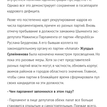
Однако все это демонстрирует сохранение в госаппарате
кадрового дефицита.
Разве что постепенно идет рекрутирование кадров из
числа парламентариев, причем из разных партий. Вновь
отмечу пребывание в должности замакима Шымкента экс-
депутата Мажилиса Парламента от партии «Respublica»
Руслана Берденова. А его бывшая коллега по
законодательному органу из партии «Amanat»
Жулдыз
Сулейменова
была назначена министром просвещения. Но
пока это разовые меры. Хотя за счет представителей
разных партий власти могут, в частности, обновить корпус
акимов районов и городов областного значения. Главное,
чтобы сами партии в ближайшее время сформировали пул
своих кандидатов на эти должности.
- Чем парламент запомнился в этом году?
- Парламент в лице депутатов обеих палат все больше
становится открытым и самостоятельным. Прежде всего,