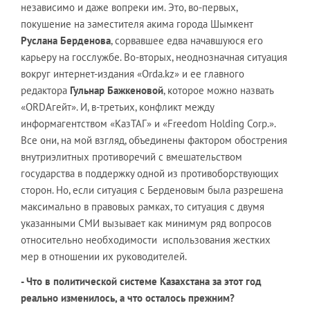
независимо и даже вопреки им. Это, во-первых,
покушение на заместителя акима города Шымкент
Руслана Берденова
, сорвавшее едва начавшуюся его
карьеру на госслужбе. Во-вторых, неоднозначная ситуация
вокруг интернет-издания «Orda.kz» и ее главного
редактора
Гульнар Бажкеновой
, которое можно назвать
«ORDAгейт». И, в-третьих, конфликт между
информагентством «КазТАГ» и «Freedom Holding Corp.».
Все они, на мой взгляд, объединены фактором обострения
внутриэлитных противоречий с вмешательством
государства в поддержку одной из противоборствующих
сторон. Но, если ситуация с Берденовым была разрешена
максимально в правовых рамках, то ситуация с двумя
указанными СМИ вызывает как минимум ряд вопросов
относительно необходимости использования жестких
мер в отношении их руководителей.
- Что в политической системе Казахстана за этот год
реально изменилось, а что осталось прежним?