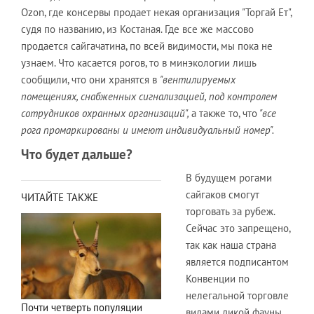
Ozon, где консервы продает некая организация "Торгай Ет",
судя по названию, из Костаная. Где все же массово
продается сайгачатина, по всей видимости, мы пока не
узнаем. Что касается рогов, то в минэкологии лишь
сообщили, что они хранятся в
"вентилируемых
помещениях, снабженных сигнализацией, под контролем
сотрудников охранных организаций",
а также то, что
"все
рога промаркированы и имеют индивидуальный номер".
Что будет дальше?
В будущем рогами
сайгаков смогут
ЧИТАЙТЕ ТАКЖЕ
торговать за рубеж.
Сейчас это запрещено,
так как наша страна
является подписантом
Конвенции по
нелегальной торговле
Почти четверть популяции
видами дикой фауны.