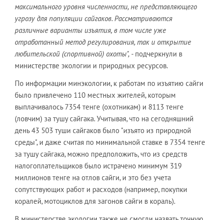
максимального уровня численности, не представляющего
угрозу для популяции сайгаков. Рассматриваются
различные варианты изъятия, в том числе уже
отработанный метод регулирования, так и открытие
любительской (спортивной) охоты",
- подчеркнули в
министерстве экологии и природных ресурсов.
По информации минэкологии, к работам по изъятию сайги
было привлечено 110 местных жителей, которым
выплачивалось 7354 тенге (охотникам) и 8113 тенге
(ловчим) за тушу сайгака. Учитывая, что на сегодняшний
день 43 503 туши сайгаков было "изъято из природной
среды", и даже считая по минимальной ставке в 7354 тенге
за тушу сайгака, можно предположить, что из средств
налогоплательщиков было истрачено минимум 319
миллионов тенге на отлов сайги, и это без учета
сопутствующих работ и расходов (например, покупки
коралей, мотоциклов для загонов сайги в кораль).
В министерстве экологии также не смогли назвать точную