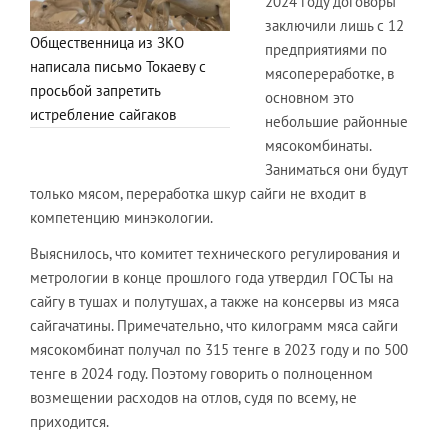
2024 году договоры
заключили лишь с 12
Общественница из ЗКО
предприятиями по
написала письмо Токаеву с
мясопереработке, в
просьбой запретить
основном это
истребление сайгаков
небольшие районные
мясокомбинаты.
Заниматься они будут
только мясом, переработка шкур сайги не входит в
компетенцию минэкологии.
Выяснилось, что комитет технического регулирования и
метрологии в конце прошлого года утвердил ГОСТы на
сайгу в тушах и полутушах, а также на консервы из мяса
сайгачатины. Примечательно, что килограмм мяса сайги
мясокомбинат получал по 315 тенге в 2023 году и по 500
тенге в 2024 году. Поэтому говорить о полноценном
возмещении расходов на отлов, судя по всему, не
приходится.