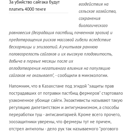
За убийство сайгака будут
воздействия на
платить 4000 тенге
сельское хозяйство,
сохранения
биологического
равновесия (деградация пастбищ, почвенная эрозия) и
предотвращения рисков массовой гибели вследствие
бескормицы и эпизоотий. А учитывая раннюю
половозрелость сайгаков и их высокую плодовитость,
добыча в первые месяцы после их
оплодотворения негативного влияния на популяцию
сайгаков не оказывает",
- сообщили в минэкологии.
Напомним, что в Казахстане под эгидой "защиты прав
пострадавших от потравки пастбищ фермеров" стартовало
узаконенное убоище сайги. Экоактивисты называют такую
регуляцию дилетантством и антигуманизмом, а способы
переработки туш - антисанитарией. Кроме всего прочего,
зоозащитники уверены, что фермеры тут не причем,
отстрел антилопы - дело рук так называемого "рогового