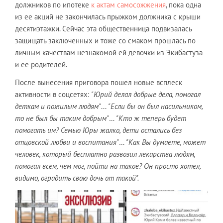
должников по ипотеке
к актам самосожжения
, пока одна
из ее акций не закончилась прыжком должника с крыши
десятиэтажки. Сейчас эта общественница подвизалась
защищать заключенных и тоже со смаком прошлась по
личным качествам незнакомой ей девочки из Экибастуза
и ее родителей.
После вынесения приговора пошел новые всплеск
активности в соцсетях:
"Юрий делал добрые дела, помогал
деткам и пожилым людям"
...
"Если бы он был насильником,
то не был бы таким добрым"
…
"Кто ж теперь будет
помогать им? Семью Юры жалко, дети остались без
отцовской любви и воспитания"
…
"Как Вы думаете, может
человек, который бесплатно развозил лекарства людям,
помогал всем, чем мог, пойти на такое? Он просто хотел,
видимо, оградить свою дочь от такой".