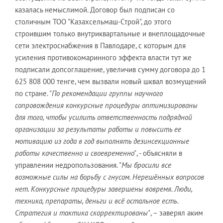
казалась немыслимой. Договор был подписан со
столичным ТОО "Казахсельмаш-Строй", до этого
строившим только внутриквартальные и внеплощадочные
сети электроснабжения в Павлодаре, с которым для
усиления противокомаринного эффекта власти тут же
подписали допсоглашение, увеличив сумму договора до 1
625 808 000 тенге, чем вызвали новый шквал возмущений
по стране. "
По рекомендации группы научного
сопровождения конкурсные процедуры оптимизированы
для того, чтобы усилить ответственность подрядной
организации за результаты работы и повысить ее
мотивацию из года в год выполнять дезинсекционные
работы качественно и своевременно"
, - объясняли в
управлении недропользования. "
Мы бросили все
возможные силы на борьбу с гнусом. Нерешённых вопросов
нет. Конкурсные процедуры завершены вовремя. Люди,
техника, препараты, деньги и всё остальное есть.
Стратегия и тактика скорректированы"
, – заверял аким