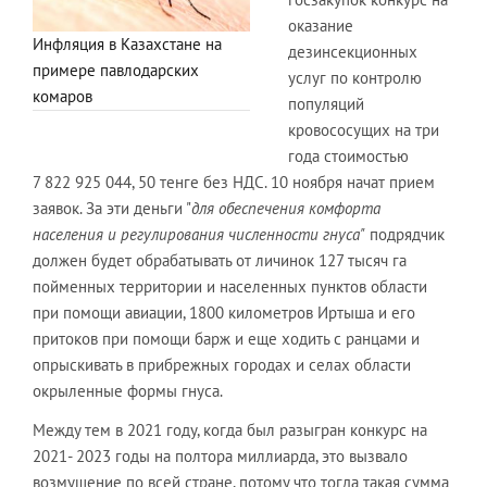
оказание
Инфляция в Казахстане на
дезинсекционных
примере павлодарских
услуг по контролю
комаров
популяций
кровососущих на три
года стоимостью
7 822 925 044, 50 тенге без НДС. 10 ноября начат прием
заявок. За эти деньги "
для обеспечения комфорта
населения и регулирования численности гнуса"
подрядчик
должен будет обрабатывать от личинок 127 тысяч га
пойменных территории и населенных пунктов области
при помощи авиации, 1800 километров Иртыша и его
притоков при помощи барж и еще ходить с ранцами и
опрыскивать в прибрежных городах и селах области
окрыленные формы гнуса.
Между тем в 2021 году, когда был разыгран конкурс на
2021- 2023 годы на полтора миллиарда, это вызвало
возмущение по всей стране, потому что тогда такая сумма