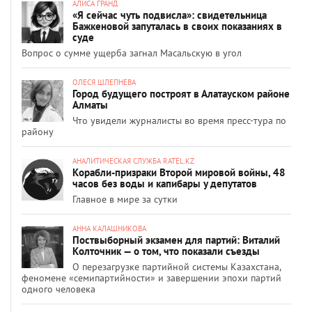
АЛИСА ГРАНД
«Я сейчас чуть подвисла»: свидетельница
Бажкеновой запуталась в своих показаниях в
суде
Вопрос о сумме ущерба загнал Масальскую в угол
ОЛЕСЯ ШЛЕПНЕВА
Город будущего построят в Алатауском районе
Алматы
Что увидели журналисты во время пресс-тура по
району
АНАЛИТИЧЕСКАЯ СЛУЖБА RATEL.KZ
Корабли-призраки Второй мировой войны, 48
часов без воды и капибары у депутатов
Главное в мире за сутки
АННА КАЛАШНИКОВА
Поствыборный экзамен для партий: Виталий
Колточник — о том, что показали съезды
О перезагрузке партийной системы Казахстана,
феномене «семипартийности» и завершении эпохи партий
одного человека