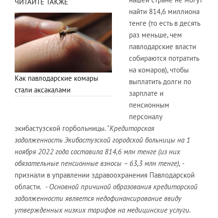
ЧИТАЙТЕ ТАКЖЕ
найти 814,6 миллиона
тенге (то есть в десять
раз меньше, чем
павлодарские власти
собираются потратить
на комаров), чтобы
Как павлодарские комары
выплатить долги по
стали аксакалами
зарплате и
пенсионным
персоналу
экибастузской горбольницы. "
Кредиторская
задолженность Экибастузской городской больницы на 1
ноября 2022 года составила 814,6 млн тенге (из них
обязательные пенсионные взносы – 63,3 млн тенге), -
признали в управлении здравоохранения Павлодарской
области.
- О
сновной причиной образования кредиторской
задолженности является недофинансирование ввиду
утвержденных низких тарифов на медицинские услуги.