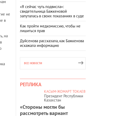
нам
«Я сейчас чуть подвисла»:
свидетельница Бажкеновой
гие не
запуталась в своих показаниях в суде
ые в
Как пройти медкомиссию, чтобы не
лишиться прав
ь, на
Дуйсенова рассказала, как Бажкенова
в
искажала информацию
ю
ика
ВСЕ НОВОСТИ
РЕПЛИКА
КАСЫМ-ЖОМАРТ ТОКАЕВ
Президент Республики
Казахстан
«Стороны могли бы
рассмотреть вариант