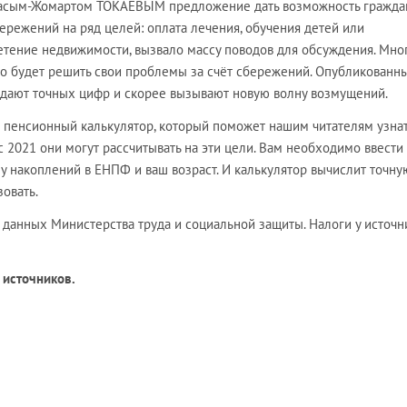
Касым-Жомартом ТОКАЕВЫМ предложение дать возможность гражда
ережений на ряд целей: оплата лечения, обучения детей или
етение недвижимости, вызвало массу поводов для обсуждения. Мно
о будет решить свои проблемы за счёт сбережений. Опубликованн
е дают точных цифр и скорее вызывают новую волну возмущений.
е пенсионный калькулятор, который поможет нашим читателям узнат
 2021 они могут рассчитывать на эти цели. Вам необходимо ввести 
у накоплений в ЕНПФ и ваш возраст. И калькулятор вычислит точну
овать.
 данных Министерства труда и социальной защиты. Налоги у источн
 источников.