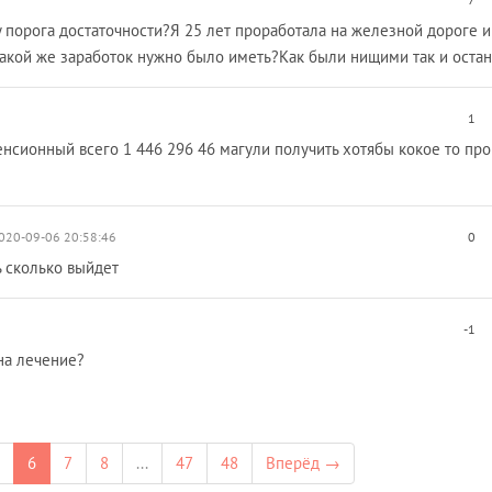
 порога достаточности?Я 25 лет проработала на железной дороге и
какой же заработок нужно было иметь?Как были нищими так и остан
1
енсионный всего 1 446 296 46 магули получить хотябы кокое то пр
020-09-06 20:58:46
0
ь сколько выйдет
-1
на лечение?
6
7
8
...
47
48
Вперёд →