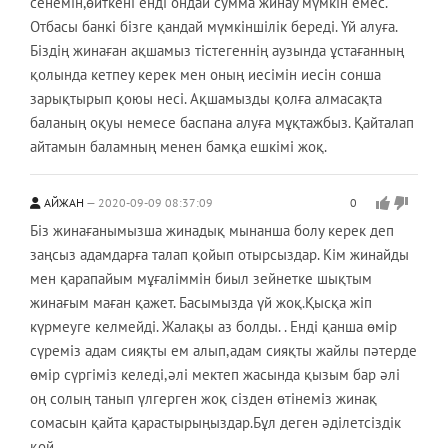
сенемін,өйткені енді ондай сумма жинау мүмкін емес.
Отбасы банкі бізге қандай мүмкіншілік береді. Үй алуға.
Біздің жинаған ақшамыз тістегеннің аузында ұстағанның
қолында кетпеу керек мен оның иесімін иесін сонша
зарықтырып қоюы несі. Ақшамызды қолға алмасақта
баланың оқуы немесе баспана алуға мұқтажбыз. Қайталап
айтамын баламның менен бамқа ешкімі жоқ.
АЙЖАН
2020-09-09 08:37:09
0
Біз жинағанымызша жинадық мынанша болу керек деп
заңсыз адамдарға талап қойып отырсыздар. Кім жинайды
мен қарапайым мұғаліммін биыл зейнетке шықтым
жинағым маған қажет. Басымызда үй жоқ.Қысқа жіп
күрмеуге келмейді. Жалақы аз болды. . Енді қанша өмір
сүреміз адам сияқты ем алып,адам сияқты жайлы пәтерде
өмір сүргіміз келеді,әлі мектеп жасында қызым бар әлі
оң солың танып үлгерген жоқ сізден өтінеміз жинақ
сомасын қайта қарастырыңыздар.Бұл деген әділетсіздік
қой.