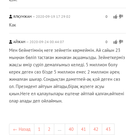
ЯЛҚУНЖАН
2020-09-19 17:29:02
0
Как
АЙЖАН
2020-09-24 00:44:07
0
Мен бейнетімнің неге зейнетін көрмеймін. Ай сайын 23
мыңнан бөліп тастаған жинаған ақшамызды. Зейнеткерміз
жақсы өмір сүріп демалғымыз келеді. 5 миллион болу
керек деген сөз бізде 5 миллион емес 2 миллион әрең
жиналған шығар. Сондықтан дәметпей-ақ қой деген сөз
ол. Президент айтуын айтады,бірақ жүзеге асуы
қиын.Неге ел қалаулылары ештеңе айтпай қалған,өйткені
олар алады деп ойлаймын.
← Назад
1
2
...
40
41
42
43