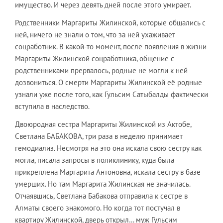
имущество. И через девять дней после этого умирает.
Родственники Маргариты Жилинской, которые общались с
ней, ничего не знали о том, что за ней ухаживает
соцработник. В какой-то момент, после появления в жизни
Маргариты Жилинской соцработника, общение с
родственниками прервалось, родные не могли к ней
дозвониться. О смерти Маргариты Жилинской её родные
узнали уже после того, как Гульсим Сатыбалды фактически
вступила в наследство.
Двоюродная сестра Маргариты Жилинской из Актобе,
Светлана БАБАКОВА, три раза в неделю принимает
гемодиализ. Несмотря на это она искала свою сестру как
могла, писала запросы в поликлинику, куда была
прикреплена Маргарита Антоновна, искала сестру в базе
умерших. Но там Маргарита Жилинская не значилась.
Отчаявшись, Светлана Бабакова отправила к сестре в
Алматы своего знакомого. Но когда тот постучал в
квартиру Жилинской, дверь открыл… муж Гульсим