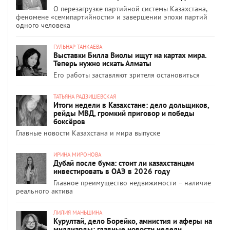
О перезагрузке партийной системы Казахстана,
феномене «семипартийности» и завершении эпохи партий
одного человека
ГУЛЬНАР ТАНКАЕВА
Выставки Билла Виолы ищут на картах мира.
Теперь нужно искать Алматы
Его работы заставляют зрителя остановиться
ТАТЬЯНА РАДЗИШЕВСКАЯ
Итоги недели в Казахстане: дело дольщиков,
рейды МВД, громкий приговор и победы
боксёров
Главные новости Казахстана и мира выпуске
ИРИНА МИРОНОВА
Дубай после бума: стоит ли казахстанцам
инвестировать в ОАЭ в 2026 году
Главное преимущество недвижимости – наличие
реального актива
ЛИЛИЯ МАНЬШИНА
Курултай, дело Борейко, амнистия и аферы на
миллиарды: главные новости недели