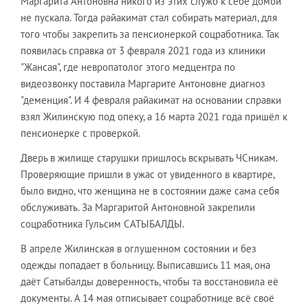
Маргарита Антоновна никого из этих служб к себе домой
не пускала. Тогда райакимат стал собирать материал, для
того чтобы закрепить за пенсионеркой соцработника. Так
появилась справка от 3 февраля 2021 года из клиники
"Жансая", где невропатолог этого медцентра по
видеозвонку поставила Маргарите Антоновне диагноз
"деменция". И 4 февраля райакимат на основании справки
взял Жилинскую под опеку, а 16 марта 2021 года пришёл к
пенсионерке с проверкой.
Дверь в жилище старушки пришлось вскрывать ЧСникам.
Проверяющие пришли в ужас от увиденного в квартире,
было видно, что женщина не в состоянии даже сама себя
обслуживать. За Маргаритой Антоновной закрепили
соцработника Гульсим САТЫБАЛДЫ.
В апреле Жилинская в оглушенном состоянии и без
одежды попадает в больницу. Выписавшись 11 мая, она
даёт Сатыбалды доверенность, чтобы та восстановила её
документы. А 14 мая отписывает соцработнице всё своё