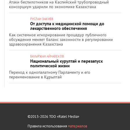
Атаки беспилотников на Каспийский трубопроводный
консорциум ударили по экономике Казахстана
РУСЛАН ЗАКИЕВ
От доступа к медицинской помощи до
лекарственного обеспечения
Как системное игнорирование процедур публичного
обсуждения меняет баланс законности в регулировании
здравоохранения Казахстана
БАУЫРЖАН АЙНАБЕКОВ
Национальный курултай и перезапуск
политической жизни
Переход к однопалатному Парламенту и его
переименование в Құрылтай
©2013-2026 ТОО «Ratel Media»
Правила использования
материалов