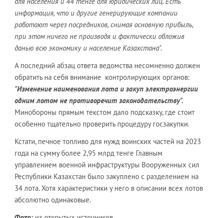
для населения и 44 тенге для юридических лиц. Есть
информация, что и другие генерирующие компании
работают через посредников, снимая основную прибыль,
при этом ничего не производя и фактически обложив
данью всю экономику и население Казахстана".
А последний абзац ответа ведомства несомненно должен
обратить на себя внимание контролирующих органов:
"Изменение наименования лота и закуп электроэнергии
одним лотом не противоречит законодательству".
Минобороны прямым текстом дало подсказку, где стоит
особенно тщательно проверить процедуру госзакупки.
Кстати, печное топливо для нужд воинских частей на 2023
года на сумму более 2,95 млрд тенге Главным
управлением военной инфраструктуры Вооруженных сил
Республики Казахстан было закуплено с разделением на
34 лота. Хотя характеристики у него в описании всех лотов
абсолютно одинаковые.
Фото:
из открытых источников.