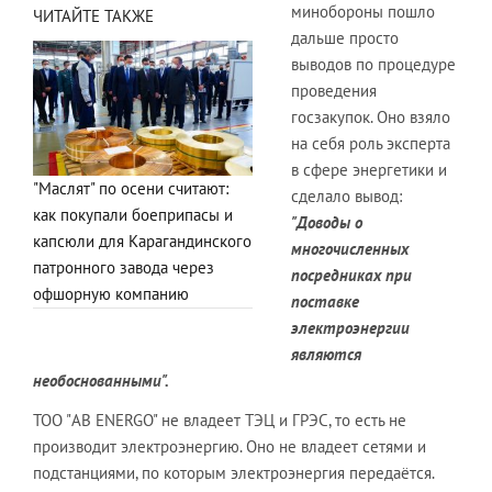
минобороны пошло
ЧИТАЙТЕ ТАКЖЕ
дальше просто
выводов по процедуре
проведения
госзакупок. Оно взяло
на себя роль эксперта
в сфере энергетики и
"Маслят" по осени считают:
сделало вывод:
как покупали боеприпасы и
"Доводы о
капсюли для Карагандинского
многочисленных
патронного завода через
посредниках при
офшорную компанию
поставке
электроэнергии
являются
необоснованными".
ТОО "AB ENERGO" не владеет ТЭЦ и ГРЭС, то есть не
производит электроэнергию. Оно не владеет сетями и
подстанциями, по которым электроэнергия передаётся.