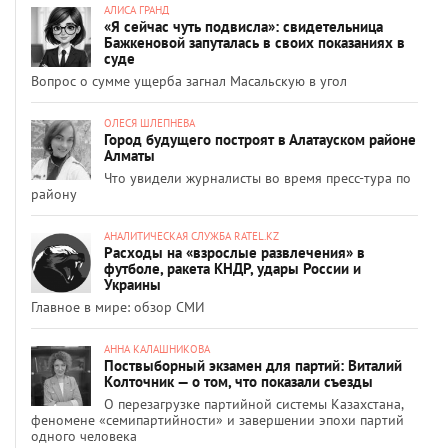
АЛИСА ГРАНД
«Я сейчас чуть подвисла»: свидетельница
Бажкеновой запуталась в своих показаниях в
суде
Вопрос о сумме ущерба загнал Масальскую в угол
ОЛЕСЯ ШЛЕПНЕВА
Город будущего построят в Алатауском районе
Алматы
Что увидели журналисты во время пресс-тура по
району
АНАЛИТИЧЕСКАЯ СЛУЖБА RATEL.KZ
Расходы на «взрослые развлечения» в
футболе, ракета КНДР, удары России и
Украины
Главное в мире: обзор СМИ
АННА КАЛАШНИКОВА
Поствыборный экзамен для партий: Виталий
Колточник — о том, что показали съезды
О перезагрузке партийной системы Казахстана,
феномене «семипартийности» и завершении эпохи партий
одного человека