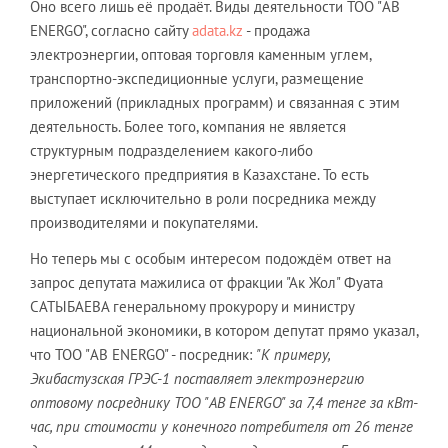
Оно всего лишь её продаёт. Виды деятельности ТОО "AB
ENERGO", согласно сайту
adata.kz
- продажа
электроэнергии, оптовая торговля каменным углем,
транспортно-экспедиционные услуги, размещение
приложений (прикладных программ) и связанная с этим
деятельность. Более того, компания не является
структурным подразделением какого-либо
энергетического предприятия в Казахстане. То есть
выступает исключительно в роли посредника между
производителями и покупателями.
Но теперь мы с особым интересом подождём ответ на
запрос депутата мажилиса от фракции "Ак Жол" Фуата
САТЫБАЕВА генеральному прокурору и министру
национальной экономики, в котором депутат прямо указал,
что ТОО "AB ENERGO" - посредник:
"К примеру,
Экибастузская ГРЭС-1 поставляет электроэнергию
оптовому посреднику ТОО "AB ENERGO" за 7,4 тенге за кВт-
час, при стоимости у конечного потребителя от 26 тенге