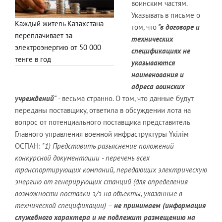
воинским частям.
Указывать в письме о
Каждый житель Казахстана
том, что
"в договоре и
переплачивает за
технических
электроэнергию от 50 000
спецификациях не
тенге в год
указываются
наименования и
адреса воинских
учреждений"
- весьма странно. О том, что данные будут
переданы поставщику, ответила в обсуждении лота на
вопрос от потенциального поставщика представитель
Главного управления военной инфраструктуры Үкiлiм
ОСПАН:
"1) Представить разъяснение положений
конкурсной документации - перечень всех
транспортирующих компаний, передающих электрическую
энергию от генерирующих станций (для определения
возможности поставки э/э на объекты, указанные в
технической спецификации) –
не принимаем (информация
служебного характера и не подлежит размещению на