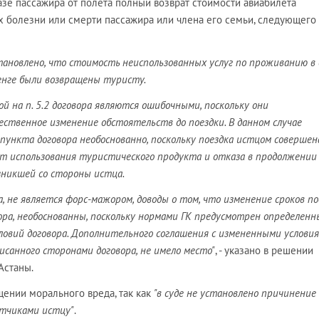
зе пассажира от полёта полный возврат стоимости авиабилета
х болезни или смерти пассажира или члена его семьи, следующего
ановлено, что стоимость неиспользованных услуг по проживанию в
енге были возвращены туристу.
й на п. 5.2 договора являются ошибочными, поскольку они
твенное изменение обстоятельств до поездки. В данном случае
 пункта договора необоснованно, поскольку поездка истцом совершена
т использования туристического продукта и отказа в продолжении
зникшей со стороны истца.
, не является форс-мажором, доводы о том, что изменение сроков по
ора, необоснованны, поскольку нормами ГК предусмотрен определенн
ловий договора. Дополнительного соглашения с измененными услови
исанного сторонами договора, не имело место"
, - указано в решении
Астаны.
щении морального вреда, так как
"в суде не установлено причинение
етчиками истцу"
.