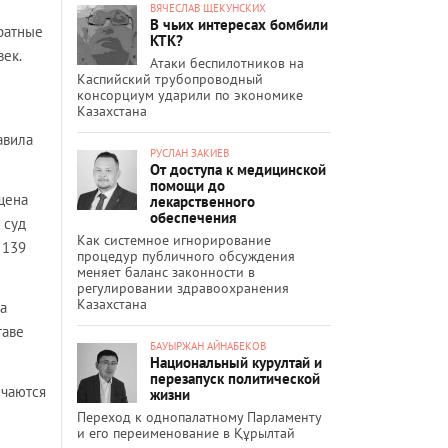
ВЯЧЕСЛАВ ЩЕКУНСКИХ
В чьих интересах бомбили
братные
КТК?
век.
Атаки беспилотников на
Каспийский трубопроводный
консорциум ударили по экономике
Казахстана
авила
РУСЛАН ЗАКИЕВ
От доступа к медицинской
помощи до
щена
лекарственного
обеспечения
 суд
Как системное игнорирование
 139
процедур публичного обсуждения
меняет баланс законности в
регулировании здравоохранения
Казахстана
ра
таве
БАУЫРЖАН АЙНАБЕКОВ
Национальный курултай и
перезапуск политической
ичаются
жизни
Переход к однопалатному Парламенту
и его переименование в Құрылтай