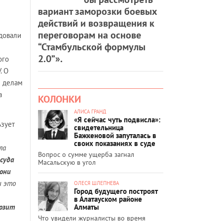
вариант заморозки боевых
действий и возвращения к
переговорам на основе
довали
“Стамбульской формулы
2.0”».
ого
. О
м делам
а
КОЛОНКИ
АЛИСА ГРАНД
«Я сейчас чуть подвисла»:
ьзует
свидетельница
Бажкеновой запуталась в
своих показаниях в суде
ла
Вопрос о сумме ущерба загнал
 суда
Масальскую в угол
 они
и это
ОЛЕСЯ ШЛЕПНЕВА
Город будущего построят
в Алатауском районе
Алматы
возит
Что увидели журналисты во время