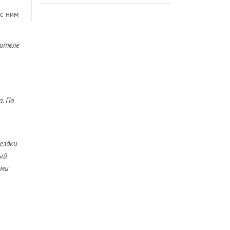
 с ним
 отеле
. По
ездки
ый
ями