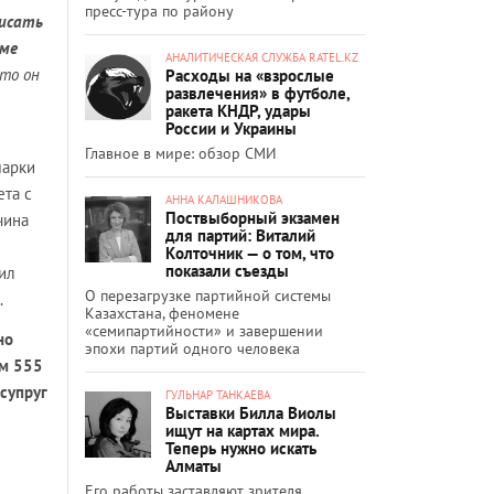
пресс-тура по району
писать
еме
АНАЛИТИЧЕСКАЯ СЛУЖБА RATEL.KZ
то он
Расходы на «взрослые
развлечения» в футболе,
ракета КНДР, удары
России и Украины
Главное в мире: обзор СМИ
марки
ета с
АННА КАЛАШНИКОВА
Поствыборный экзамен
чина
для партий: Виталий
Колточник — о том, что
показали съезды
жил
О перезагрузке партийной системы
.
Казахстана, феномене
«семипартийности» и завершении
но
эпохи партий одного человека
ом 555
супруг
ГУЛЬНАР ТАНКАЕВА
Выставки Билла Виолы
ищут на картах мира.
Теперь нужно искать
Алматы
Его работы заставляют зрителя