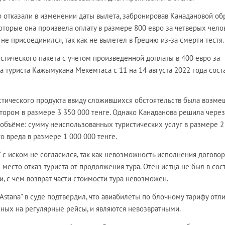
р отказали в изменении даты вылета, забронировав Канадановой о
 которые она произвела оплату в размере 800 евро за четверых чело
не присоединился, так как не вылетел в Грецию из-за смерти тестя.
истического пакета с учётом произведенной доплаты в 400 евро за
 туриста Кажымукана Мекемтаса с 11 на 14 августа 2022 года сост
истического продукта ввиду сложившихся обстоятельств была возме
тором в размере 3 350 000 тенге. Однако Канаданова решила через
 объёме: сумму неиспользованных туристических услуг в размере 2
о вреда в размере 1 000 000 тенге.
" с иском не согласился, так как невозможность исполнения догово
 место отказ туриста от продолжения тура. Отец истца не был в сос
и, с чем возврат части стоимости тура невозможен.
 Astana" в суде подтвердил, что авиабилеты по блочному тарифу отл
нных на регулярные рейсы, и являются невозвратными.