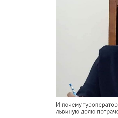
И почему туроператор
львиную долю потраче