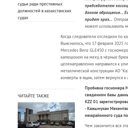
судьи ради престижных
председателем кассац
должностей в казахстанских
данное обращение… Ес
судах
придет крах…
Отправл
может использовать ме
Когда следователи отследили по ка
Выяснилось, что 17 февраля 2025 г
Mercedes Benz GLE450 с госномером
капюшоном на меху, в чёрные брюки
целенаправленно направился к ули
металлической конструкции АО "Казп
конверты в ящик, затем вернулся к
Пробивка госномера M
сведениям базы данн
ЧИТАЙТЕ ТАКЖЕ
KZZ 01 зарегистриров
- Кажымукан Мекемта
межрайонного суда по
Чем закончится вся эт