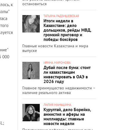
остановиться
лось, к
жолы"
ТАТЬЯНА РАДЗИШЕВСКАЯ
таса
Итоги недели в
Казахстане: дело
этого
дольщиков, рейды МВД,
ьзуется
громкий приговор и
победы боксёров
Главные новости Казахстана и мира
ние"
выпуске
5 000
ИРИНА МИРОНОВА
Дубай после бума: стоит
ли казахстанцам
инвестировать в ОАЭ в
2026 году
Главное преимущество недвижимости –
наличие реального актива
ЛИЛИЯ МАНЬШИНА
Курултай, дело Борейко,
амнистия и аферы на
миллиарды: главные
BL;
новости недели
Политические реформы, громкие суды