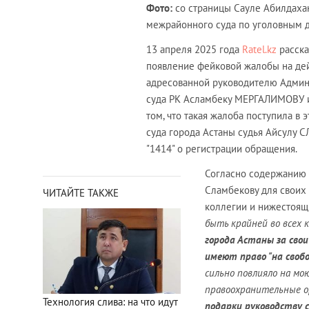
Фото:
со страницы Сауле Абилдаха
межрайонного суда по уголовным 
13 апреля 2025 года
Ratel.kz
расск
появление фейковой жалобы на де
адресованной руководителю Админ
суда РК Асламбеку МЕРГАЛИМОВУ 
том, что такая жалоба поступила в
суда города Астаны судья Айсулу 
"1414" о регистрации обращения.
Согласно содержанию 
Сламбекову для своих 
ЧИТАЙТЕ ТАКЖЕ
коллегии и нижестоящ
быть крайней во всех
города Астаны за сво
имеют право "на свобо
сильно повлияло на мо
правоохранительные о
Технология слива: на что идут
подарки руководству