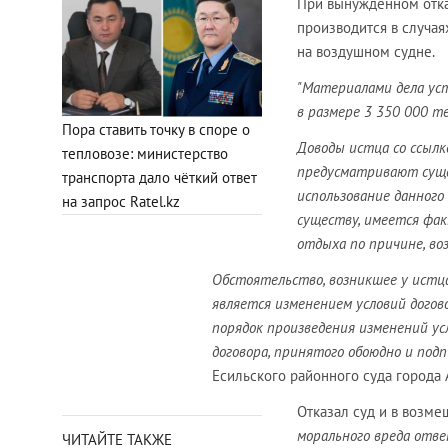
При вынужденном отка
производится в случая
на воздушном судне.
"Материалами дела уст
в размере 3 350 000 т
Пора ставить точку в споре о
Доводы истца со ссылко
тепловозе: министерство
предусматривают сущес
транспорта дало чёткий ответ
использование данного
на запрос Ratel.kz
существу, имеется фак
отдыха по причине, во
Обстоятельство, возникшее у истца
является изменением условий догов
порядок произведения изменений ус
договора, принятого обоюдно и подп
Есильского районного суда города 
Отказал суд и в возме
морального вреда отв
ЧИТАЙТЕ ТАКЖЕ