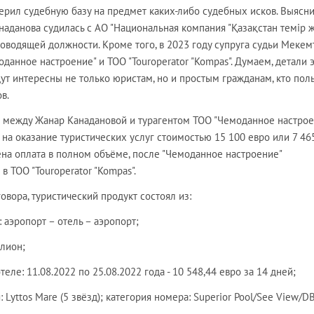
рил судебную базу на предмет каких-либо судебных исков. Выясни
наданова судилась с АО "Национальная компания "Қазақстан темір 
ководящей должности. Кроме того, в 2023 году супруга судьи Мекем
оданное настроение" и ТОО "Touroperator "Kompas". Думаем, детали 
ут интересны не только юристам, но и простым гражданам, кто пол
в.
да между Жанар Канадановой и турагентом ТОО "Чемоданное настрое
на оказание туристических услуг стоимостью 15 100 евро или 7 46
ена оплата в полном объёме, после "Чемоданное настроение"
 ТОО "Touroperator "Kompas".
овора, туристический продукт состоял из:
 аэропорт – отель – аэропорт;
клион;
теле: 11.08.2022 по 25.08.2022 года - 10 548,44 евро за 14 дней;
 Lyttos Mare (5 звёзд); категория номера: Superior Pool/See View/D