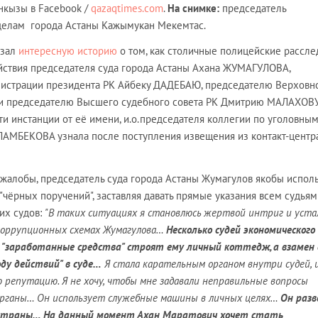
нкызы в Facebook /
qazaqtimes.com
.
На снимке:
председатель
делам города Астаны Кажымукан Мекемтас.
азал
интересную историю
о том, как столичные полицейские рассле
йствия председателя суда города Астаны Ахана ЖУМАГУЛОВА,
истрации президента РК Айбеку ДАДЕБАЮ, председателю Верховн
и председателю Высшего судебного совета РК Дмитрию МАЛАХОВУ
 эти инстанции от её имени, и.о.председателя коллегии по уголовны
СЛАМБЕКОВА узнала после поступления извещения из контакт-центр
жалобы, председатель суда города Астаны Жумагулов якобы испол
"чёрных поручений", заставляя давать прямые указания всем судьям
их судов:
"В таких ситуациях я становлюсь жертвой интриг и уста
 коррупционных схемах Жумагулова…
Несколько судей экономического
и "заработанные средства" строят ему личный коттедж, а взамен
ду действий" в суде…
Я стала карательным органом внутри судей, 
ю репутацию. Я не хочу, чтобы мне задавали неправильные вопросы
рганы… Он использует служебные машины в личных целях…
Он раз
 страны… На данный момент Ахан Маратович хочет стать