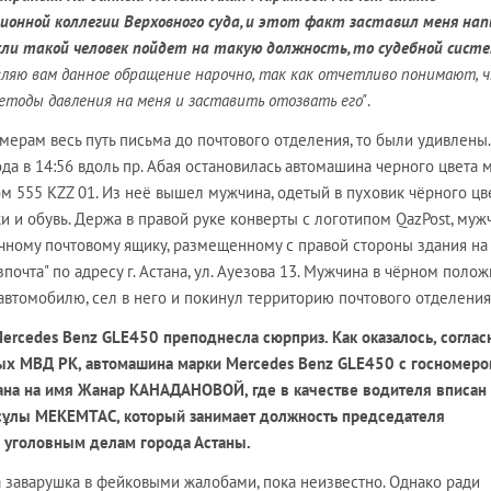
ионной коллегии Верховного суда, и этот факт заставил меня на
ли такой человек пойдет на такую должность, то судебной сист
яю вам данное обращение нарочно, так как отчетливо понимают, ч
тоды давления на меня и заставить отозвать его"
.
мерам весь путь письма до почтового отделения, то были удивлены.
ода в 14:56 вдоль пр. Абая остановилась автомашина черного цвета 
 555 KZZ 01. Из неё вышел мужчина, одетый в пуховик чёрного цв
 и обувь. Держа в правой руке конверты с логотипом QazPost, муж
чному почтовому ящику, размещенному с правой стороны здания на
очта" по адресу г. Астана, ул. Ауезова 13. Мужчина в чёрном поло
 автомобилю, сел в него и покинул территорию почтового отделения
ercedes Benz GLE450 преподнесла сюрприз. Как оказалось, соглас
ых МВД РК, автомашина марки Mercedes Benz GLE450 с госномер
ана на имя Жанар КАНАДАНОВОЙ, где в качестве водителя вписан 
сұлы МЕКЕМТАС, который занимает должность председателя
 уголовным делам города Астаны.
а заварушка в фейковыми жалобами, пока неизвестно. Однако ради