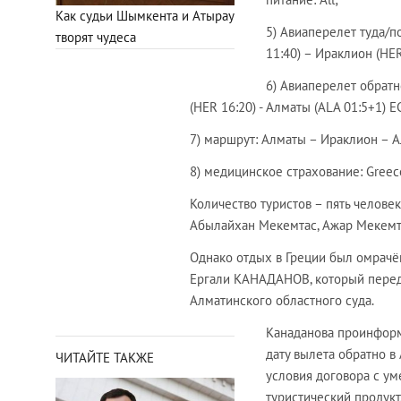
Как судьи Шымкента и Атырау
5) Авиаперелет туда/
творят чудеса
11:40) – Ираклион (HE
6) Авиаперелет обрат
(HER 16:20) - Алматы (ALA 01:5+1) 
7) маршрут: Алматы – Ираклион – 
8) медицинское страхование: Greec
Количество туристов – пять челове
Абылайхан Мекемтас, Ажар Мекемт
Однако отдых в Греции был омрачён
Ергали КАНАДАНОВ, который перед
Алматинского областного суда.
Канаданова проинформ
дату вылета обратно в 
ЧИТАЙТЕ ТАКЖЕ
условия договора с у
туристический продукт