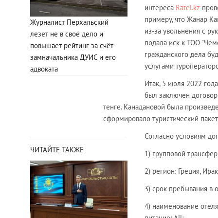
интереса
Ratel.kz
прове
примеру, что Жанар Ка
Журналист Перхальский
из-за увольнения с ру
лезет не в своё дело и
подала иск к ТОО "Чем
повышает рейтинг за счёт
гражданского дела буд
замначальника ДУИС и его
услугами туроператоро
адвоката
Итак, 5 июля 2022 го
был заключен договор 
тенге. Канадановой была произвед
сформировало туристический пакет в
Согласно условиям дог
ЧИТАЙТЕ ТАКЖЕ
1) групповой трансфер:
2) регион: Греция, Ира
3) срок пребывания в о
4) наименование отеля:
питание: All;