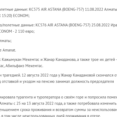
полетные данные: КС575 AIR ASTANA (BOENG-757) 11.08.2022 Алматы
R 15:20) ECONOM;
но/полетные данные: КС576 AIR ASTANA (BOENG-757) 25.08.2022 Ир
ECONOM - 2 110 евро;
Алматы;
e Amanat.
к: Кажымукан Мекемтас и Жанар Канаданова, а также трое их детей -
ас, Абильфаиз Мекемтас.
 трагедией. 12 августа 2022 года у Жанар Канадановой скончался о
 отставкой и уходом на пенсию занимал должность председателя
ировала турагента и туроператора о своём горе и попросила поме
Алматы с 25 на 13 августа 2022 года, а также потребовала изменить
меньшением срока проживания и возвратом суммы за неиспользова
, в том числе неиспользованных дней проживания в отеле.