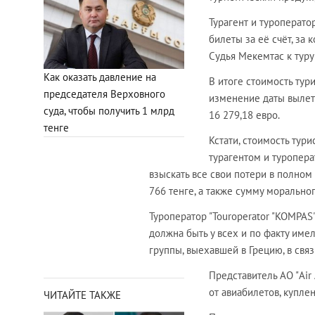
Турагент и туроперато
билеты за её счёт, за
Судья Мекемтас к туру 
Как оказать давление на
В итоге стоимость тур
председателя Верховного
изменение даты вылета
суда, чтобы получить 1 млрд
16 279,18 евро.
тенге
Кстати, стоимость тур
турагентом и туропера
взыскать все свои потери в полном
766 тенге, а также сумму моральног
Туроператор "Touroperator "KOMPAS
должна быть у всех и по факту имел
группы, выехавшей в Грецию, в связ
Представитель АО "Air
от авиабилетов, купле
ЧИТАЙТЕ ТАКЖЕ