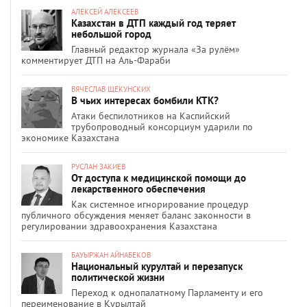
АЛЕКСЕЙ АЛЕКСЕЕВ
Казахстан в ДТП каждый год теряет
небольшой город
Главный редактор журнала «За рулём»
комментирует ДТП на Аль-Фараби
ВЯЧЕСЛАВ ЩЕКУНСКИХ
В чьих интересах бомбили КТК?
Атаки беспилотников на Каспийский
трубопроводный консорциум ударили по
экономике Казахстана
РУСЛАН ЗАКИЕВ
От доступа к медицинской помощи до
лекарственного обеспечения
Как системное игнорирование процедур
публичного обсуждения меняет баланс законности в
регулировании здравоохранения Казахстана
БАУЫРЖАН АЙНАБЕКОВ
Национальный курултай и перезапуск
политической жизни
Переход к однопалатному Парламенту и его
переименование в Құрылтай