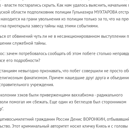
- власти постарались скрыть. Как нам удалось выяснить, начальник 
ской области подполковник полиции Гульназира МУХТАРОВА отстр
находится на грани увольнения из полиции только за то, что на пре
гка приоткрыла завесу тайны над этими событиями.
ься от обвинений чуть ли не в несанкционированном выступлении 
шении служебной тайны.
ос: зачем потребовалось сообщать об этом побеге столько неправд
все его подробности?
станциям невыгодно признавать, что побег совершили не просто о
религиозным фанатизмом. Причем нашедшие друг друга и объедин
исправительного учреждения.
 колонии зэков были приверженцами ваххабизма - радикального
 с воли помогал им сбежать. Еще один из беглецов был сторонником
”.
дцативосьмилетний гражданин России Денис ВОРОНКИН, отбывавши
ство. Этот криминальный авторитет носил кличку Князь и с головы 