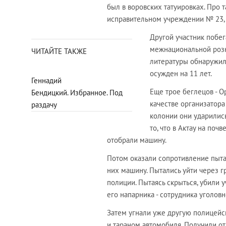
был в воровских татуировках. Про та
исправительном учреждении № 23, о
Другой участник побе
межнацио­нальной роз
ЧИТАЙТЕ ТАКЖЕ
литературы обнаружили
осужден на 11 лет.
Геннадий
Еще трое беглецов -
Бендицкий. Избранное. Под
качестве организатора
раздачу
колонии они ударились
то, что в Актау на по
отобрали машину.
Потом оказали сопротивление пыта
них машину. Пытались уйти через г
полиции. Пытаясь скрыться, убили
его напарника - сотрудника уголо
Затем угнали уже другую полицейс
и тараном автомобиля. Получили от