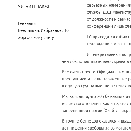
серьезных намерениях 
ЧИТАЙТЕ ТАКЖЕ
службы ДВД Мангистау
от должности и сейчас 
Геннадий
конференции лишь сле
Бендицкий. Избранное. По
Ей приходится отбиват
хоргосскому счёту
телевидению и разгла
И теперь главный вопр
чему было так тщательно скрывать 
Все очень просто. Официальным ин
преступники, а люди, зараженные 
в единую группу именно в стенах 
Мы выяснили, что 20 сбежавших из
исламского течения. Как и те, кто
запрещенной партии “Хизб ут-Тахрир
В группе беглецов оказался и два
лет лишения свободы за вымогатель