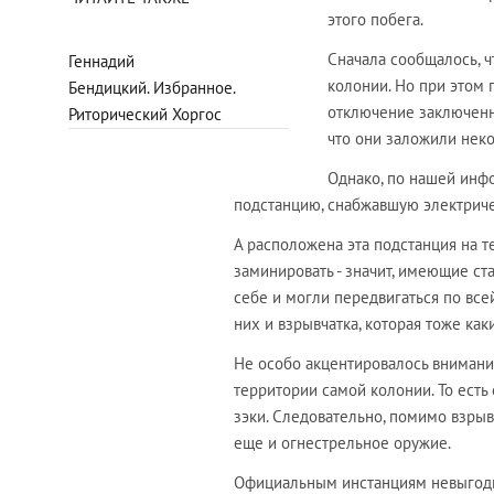
этого побега.
Сначала сообщалось, 
Геннадий
колонии. Но при этом 
Бендицкий. Избранное.
отключение заключенн
Риторический Хоргос
что они заложили неко
Однако, по нашей инфо
подстанцию, снабжавшую электрич
А расположена эта подстанция на 
заминировать - значит, имеющие с
себе и могли передвигаться по все
них и взрывчатка, которая тоже ка
Не особо акцентировалось внимани
территории самой колонии. То есть 
зэки. Следовательно, помимо взрыв
еще и огнестрельное оружие.
Официальным инстанциям невыгодно