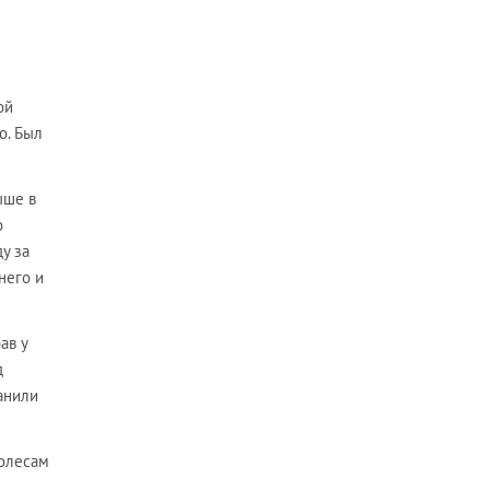
ой
о. Был
ыше в
о
у за
него и
ав у
д
анили
колесам