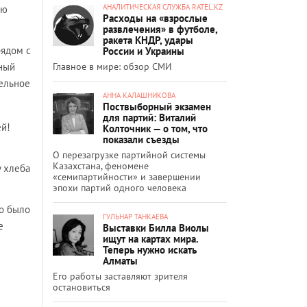
АНАЛИТИЧЕСКАЯ СЛУЖБА RATEL.KZ
ую
Расходы на «взрослые
развлечения» в футболе,
ракета КНДР, удары
рядом с
России и Украины
Главное в мире: обзор СМИ
нный
дельное
АННА КАЛАШНИКОВА
Поствыборный экзамен
для партий: Виталий
ей!
Колточник — о том, что
показали съезды
О перезагрузке партийной системы
Казахстана, феномене
у хлеба
«семипартийности» и завершении
эпохи партий одного человека
но было
ГУЛЬНАР ТАНКАЕВА
е
Выставки Билла Виолы
ищут на картах мира.
Теперь нужно искать
Алматы
Его работы заставляют зрителя
остановиться