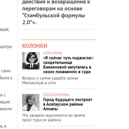
действий и возвращения к
переговорам на основе
“Стамбульской формулы
2.0”».
ация,
КОЛОНКИ
 целую
АЛИСА ГРАНД
«Я сейчас чуть подвисла»:
свидетельница
Бажкеновой запуталась в
 сами
своих показаниях в суде
Была у
Вопрос о сумме ущерба загнал
Масальскую в угол
и с
ОЛЕСЯ ШЛЕПНЕВА
Город будущего построят
жавшие
в Алатауском районе
Алматы
 имели
Что увидели журналисты во время
пресс-тура по району
, а