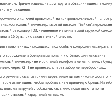
натизмом. Причем нашедшие друг друга и объединившиеся в един
льного учреждения.
ороженного колючей проволокой, на контрольно-следовой полосе 
гладкоствольный винчестер, газовый пистолет “Байкал”, передела
газовый револьвер ТОЗ, начиненное металлической стружкой само
тила и 16 бутылок с зажигательной смесью.
для заключенных, находящихся под особым контролем надзирател
е это вооружение и боеприпасы попали к отбывающим наказание
мповый винчестер - не мобильный телефон и не напильник, в булк
заметно через КПП не пронесешь, через забор не перебросишь…
гого режима оказался тонким деревянным штакетником, и достаточ
мпером автомашины, чтобы пробить в нем приличную брешь. Ни теб
 плит, ни патрулей с собаками, как в кино показывают, а почти
и один отважный караульный на вышке.