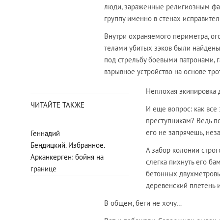
люди, зараженные религиозным фа
группу именно в стенах исправите
Внутри охраняемого периметра, ог
телами убитых зэков были найдены 
под стрельбу боевыми патронами, 
взрывное устройство на основе тро
Неплохая экипировка 
ЧИТАЙТЕ ТАКЖЕ
И еще вопрос: как вс
преступникам? Ведь по
его не запрячешь, не
Геннадий
Бендицкий. Избранное.
А забор колонии стро
Арканкерген: бойня на
слегка пихнуть его ба
границе
бетонных двухметровых
деревенский плетень 
В общем, беги не хочу…