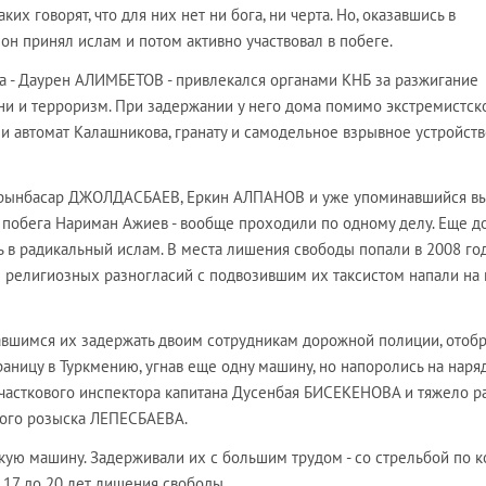
ких говорят, что для них нет ни бога, ни черта. Но, оказавшись в
н принял ислам и потом активно участвовал в побеге.
га - Даурен АЛИМБЕТОВ - привлекался органами КНБ за разжигание
ни и терроризм. При задержании у него дома помимо экстремистск
 автомат Калашникова, гранату и самодельное взрывное устройств
 Орынбасар ДЖОЛДАСБАЕВ, Еркин АЛПАНОВ и уже упоминавшийся в
 побега Нариман Ажиев - вообще проходили по одному делу. Еще д
 в радикальный ислам. В места лишения свободы попали в 2008 год
чве религиозных разногласий с подвозившим их таксистом напали на 
вшимся их задержать двоим сотрудникам дорожной полиции, отобр
раницу в Туркмению, угнав еще одну машину, но напоролись на наря
 участкового инспектора капитана Дусенбая БИСЕКЕНОВА и тяжело р
вного розыска ЛЕПЕСБАЕВА.
кую машину. Задерживали их с большим трудом - со стрельбой по 
 17 до 20 лет лишения свободы.