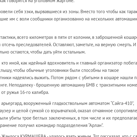
как говорится на уголовном жаргоне.
повели себя зэки, вырвавшиеся из зоны. Вместо того чтобы как тара
авшие им с воли сообщники организованно на нескольких автомаши
актики, всего километрах в пяти от колонии, в заброшенной кошар
 отсечь преследователей. Оставляют, заметьте, на верную смерть. И
ьно остаются, чтобы дать уйти остальным.
 кто иной, как идейный вдохновитель и главный организатор побег
лышу, чтобы обычные уголовники были способны на такое
тники надеялись выжить. Потом рядом с убитыми в кошаре нашли па
енге. Неподалеку - брошенную автомашину БМВ с транзитными номе
 от ружья 16-го калибра.
арьергард, вооруженный гладкоствольным автоматом “Сайга-410”,
узер и целой сумкой со взрывчаткой, оказал отчаянное сопротивле
были убиты трое беглых заключенных, в том числе и их предполаг
 ранение получил командир подразделения “Арлан”.
 Жандоса КУРМАШЕВА - удалось взять живым. Тот рассказал, что с с