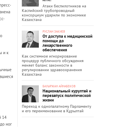
пресс-
Атаки беспилотников на
Каспийский трубопроводный
анена
консорциум ударили по экономике
сс-
Казахстана
РУСЛАН ЗАКИЕВ
по
От доступа к медицинской
помощи до
лекарственного
обеспечения
ы и к
Как системное игнорирование
процедур публичного обсуждения
меняет баланс законности в
бычные
регулировании здравоохранения
Казахстана
ившиеся
БАУЫРЖАН АЙНАБЕКОВ
Национальный курултай и
перезапуск политической
жизни
Переход к однопалатному Парламенту
и его переименование в Құрылтай
й 14
до ног