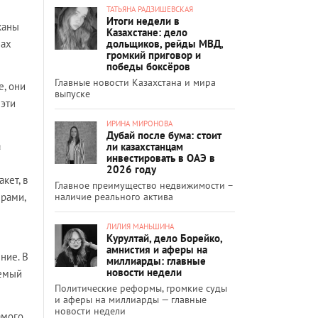
ТАТЬЯНА РАДЗИШЕВСКАЯ
Итоги недели в
каны
Казахстане: дело
дольщиков, рейды МВД,
нах
громкий приговор и
победы боксёров
Главные новости Казахстана и мира
е, они
выпуске
 эти
ИРИНА МИРОНОВА
Дубай после бума: стоит
а
ли казахстанцам
инвестировать в ОАЭ в
2026 году
кет, в
Главное преимущество недвижимости –
наличие реального актива
рами,
ЛИЛИЯ МАНЬШИНА
Курултай, дело Борейко,
амнистия и аферы на
ние. В
миллиарды: главные
новости недели
аемый
Политические реформы, громкие суды
и аферы на миллиарды — главные
новости недели
амого