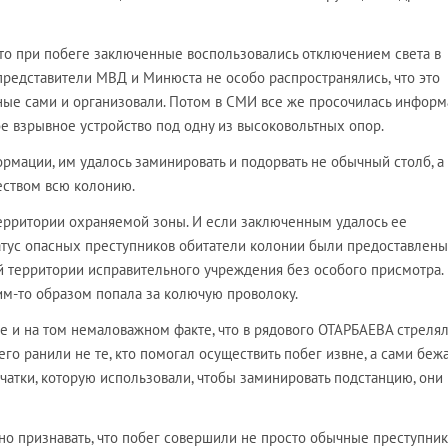
что при побеге заключенные воспользовались отключением света в
представители МВД и Минюста не особо распространялись, что это
ые сами и организовали. Потом в СМИ все же просочилась информ
е взрывное устройство под одну из высоковольтных опор.
рмации, им удалось заминировать и подорвать не обычный столб, а
еством всю колонию.
территории охраняемой зоны. И если заключенным удалось ее
татус опасных преступников обитатели колонии были предоставлены
й территории исправительного учреждения без особого присмотра. 
ким-то образом попала за колючую проволоку.
е и на том немаловажном факте, что в рядового ОТАРБАЕВА стрелял
его ранили не те, кто помогал осуществить побег извне, а сами бе
чатки, которую использовали, чтобы заминировать подстанцию, они
 признавать, что побег совершили не просто обычные преступники