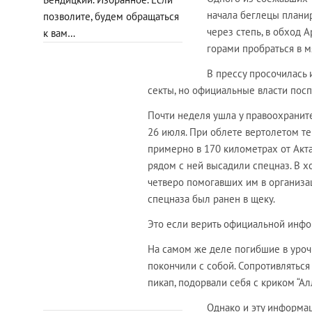
начала беглецы планиро
позволите, будем обращаться
через степь, в обход 
к вам…
горами пробраться в
В прессу просочилась
секты, но официальные власти пос
Почти неделя ушла у правоохранит
26 июля. При облете вертолетом те
примерно в 170 километрах от Акта
рядом с ней высадили спецназ. В 
четверо помогавших им в организац
спецназа был ранен в щеку.
Это если верить официальной инфо
На самом же деле погибшие в уро
покончили с собой. Сопротивляться
пикап, подорвали себя с криком “Алл
Однако и эту информа