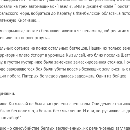
вали на трех автомашинах - “Газели”, БМВ и джипе-пикапе “Тойота” 
Аральского моря, добраться до Каратау в Жамбылской области, а пот
 мятежную Киргизию…
 информация, что все сбежавшие являются членами одной религиоз
пешили это опровергнуть…
ельных органов на поиск остальных беглецов. Нашли их только ве
рритории плато Устюрт в урочище Кызылсай, что близ поселка Шет
у, в густом кустарнике была замечена замаскированная стоянка. Но
ходе завязавшегося боя были убиты восемь бежавших заключенных 
ии побега. Пятерых беглецов удалось задержать. Один из бойцов
рмации.
чище Кызылсай не были застрелены спецназом. Они демонстративн
 было бесполезно, а бежать бессмысленно. И они, погрузившись в д
ах акбар!”.
цию - о самоубийстве беглых заключенных, их религиозных взгляда