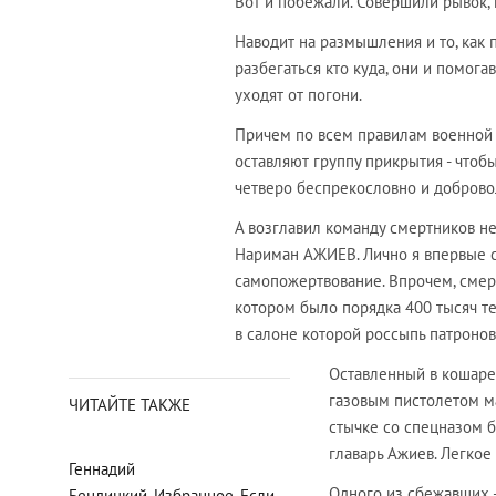
Вот и побежали. Совершили рывок, 
Наводит на размышления и то, как 
разбегаться кто куда, они и помог
уходят от погони.
Причем по всем правилам военной т
оставляют группу прикрытия - чтобы
четверо беспрекословно и добровол
А возглавил команду смертников не
Нариман АЖИЕВ. Лично я впервые с
самопожертвование. Впрочем, смер
котором было порядка 400 тысяч т
в салоне которой россыпь патронов
Оставленный в кошаре 
газовым пистолетом ма
ЧИТАЙТЕ ТАКЖЕ
стычке со спецназом 
главарь Ажиев. Легкое
Геннадий
Одного из сбежавших -
Бендицкий. Избранное. Если