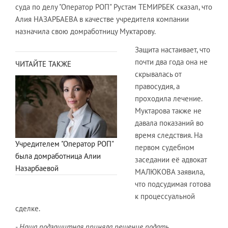
суда по делу "Оператор РОП" Рустам ТЕМИРБЕК сказал, что
Алия НАЗАРБАЕВА в качестве учредителя компании
назначила свою домработницу Муктарову.
Защита настаивает, что
почти два года она не
ЧИТАЙТЕ ТАКЖЕ
скрывалась от
правосудия, а
проходила лечение.
Муктарова также не
давала показаний во
время следствия. На
Учредителем "Оператор РОП"
первом судебном
была домработница Алии
заседании её адвокат
Назарбаевой
МАЛЮКОВА заявила,
что подсудимая готова
к процессуальной
сделке.
- Наша подзащитная приняла решение подать