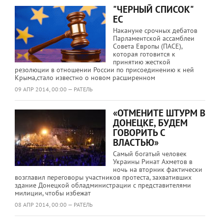
"ЧЕРНЫЙ СПИСОК"
ЕС
Накануне срочных дебатов
Парламентской ассамблеи
Совета Европы (ПАСЕ),
которая готовится к
принятию жесткой
резолюции в отношении России по присоединению к ней
Крыма,стало известно о новом расширенном
09 АПР 2014, 00:00 — РАТЕЛЬ
«ОТМЕНИТЕ ШТУРМ В
ДОНЕЦКЕ, БУДЕМ
ГОВОРИТЬ С
ВЛАСТЬЮ»
Самый богатый человек
Украины Ринат Ахметов в
ночь на вторник фактически
возглавил переговоры участников протеста, захвативших
здание Донецкой обладминистрации с представителями
милиции, чтобы избежат
08 АПР 2014, 00:00 — РАТЕЛЬ