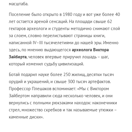
масштаба.
Поселение было открыто в 1980 году и вот уже более 40
лет остается ареной сенсаций. На площади свыше 62
гектаров археологи и студенты методично снимают слой
за слоем, словно перелистывают страницы книги,
написанной IV–III тысячелетиями до нашей эры. Именно
здесь, по мнению выдающегося
археолога Виктора
Зайберта
, человек впервые приручил лошадь – шаг,
который изменил судьбу цивилизаций.
Ботай подарил науке более 250 жилищ, десятки тысяч
орудий и украшений, и свыше 300 тысяч артефактов.
Профессор Плешаков вспоминает: «Мы с Виктором
Зайбертом направили сюда несколько человек, и они
вернулись с полными рюкзаками находок: наконечники
стрел, множество скребков и так называемые утюжки –
каменные диски».