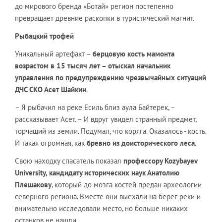
до мирового бренда «Ботай» регион постепенно
превращает древние раскопки в туристический магнит.
Рыбацкий трофей
Уникальный артефакт –
берцовую кость мамонта
возрастом в 15 тысяч лет – отыскал
начальник
управления по предупреждению чрезвычайных ситуаций
ДЧС СКО Асет Шайкин
.
– Я рыбачил на реке Есиль близ аула Байтерек, –
рассказывает Асет. – И вдруг увидел странный предмет,
торчащий из земли. Подумал, что коряга. Оказалось - кость.
И такая огромная, как
бревно из доисторического леса
.
Свою находку спасатель показал
профессору
Kozybayev
University
, кандидату исторических наук Анатолию
Плешакову
, который до мозга костей предан археологии
северного региона. Вместе они выехали на берег реки и
внимательно исследовали место, но больше никаких
останков не нашли.