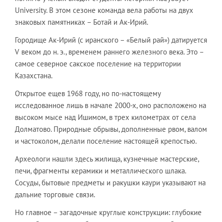
University. В этом сезоне команда вела работы на двух
знаковых памятниках – Ботай и Ак-Ирий.
Городище Ак-Ирий (с иранского – «Белый рай») датируется
V веком до н. э., временем раннего железного века. Это –
самое северное сакское поселение на территории
Казахстана.
Открытое ещев 1968 году, но по-настоящему
исследованное лишь в начале 2000-х, оно расположено на
высоком мысе над Ишимом, в трех километрах от села
Долматово. Природные обрывы, дополненные рвом, валом
и частоколом, делали поселение настоящей крепостью.
Археологи нашли здесь жилища, кузнечные мастерские,
печи, фрагменты керамики и металлического шлака.
Сосуды, бытовые предметы и ракушки каури указывают на
дальние торговые связи.
Но главное – загадочные круглые конструкции: глубокие