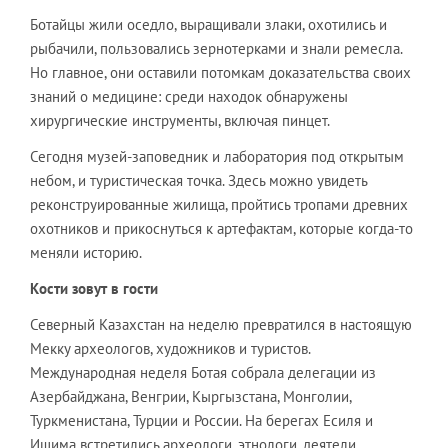
Ботайцы жили оседло, выращивали злаки, охотились и
рыбачили, пользовались зернотерками и знали ремесла.
Но главное, они оставили потомкам доказательства своих
знаний о медицине: среди находок обнаружены
хирургические инструменты, включая пинцет.
Сегодня музей-заповедник и лаборатория под открытым
небом, и туристическая точка. Здесь можно увидеть
реконструированные жилища, пройтись тропами древних
охотников и прикоснуться к артефактам, которые когда-то
меняли историю.
Кости зовут в гости
Северный Казахстан на неделю превратился в настоящую
Мекку археологов, художников и туристов.
Международная неделя Ботая собрала делегации из
Азербайджана, Венгрии, Кыргызстана, Монголии,
Туркменистана, Турции и России. На берегах Есиля и
Ишима встретились археологи, этнологи, деятели