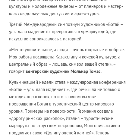
культуры и молодежные лидеры – от пленэров и мастер-
классов до научных дискуссий и архео-туров.
Третий Международный симпозиум художников «Ботай –
ұлы дала мәдениеті» превратился в ярмарку идей, где
искусство соприкасалось с историей.
«Место удивительное, а люди – очень открытые и добрые.
Моя работа посвящена Казахстану и кочевой культуре, а
центральный образ – лошадь, символ вашей степи», –
говорит
венгерский художник Мольнар Томас
.
Кульминацией недели стала международная конференция
«Ботай – ұлы дала мәдениеті», где речь шла не только о
методиках раскопок, но и о главном вызове –
превращении Ботая в туристический центр мирового
уровня. Примеры на поверхности: Германия создала
«дорогу римских раскопок», Италия – туристические
маршруты по этрусским некрополям, Монголия активно
продвигает свою «Долину оленей камней». Теперь