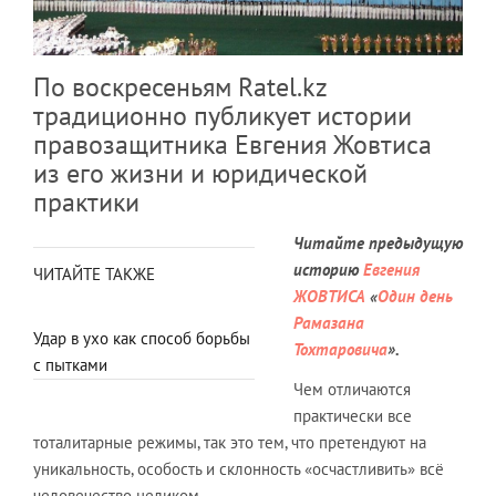
По воскресеньям Ratel.kz
традиционно публикует истории
правозащитника Евгения Жовтиса
из его жизни и юридической
практики
Читайте предыдущую
историю
Евгения
ЧИТАЙТЕ ТАКЖЕ
ЖОВТИСА
«
Один день
Рамазана
Удар в ухо как способ борьбы
Тохтаровича
».
с пытками
Чем отличаются
практически все
тоталитарные режимы, так это тем, что претендуют на
уникальность, особость и склонность «осчастливить» всё
человечество целиком.