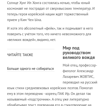
Солнце Хунг Ил Хонга состоялась ночью, чтобы юный
космонавт не пострадал от сверхвысоких температур. И
теперь героя корейской нации ждёт торжественный
прием у Ким Чен Ына.
И хотя это абсолютный «фейк», так и подмывает в него
поверить с учётом того, что ничего невозможного для
«великих вождей», видимо, нет.
Мир под
руководством
ЧИТАЙТЕ ТАКЖЕ
великого вождя
Мой отец, профессор-
Больше одного не собираться
филолог Александр
Лазаревич ЖОВТИС,
переводил на русский
язык стихи средневековых корейских поэтов. Помогал
ему в этом переводчик - кореец ПАК Ир. Он делал так
называемый «подстрочник». А отец уже литературно
обрабатывал текст, превращая его в стихотворение на