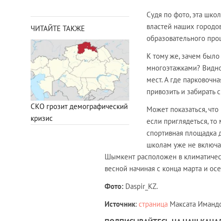
Судя по фото, эта школ
властей наших городов
ЧИТАЙТЕ ТАКЖЕ
образовательного про
К тому же, зачем было
многоэтажками? Видно
мест. А где парковочн
привозить и забирать 
СКО грозит демографический
Может показаться, что
кризис
если приглядеться, то
спортивная площадка 
школам уже не включа
Шымкент расположен в климатическ
весной начиная с конца марта и ос
Фото:
Daspir_KZ.
Источник
:
страница
Максата Имандо