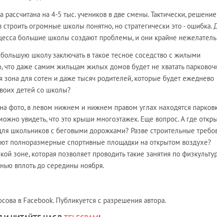
а рассчитана на 4-5 тыс. учеников в две смены. Тактически, решение
 строить огромные школы понятно, но стратегически это - ошибка. 
цесса большие школы создают проблемы, и они крайне нежелатель
 большую школу заключать в такое тесное соседство с жилыми
, что даже самим жильцам жилых домов будет не хватать парково
ая зона для сотен и даже тысяч родителей, которые будет ежеднево
своих детей со школы?
 на фото, в левом нижнем и нижнем правом углах находятся парковк
 можно увидеть, что это крыши многоэтажек. Еще вопрос. А где откр
для школьников с беговыми дорожками? Разве строительные требо
ют полноразмерные спортивные площадки на открытом воздухе?
ой зоне, которая позволяет проводить такие занятия по физкульту
енью
вплоть до середины ноября.
сова в Facebook. Публикуется с разрешения автора.