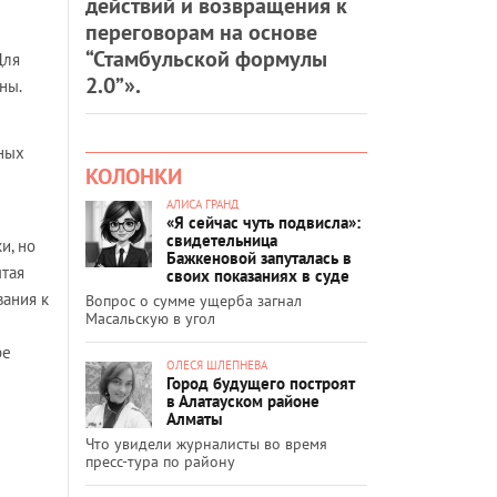
действий и возвращения к
переговорам на основе
“Стамбульской формулы
Для
2.0”».
ны.
чных
КОЛОНКИ
АЛИСА ГРАНД
«Я сейчас чуть подвисла»:
свидетельница
и, но
Бажкеновой запуталась в
ытая
своих показаниях в суде
вания к
Вопрос о сумме ущерба загнал
Масальскую в угол
ре
ОЛЕСЯ ШЛЕПНЕВА
Город будущего построят
в Алатауском районе
Алматы
Что увидели журналисты во время
пресс-тура по району