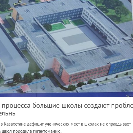
о процесса большие школы создают пробл
ельны
 в Казахстане дефицит ученических мест в школах не оправдывает
а школ породила гигантоманию.