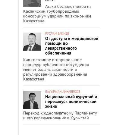
Атаки беспилотников на
Каспийский трубопроводный
консорциум ударили по экономике
Казахстана
РУСЛАН ЗАКИЕВ
От доступа к медицинской
помощи до
лекарственного
обеспечения
Как системное игнорирование
процедур публичного обсуждения
меняет баланс законности в
регулировании здравоохранения
Казахстана
БАУЫРЖАН АЙНАБЕКОВ
Национальный курултай и
перезапуск политической
жизни
Переход к однопалатному Парламенту
и его переименование в Құрылтай