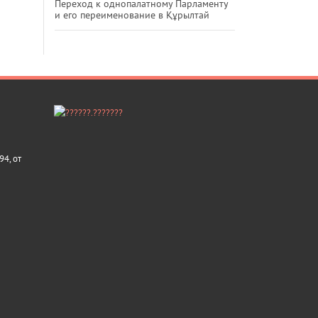
Переход к однопалатному Парламенту
и его переименование в Құрылтай
4, от