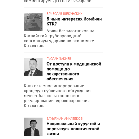
комментирует ДТП на Аль-Фараби
ВЯЧЕСЛАВ ЩЕКУНСКИХ
В чьих интересах бомбили
КТК?
Атаки беспилотников на
Каспийский трубопроводный
консорциум ударили по экономике
Казахстана
РУСЛАН ЗАКИЕВ
От доступа к медицинской
помощи до
лекарственного
обеспечения
Как системное игнорирование
процедур публичного обсуждения
меняет баланс законности в
регулировании здравоохранения
Казахстана
БАУЫРЖАН АЙНАБЕКОВ
Национальный курултай и
перезапуск политической
жизни