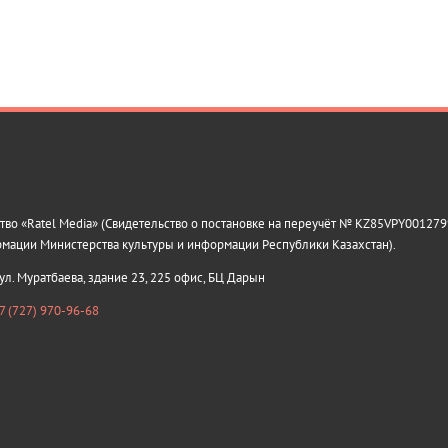
о «Ratel Media» (Свидетельство о постановке на переучёт № KZ85VPY0012799
рмации Министерства культуры и информации Республики Казахстан).
 ул. Муратбаева, здание 23, 225 офис, БЦ Дарын
7 (727) 970-96-68