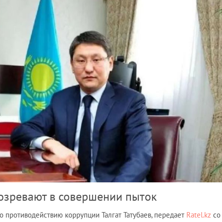
дозревают в совершении пыток
 противодействию коррупции Талгат Татубаев, передает
Ratel.kz
со